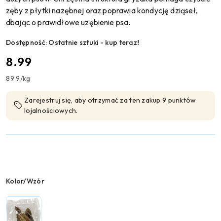
zęby z płytki nazębnej oraz poprawia kondycję dziąseł,
dbając o prawidłowe uzębienie psa.
Dostępność:
Ostatnie sztuki - kup teraz!
cena:
8.99
89.9
/
kg
Zarejestruj się, aby otrzymać za ten zakup 9 punktów
lojalnościowych.
Wariant
Kolor/Wzór