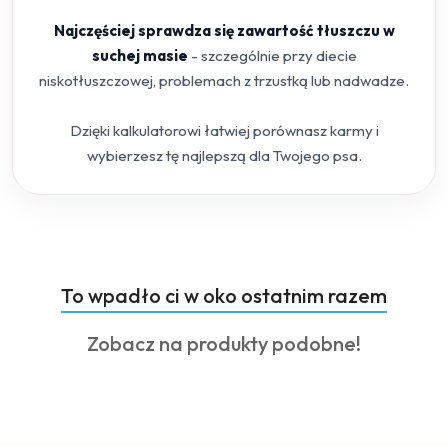
Najczęściej sprawdza się zawartość tłuszczu w
suchej masie
- szczególnie przy diecie
niskotłuszczowej, problemach z trzustką lub nadwadze.
Dzięki kalkulatorowi łatwiej porównasz karmy i
wybierzesz tę najlepszą dla Twojego psa.
Produkty
To wpadło ci w oko ostatnim razem
Pomiń karuzelę produktów
o
Produkty
Zobacz na produkty podobne!
statusie:
o
statusie: