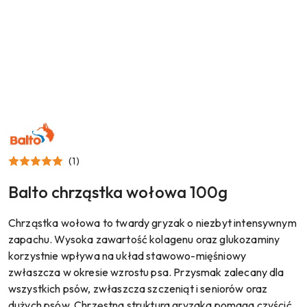
NAZWA
PRODUCENTA:
BALTO
(1)
Balto chrząstka wołowa 100g
Chrząstka wołowa to twardy gryzak o niezbyt intensywnym
zapachu. Wysoka zawartość kolagenu oraz glukozaminy
korzystnie wpływa na układ stawowo-mięśniowy
zwłaszcza w okresie wzrostu psa. Przysmak zalecany dla
wszystkich psów, zwłaszcza szczeniąt i seniorów oraz
dużych psów. Chrzęstna struktura gryzaka pomaga czyścić