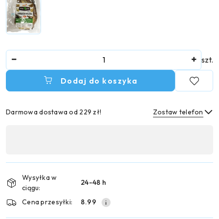
Ilość
szt.
Dodaj do koszyka
Darmowa dostawa od 229 zł!
Zostaw telefon
Dostępność
,
Wyślij
płatność
i
Wysyłka w
24-48 h
dostawa
ciągu:
Cena przesyłki:
8.99