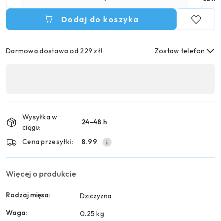
Dodaj do koszyka
Darmowa dostawa od 229 zł!
Zostaw telefon
Dostępność
,
Wyślij
płatność
i
Wysyłka w
24-48 h
dostawa
ciągu:
Cena przesyłki:
8.99
Więcej o produkcie
Rodzaj mięsa:
Dziczyzna
Waga:
0.25 kg