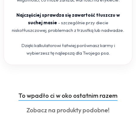
Najczęściej sprawdza się zawartość tłuszczu w
suchej masie
- szczególnie przy diecie
niskotłuszczowej, problemach z trzustką lub nadwadze.
Dzięki kalkulatorowi łatwiej porównasz karmy i
wybierzesz tę najlepszą dla Twojego psa.
Produkty
To wpadło ci w oko ostatnim razem
Pomiń karuzelę produktów
o
Produkty
Zobacz na produkty podobne!
statusie:
o
statusie: