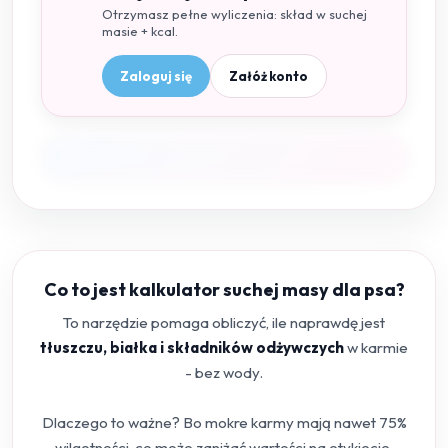
Otrzymasz pełne wyliczenia: skład w suchej
masie + kcal.
Zaloguj się
Załóż konto
Co to jest kalkulator suchej masy dla psa?
To narzędzie pomaga obliczyć, ile naprawdę jest
tłuszczu, białka i składników odżywczych
w karmie
- bez wody.
Dlaczego to ważne? Bo mokre karmy mają nawet 75%
wilgotności, co może zaniżać wartości na etykiecie.