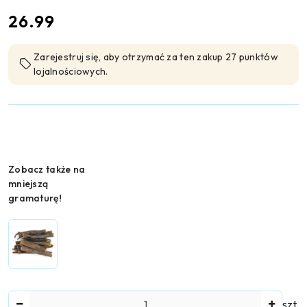
cena:
26.99
Zarejestruj się, aby otrzymać za ten zakup 27 punktów
lojalnościowych.
Wariant
Zobacz także na
mniejszą
gramaturę!
Ilość
szt.