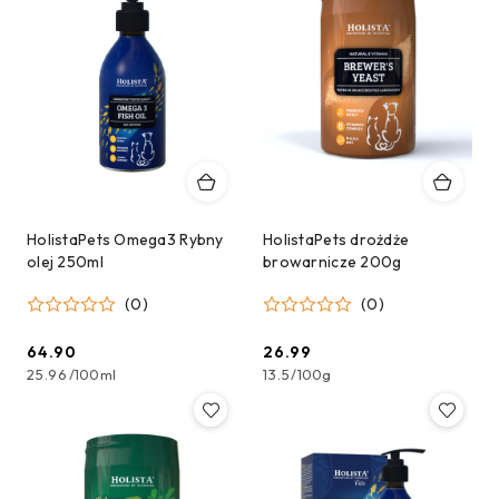
HolistaPets Omega3 Rybny
HolistaPets drożdże
olej 250ml
browarnicze 200g
(0)
(0)
64.90
26.99
Cena:
Cena:
25.96
/
100ml
13.5
/
100g