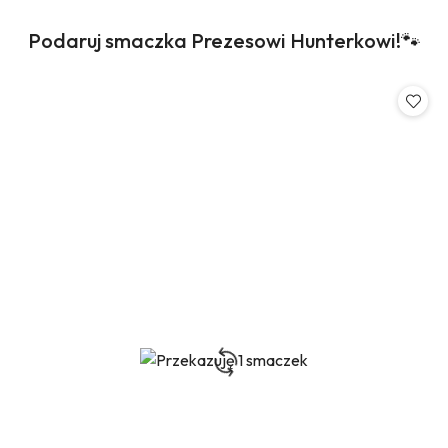
Produkty
Podaruj smaczka Prezesowi Hunterkowi!🐾
Pomiń karuzelę produktów
o
statusie: