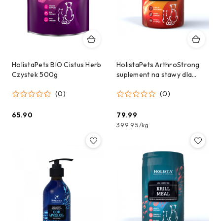
HolistaPets BIO Cistus Herb
HolistaPets ArthroStrong
Czystek 500g
suplement na stawy dla
psów 200g
(0)
(0)
65.90
79.99
Cena:
Cena:
399.95
/
kg