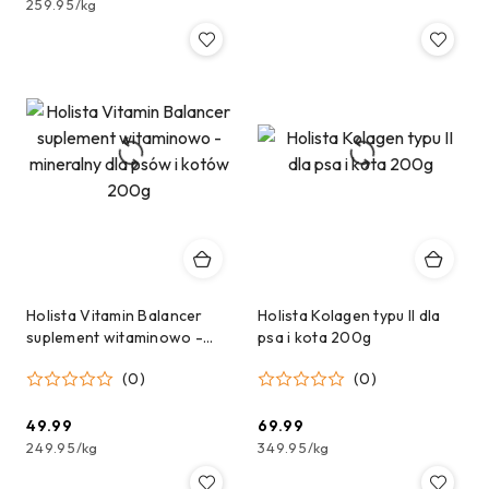
259.95
/
kg
Holista Vitamin Balancer
Holista Kolagen typu II dla
suplement witaminowo -
psa i kota 200g
mineralny dla psów i kotów
(0)
(0)
200g
49.99
69.99
Cena:
Cena:
249.95
/
kg
349.95
/
kg