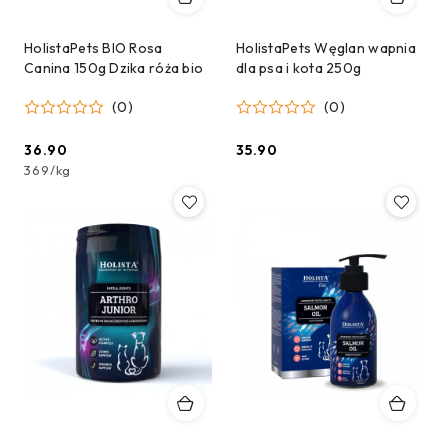
HolistaPets BIO Rosa
HolistaPets Węglan wapnia
Canina 150g Dzika róża bio
dla psa i kota 250g
(0)
(0)
36.90
35.90
Cena:
Cena:
369
/
kg