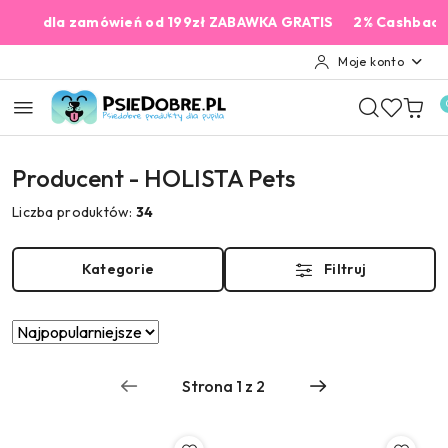
Przejdź do treści głównej
Przejdź do wyszukiwarki
Przejdź do moje konto
Przejdź do menu głównego
Przejdź do stopki
a zamówień od 199zł ZABAWKA GRATIS
2% Cashback na każd
Moje konto
Producent - HOLISTA Pets
Liczba produktów:
34
Kategorie
Filtruj
Zastosowano
Sortuj
według
sortowanie:
Najpopularniejsze.