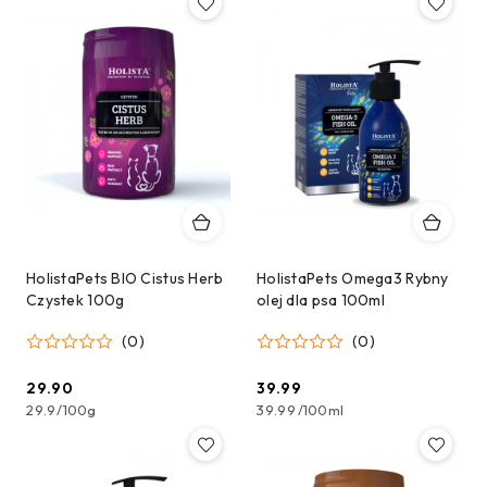
HolistaPets BIO Cistus Herb
HolistaPets Omega3 Rybny
Czystek 100g
olej dla psa 100ml
(0)
(0)
29.90
39.99
Cena:
Cena:
29.9
/
100g
39.99
/
100ml