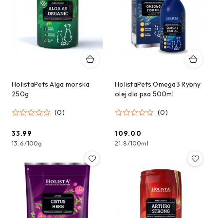
HolistaPets Alga morska
HolistaPets Omega3 Rybny
250g
olej dla psa 500ml
(0)
(0)
33.99
109.00
Cena:
Cena:
13.6
/
100g
21.8
/
100ml