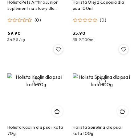
HolistaPets ArthroJunior
Holista Olej z Łososia dla
suplement na stawy dla
psa 100ml
szczeniąt 200g
(0)
(0)
69.90
35.90
Cena:
Cena:
349.5
/
kg
35.9
/
100ml
Holista Kaolin dla psa i kota
Holista Spirulina dla psa i
70g
kota 100g