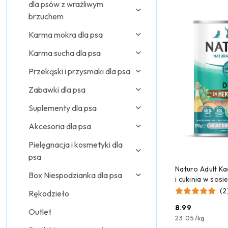
dla psów z wrażliwym
Najpopularniejsz
brzuchem
Karma mokra dla psa
Karma sucha dla psa
Przekąski i przysmaki dla psa
Zabawki dla psa
Suplementy dla psa
Akcesoria dla psa
Pielęgnacja i kosmetyki dla
psa
DODAJ
Naturo Adult Ka
Box Niespodzianka dla psa
i cukinia w sos
(2
Rękodzieło
8.99
Outlet
Cena:
23.05
/
kg