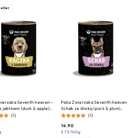
eller
DODAJ DO KOSZYKA
DODAJ DO KOSZYKA
ierzaka Seventh heaven -
Paka Zwierzaka Seventh heaven
z jabłkiem (duck & apple)
Schab ze śliwką (pork & plum)
400g
(1)
(1)
14.90
Cena:
g
3.73
/
100g