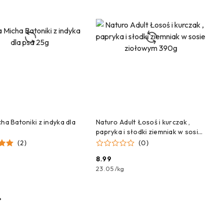
DODAJ DO KOSZYKA
DODAJ DO KOSZYKA
ha Batoniki z indyka dla
Naturo Adult Łosoś i kurczak ,
papryka i słodki ziemniak w sosie
ziołowym 390g
(2)
(0)
8.99
Cena:
23.05
/
kg