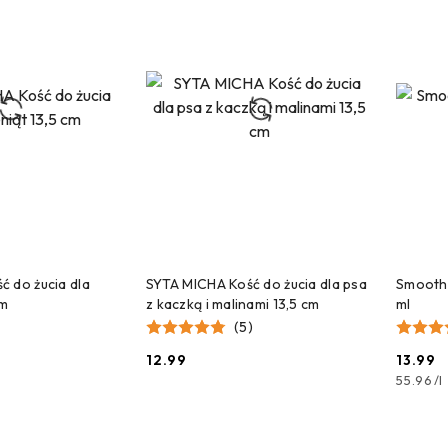
 DO KOSZYKA
DODAJ DO KOSZYKA
 do żucia dla
SYTA MICHA Kość do żucia dla psa
Smoothi
cm
z kaczką i malinami 13,5 cm
ml
(5)
12.99
13.99
Cena:
Cena:
55.96
/
l