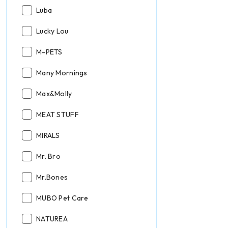
Producent:
Luba
Producent:
Lucky Lou
Producent:
M-PETS
Producent:
Many Mornings
Producent:
Max&Molly
Producent:
MEAT STUFF
Producent:
MIRALS
Producent:
Mr. Bro
Producent:
Mr.Bones
Producent:
MUBO Pet Care
Producent:
NATUREA