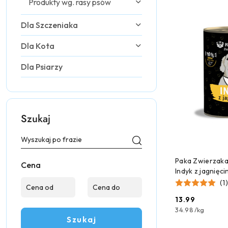
Produkty wg. rasy psów
Dla Szczeniaka
Dla Kota
Dla Psiarzy
Szukaj
DODAJ
Paka Zwierzaka
Cena
Indyk z jagnięci
400g
(1)
13.99
Cena:
34.98
/
kg
Szukaj