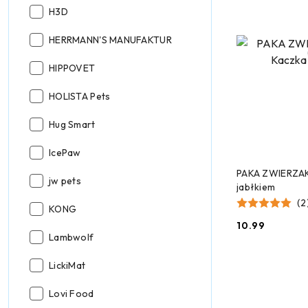
Producent:
H3D
Producent:
HERRMANN'S MANUFAKTUR
Producent:
HIPPOVET
Producent:
HOLISTA Pets
Producent:
Hug Smart
Producent:
IcePaw
DODAJ
PAKA ZWIERZAK
Producent:
jw pets
jabłkiem
(2
Producent:
KONG
10.99
Cena:
Producent:
Lambwolf
Producent:
LickiMat
Producent:
Lovi Food