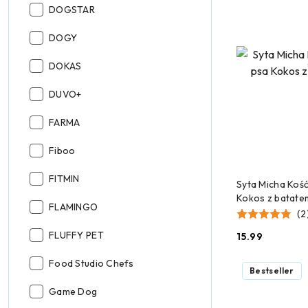
Producent:
DOGSTAR
Producent:
DOGY
Producent:
DOKAS
Producent:
DUVO+
Producent:
FARMA
Producent:
Fiboo
Producent:
FITMIN
DODAJ
Syta Micha Kość
Kokos z batate
Producent:
FLAMINGO
(2
Producent:
FLUFFY PET
15.99
Cena:
Producent:
Food Studio Chefs
Bestseller
Producent:
Game Dog