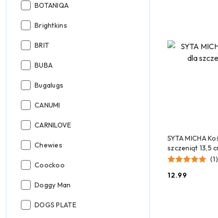
Producent:
BOTANIQA
Producent:
Brightkins
Producent:
BRIT
Producent:
BUBA
Producent:
Bugalugs
Producent:
CANUMI
Producent:
CARNILOVE
DODAJ
SYTA MICHA Kość
Producent:
Chewies
szczeniąt 13,5 
(1)
Producent:
Coockoo
12.99
Cena:
Producent:
Doggy Man
Producent:
DOGS PLATE