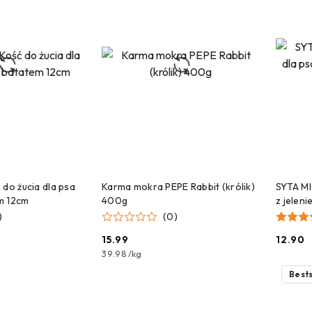
 DO KOSZYKA
DODAJ DO KOSZYKA
 do żucia dla psa
Karma mokra PEPE Rabbit (królik)
SYTA MI
m 12cm
400g
z jeleni
)
(0)
15.99
12.90
Cena:
Cena:
39.98
/
kg
Bests