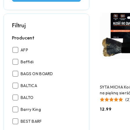
Filtruj
Producent
Producent:
AFP
Producent:
Baffidi
Producent:
BAGS ON BOARD
DODAJ
Producent:
BALTICA
SYTA MICHA Kość
na piękną sierść
Producent:
BALTO
(2
Producent:
12.99
Barry King
Cena:
Producent:
BEST BARF