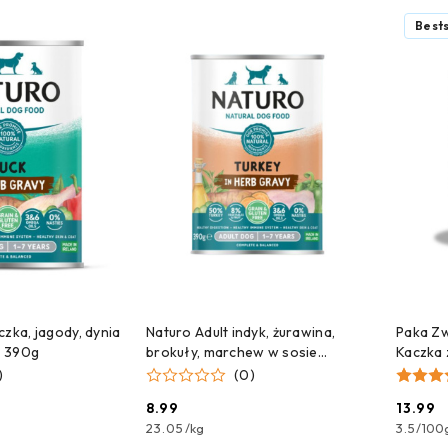
e.
Bests
 DO KOSZYKA
DODAJ DO KOSZYKA
czka, jagody, dynia
Naturo Adult indyk, żurawina,
Paka Zw
ie 390g
brokuły, marchew w sosie
Kaczka 
ziołowym 390g
400g
)
(0)
8.99
13.99
Cena:
Cena:
23.05
/
kg
3.5
/
100