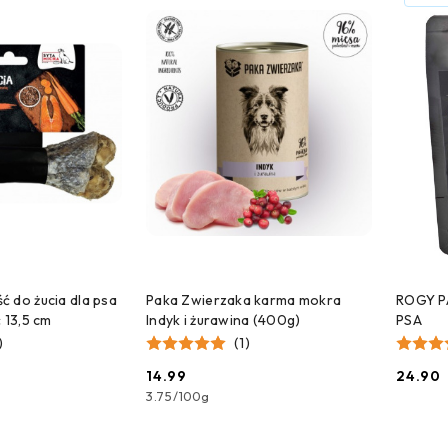
 DO KOSZYKA
DODAJ DO KOSZYKA
 do żucia dla psa
Paka Zwierzaka karma mokra
ROGY P
 13,5 cm
Indyk i żurawina (400g)
PSA
)
(1)
14.99
24.90
Cena:
Cena:
3.75
/
100g