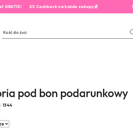
!
2% Cashback na każde zakupy💰
5,0 z 444 
ria pod bon podarunkowy
w:
1344