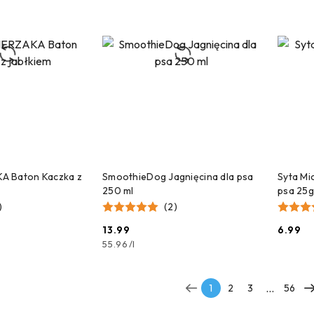
 DO KOSZYKA
DODAJ DO KOSZYKA
A Baton Kaczka z
SmoothieDog Jagnięcina dla psa
Syta Mic
250 ml
psa 25g
)
(2)
13.99
6.99
Cena:
Cena:
55.96
/
l
...
1
2
3
56