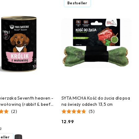
Bestseller
DODAJ DO KOSZYKA
DODAJ DO KOSZYKA
ierzaka Seventh heaven -
SYTA MICHA Kość do żucia dla psa
z wołowiną (rabbit & beef)
na świeży oddech 13,5 cm
(2)
(5)
12.99
Cena:
g
eller