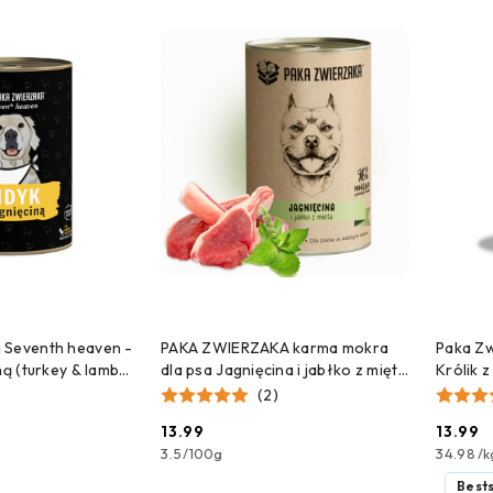
 DO KOSZYKA
DODAJ DO KOSZYKA
 Seventh heaven -
PAKA ZWIERZAKA karma mokra
Paka Zw
ną (turkey & lamb)
dla psa Jagnięcina i jabłko z miętą
Królik 
(400g)
400g
(2)
13.99
13.99
Cena:
Cena:
3.5
/
100g
34.98
/
k
Bests