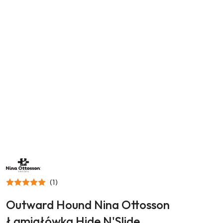
NAZWA
PRODUCENTA:
NINA
OTTOSSON
(1)
Outward Hound Nina Ottosson
Łamigłówka Hide N'Slide