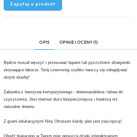
Zapytaj o produkt
OPIS
OPINIE I OCENY (1)
Będzie musiał węszyć i przesuwać łapami lub pyszczkiem dźwigienki
skrywające łakocie. Twój czworonóg szybko nauczy się odnajdywać
ukryte skarby!
Zabawka z tworzywa kompozytowego - drewnopodobna i łatwa do
czyszczenia. Jest również dużo bezpieczniejsza i trwalsza niż
naturalne drewno.
Z grami edukacyjnymi Niny Ottosson każdy pies jest zwycięzcą!
Obudź tkwiącego w Twoim psie geniusza dzięki interaktywnym