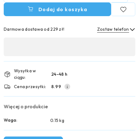
Dodaj do koszyka
Darmowa dostawa od 229 zł!
Zostaw telefon
Dostępność
,
Wyślij
płatność
i
Wysyłka w
24-48 h
dostawa
ciągu:
Cena przesyłki:
8.99
Więcej o produkcie
Waga:
0.15 kg