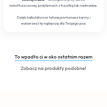
niskotłuszczowej, problemach z trzustką lub nadwadze.
Dzięki kalkulatorowi łatwiej porównasz karmy i
wybierzesz tę najlepszą dla Twojego psa.
Produkty
To wpadło ci w oko ostatnim razem
Pomiń karuzelę produktów
o
Produkty
Zobacz na produkty podobne!
statusie:
o
statusie: