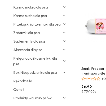
Karma mokra dla psa
Karma sucha dla psa
Przekąski i przysmaki dla psa
Zabawki dla psa
Suplementy dla psa
Akcesoria dla psa
Pielęgnacja i kosmetyki dla
psa
DODAJ
Smaki Prezesa 
Box Niespodzianka dla psa
treningowa dla p
400g
(0
Rękodzieło
26.90
Cena:
Outlet
6.73
/
100g
Produkty wg. rasy psów