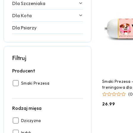
Dla Szczeniaka
Dla Kota
Dla Psiarzy
Filtruj
Producent
DODAJ
Smaki Prezesa 
Producent:
Smaki Prezesa
treningowa dla
400 g
(0
26.99
Cena:
Rodzaj mięsa
Rodzaj
Dziczyzna
mięsa:
Rodzaj
Indyk