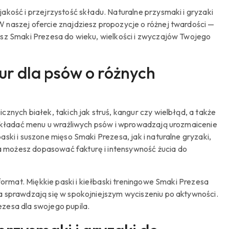
akość i przejrzystość składu. Naturalne przysmaki i gryzaki
 naszej ofercie znajdziesz propozycje o różnej twardości —
esz Smaki Prezesa do wieku, wielkości i zwyczajów Twojego
r dla psów o różnych
znych białek, takich jak struś, kangur czy wielbłąd, a także
j układać menu u wrażliwych psów i wprowadzają urozmaicenie
ski i suszone mięso Smaki Prezesa, jak i naturalne gryzaki,
 możesz dopasować fakturę i intensywność żucia do
format. Miękkie paski i kiełbaski treningowe Smaki Prezesa
a sprawdzają się w spokojniejszym wyciszeniu po aktywności.
zesa dla swojego pupila.