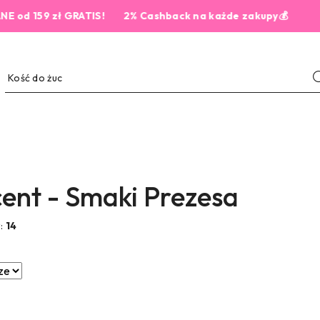
9 zł GRATIS!
2% Cashback na każde zakupy💰
ent - Smaki Prezesa
w:
14
e.