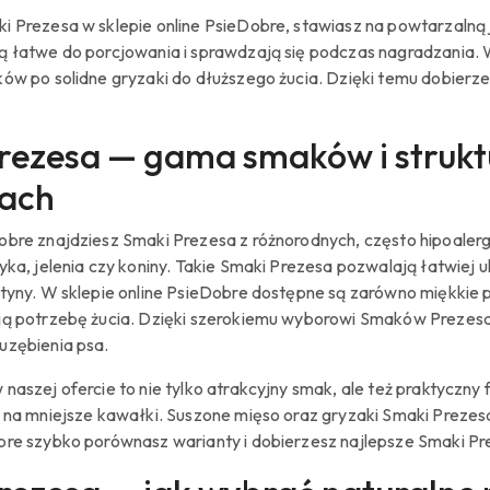
 Prezesa w sklepie online PsieDobre, stawiasz na powtarzalną j
ą łatwe do porcjowania i sprawdzają się podczas nagradzania. W
ków po solidne gryzaki do dłuższego żucia. Dzięki temu dobierz
rezesa — gama smaków i struktu
bach
bre znajdziesz Smaki Prezesa z różnorodnych, często hipoalergic
dyka, jelenia czy koniny. Takie Smaki Prezesa pozwalają łatwie
tyny. W sklepie online PsieDobre dostępne są zarówno miękkie pa
ją potrzebę żucia. Dzięki szerokiemu wyborowi Smaków Prezesa
uzębienia psa.
naszej ofercie to nie tylko atrakcyjny smak, ale też praktyczny 
z na mniejsze kawałki. Suszone mięso oraz gryzaki Smaki Prezes
bre szybko porównasz warianty i dobierzesz najlepsze Smaki Pre