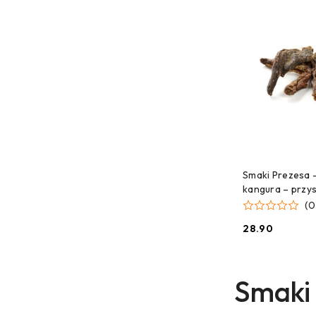
CZEKAMY 
Smaki Prezesa 
kangura – przys
100g
(0
28.90
Cena:
Smaki