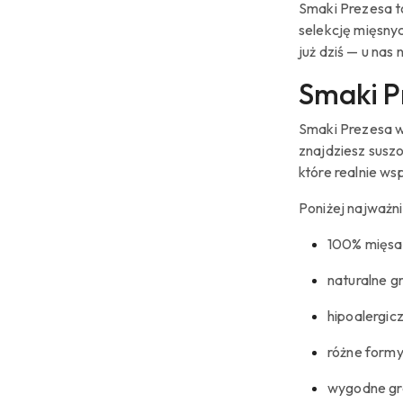
Smaki Prezesa to
selekcję mięsny
już dziś — u nas
Smaki P
Smaki Prezesa w 
znajdziesz susz
które realnie wsp
Poniżej najważn
100% mięsa 
naturalne g
hipoalergic
różne formy
wygodne gra