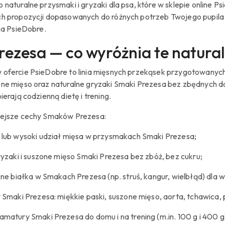
 naturalne przysmaki i gryzaki dla psa, które w sklepie online P
ch propozycji dopasowanych do różnych potrzeb Twojego pupila
 na PsieDobre.
rezesa — co wyróżnia te natural
ofercie PsieDobre to linia mięsnych przekąsek przygotowanych z
one mięso oraz naturalne gryzaki Smaki Prezesa bez zbędnych d
ierają codzienną dietę i trening.
iejsze cechy Smaków Prezesa:
lub wysoki udział mięsa w przysmakach Smaki Prezesa;
ryzaki i suszone mięso Smaki Prezesa bez zbóż, bez cukru;
zne białka w Smakach Prezesa (np. struś, kangur, wielbłąd) dla 
 Smaki Prezesa: miękkie paski, suszone mięso, aorta, tchawica, p
matury Smaki Prezesa do domu i na trening (m.in. 100 g i 400 g