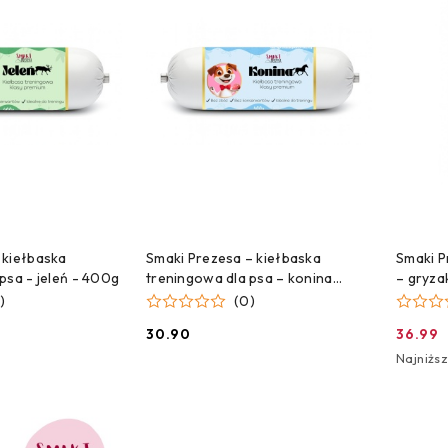
NA DOSTAWĘ!
CZEKAMY NA DOSTAWĘ!
C
 kiełbaska
Smaki Prezesa – kiełbaska
Smaki P
psa - jeleń - 400g
treningowa dla psa – konina
– gryza
400 g
)
(0)
30.90
36.99
Cena:
Cena
Najniżs
Najniżs
promoc
cena
z
30
dni
przed