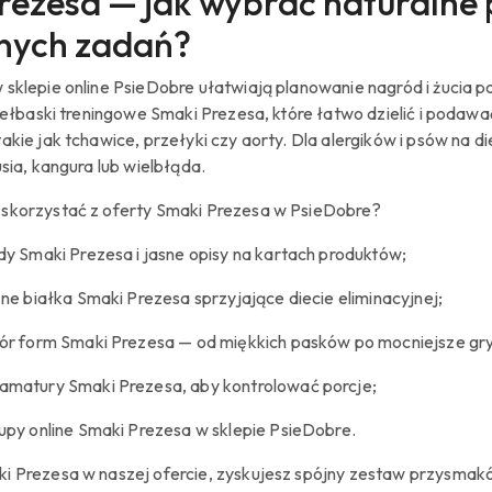
rezesa — jak wybrać naturalne p
nych zadań?
sklepie online PsieDobre ułatwiają planowanie nagród i żucia po
kiełbaski treningowe Smaki Prezesa, które łatwo dzielić i podaw
akie jak tchawice, przełyki czy aorty. Dla alergików i psów na d
usia, kangura lub wielbłąda.
skorzystać z oferty Smaki Prezesa w PsieDobre?
dy Smaki Prezesa i jasne opisy na kartach produktów;
zne białka Smaki Prezesa sprzyjające diecie eliminacyjnej;
ór form Smaki Prezesa — od miękkich pasków po mocniejsze gry
matury Smaki Prezesa, aby kontrolować porcje;
upy online Smaki Prezesa w sklepie PsieDobre.
i Prezesa w naszej ofercie, zyskujesz spójny zestaw przysmak