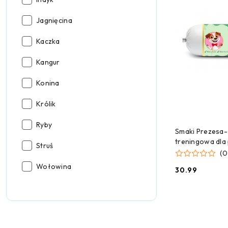
mięsa:
Rodzaj
Jagnięcina
mięsa:
Rodzaj
Kaczka
mięsa:
Rodzaj
Kangur
mięsa:
Rodzaj
Konina
mięsa:
Rodzaj
Królik
mięsa:
Rodzaj
Ryby
CZEKAMY 
Smaki Prezesa-
mięsa:
treningowa dla 
Rodzaj
Struś
(0
mięsa:
Rodzaj
Wołowina
30.99
Cena:
mięsa: