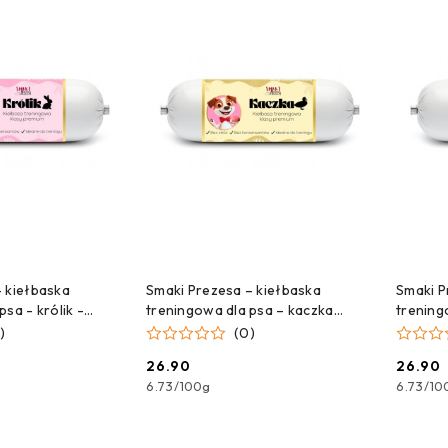
 DO KOSZYKA
DODAJ DO KOSZYKA
- kiełbaska
Smaki Prezesa – kiełbaska
Smaki P
sa - królik -
treningowa dla psa – kaczka
trening
400 g
)
(0)
26.90
26.90
Cena:
Cena:
6.73
/
100g
6.73
/
10