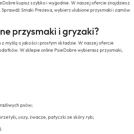
sieDobre kupisz szybko i wygodnie. W naszej ofercie znajdziesz
. Sprawdź Smaki Prezesa, wybierz ulubione przysmaki i zamów
ne przysmaki i gryzaki?
 myślą o jakości i prostym składzie. W naszej ofercie
odatków. W sklepie online PsieDobre wybierasz przysmaki,
wrażliwych psów;
rzełyki, uszy, żwacze, patyczki ze skóry ryb;
).