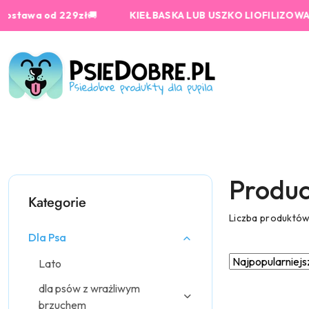
Przejdź do treści głównej
Przejdź do wyszukiwarki
Przejdź do moje konto
Przejdź do menu głównego
Przejdź do stopki
 od 229zł
🚚
KIEŁBASKA LUB USZKO LIOFILIZOWANE od 15
Produc
Kategorie
Liczba produktó
Dla Psa
Zastosowano
Sortuj
Lato
według
sortowanie:
dla psów z wrażliwym
Najpopularniejsz
brzuchem