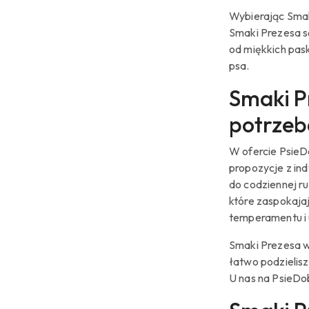
Wybierając Smaki
Smaki Prezesa s
od miękkich pas
psa.
Smaki P
potrze
W ofercie PsieDo
propozycje z in
do codziennej ru
które zaspokaja
temperamentu i 
Smaki Prezesa w 
łatwo podzielis
U nas na PsieDo