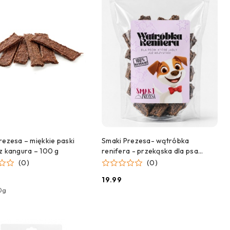
DODAJ DO KOSZYKA
DODAJ DO KOSZYKA
rezesa – miękkie paski
Smaki Prezesa- wątróbka
z kangura – 100 g
renifera - przekąska dla psa
alergia - 100g
(0)
(0)
19.99
Cena:
0g