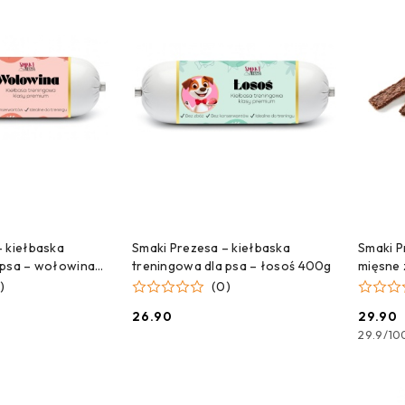
 DO KOSZYKA
DODAJ DO KOSZYKA
– kiełbaska
Smaki Prezesa – kiełbaska
Smaki P
 psa – wołowina
treningowa dla psa – łosoś 400g
mięsne 
)
(0)
26.90
29.90
Cena:
Cena:
29.9
/
10