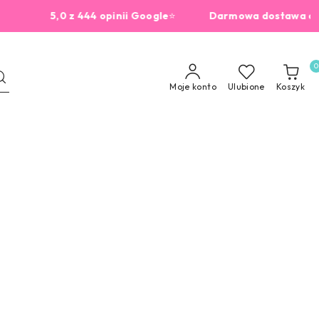
5,0 z 444 opinii Google
⭐
Darmowa dostawa od 229zł
0
Moje konto
Ulubione
Koszyk