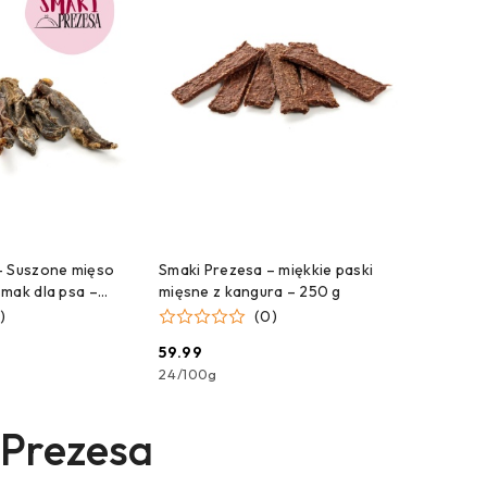
obniżką
NA DOSTAWĘ!
CZEKAMY NA DOSTAWĘ!
– Suszone mięso
Smaki Prezesa – miękkie paski
mak dla psa –
mięsne z kangura – 250 g
)
(0)
59.99
Cena:
24
/
100g
 Prezesa