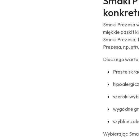
Smaki P
konkret
Smaki Prezesa w 
miękkie paski i 
Smaki Prezesa, t
Prezesa, np. str
Dlaczego warto 
Proste skła
hipoalergic
szeroki wyb
wygodne gra
szybkie zak
Wybierając Smak