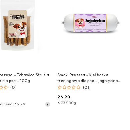
ZEKAMY NA DOSTAWĘ!
CZEKAMY NA DOSTAWĘ!
rezesa – Tchawica Strusia
Smaki Prezesa – kiełbaska
k dla psa – 100g
treningowa dla psa – jagnięcina
400 g
(0)
(0)
26.90
Cena:
6.73
/
100g
za
za cena:
33.29
yjna: