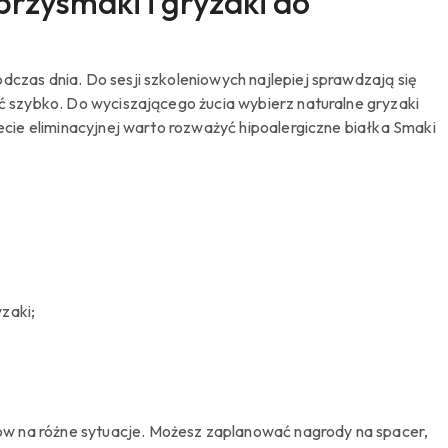
rzysmaki i gryzaki do
dczas dnia. Do sesji szkoleniowych najlepiej sprawdzają się
ać szybko. Do wyciszającego żucia wybierz naturalne gryzaki
iecie eliminacyjnej warto rozważyć hipoalergiczne białka Smaki
zaki;
ów na różne sytuacje. Możesz zaplanować nagrody na spacer,