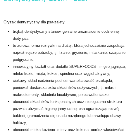
Gryzak dentystyczny dla psa-zalety
trójkąt dentystyczny stanowi genialne urozmaicenie codziennej
diety psa,
to zdrowa forma rozrywki na dłużej, która jednocześnie zaspokaja
najważniejsze potrzeby, tj. lizanie, gryzienie, mlaskanie, szarpanie,
podgryzanie,
innowacyjny kształt oraz dodatki SUPERFOODS - mięso jagnięce,
mleko kozie, mięta, kokos, spirulina oraz węgiel aktywny,
ciekawy skład nadzienia podnosi wartościowość przekąski,
ponieważ dostarcza extra składników odżywczych, tj. mikro i
makroelementy, składniki bioaktywne, przeciwutleniacze,
obecność składników funkcjonalnych oraz nieregularna struktura
pozwala utrzymać higienę jamy ustnej psa ograniczając rozwój
bakterii, gromadzenia się osadu nazębnego lub niwelując obawy
halitozy,
obecność mleka koziego, mięty oraz kokosa, oprócz właściwości