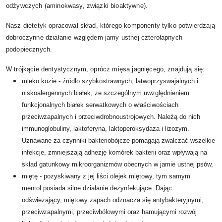
odżywczych (aminokwasy, związki bioaktywne).
Nasz dietetyk opracował skład, którego komponenty tylko potwierdzają
dobroczynne działanie względem jamy ustnej czterołapnych
podopiecznych.
W trójkącie dentystycznym, oprócz mięsa jagnięcego, znajdują się:
mleko kozie - źródło szybkostrawnych, łatwoprzyswajalnych i
niskoalergennych białek, ze szczególnym uwzględnieniem
funkcjonalnych białek serwatkowych o właściwościach
przeciwzapalnych i przeciwdrobnoustrojowych. Należą do nich
immunoglobuliny, laktoferyna, laktoperoksydaza i lizozym.
Uznawane za czynniki bakteriobójcze pomagają zwalczać wszelkie
infekcje, zmniejszają adhezję komórek bakterii oraz wpływają na
skład gatunkowy mikroorganizmów obecnych w jamie ustnej psów,
miętę - pozyskiwany z jej liści olejek miętowy, tym samym
mentol posiada silne działanie dezynfekujące. Dając
odświeżający, miętowy zapach odznacza się antybakteryjnymi,
przeciwzapalnymi, przeciwbólowymi oraz hamującymi rozwój