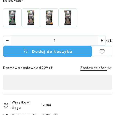
Wariant
Kolor/Wzór
Ilość
szt.
Dodaj do koszyka
Darmowa dostawa od 229 zł!
Zostaw telefon
Dostępność
,
Wyślij
płatność
i
Wysyłka w
7 dni
dostawa
ciągu: