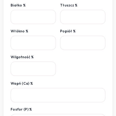
Białko %
Tłuszcz %
Włókno %
Popiół %
Wilgotność %
Wapń (Ca) %
Fosfor (P) %