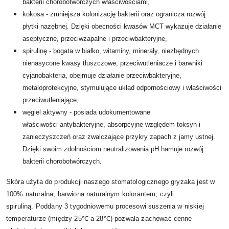
bakterii chorobotwórczych właściwościami,
kokosa - zmniejsza kolonizację bakterii oraz ogranicza rozwój
płytki nazębnej. Dzięki obecności kwasów MCT wykazuje działanie
aseptyczne, przeciwzapalne i przeciwbakteryjne,
spirulinę - bogata w białko, witaminy, minerały, niezbędnych
nienasycone kwasy tłuszczowe, przeciwutleniacze i barwniki
cyjanobakteria, obejmuje działanie przeciwbakteryjne,
metaloprotekcyjne, stymulujące układ odpornościowy i właściwości
przeciwutleniające,
węgiel aktywny - posiada udokumentowane
właściwości antybakteryjne, absorpcyjne względem toksyn i
zanieczyszczeń oraz zwalczające przykry zapach z jamy ustnej.
Dzięki swoim zdolnościom neutralizowania pH hamuje rozwój
bakterii chorobotwórczych.
Skóra użyta do produkcji naszego stomatologicznego gryzaka jest w
100% naturalna, barwiona naturalnym kolorantem, czyli
spiruliną. Poddany 3 tygodniowemu procesowi suszenia w niskiej
temperaturze (między 25℃ a 28℃) pozwala zachować cenne