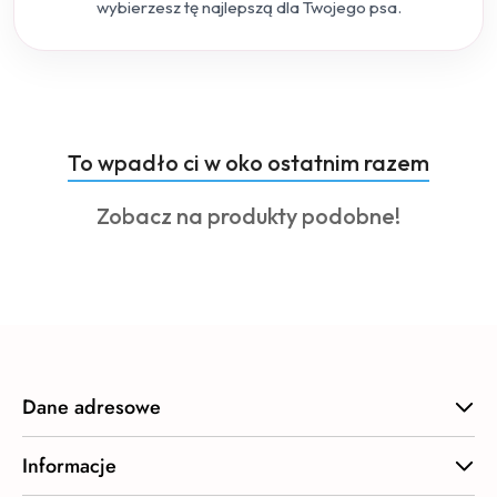
wybierzesz tę najlepszą dla Twojego psa.
Produkty
To wpadło ci w oko ostatnim razem
Pomiń karuzelę produktów
o
Produkty
Zobacz na produkty podobne!
statusie:
o
statusie:
Dane adresowe
Informacje