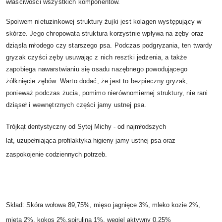
właściwości wszystkich komponentów.
Spoiwem nietuzinkowej struktury żujki jest kolagen występujący w
skórze. Jego chropowata struktura korzystnie wpływa na zęby oraz
dziąsła młodego czy starszego psa. Podczas podgryzania, ten twardy
gryzak czyści zęby usuwając z nich resztki jedzenia, a także
zapobiega nawarstwianiu się osadu nazębnego powodującego
żółknięcie zębów. Warto dodać, że jest to bezpieczny gryzak,
ponieważ podczas żucia, pomimo nierównomiernej struktury, nie rani
dziąseł i wewnętrznych części jamy ustnej psa.
Trójkąt dentystyczny od Sytej Michy - od najmłodszych
lat, uzupełniająca profilaktyka higieny jamy ustnej psa oraz
zaspokojenie codziennych potrzeb.
Skład: Skóra wołowa 89,75%, mięso jagnięce 3%, mleko kozie 2%,
mięta 2%, kokos 2%,spirulina 1%, węgiel aktywny 0,25%