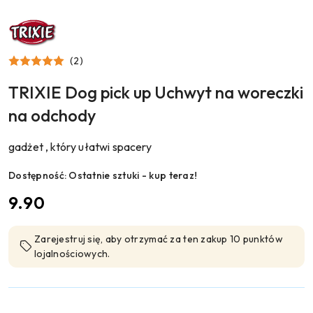
NAZWA
PRODUCENTA:
TRIXIE
(2)
TRIXIE Dog pick up Uchwyt na woreczki
na odchody
gadżet , który ułatwi spacery
Dostępność:
Ostatnie sztuki - kup teraz!
cena:
9.90
Zarejestruj się, aby otrzymać za ten zakup 10 punktów
lojalnościowych.