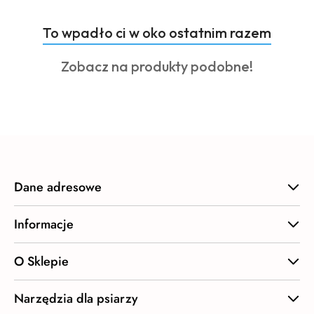
Produkty
To wpadło ci w oko ostatnim razem
Pomiń karuzelę produktów
o
Produkty
Zobacz na produkty podobne!
statusie:
o
statusie:
Dane adresowe
Informacje
O Sklepie
Narzędzia dla psiarzy