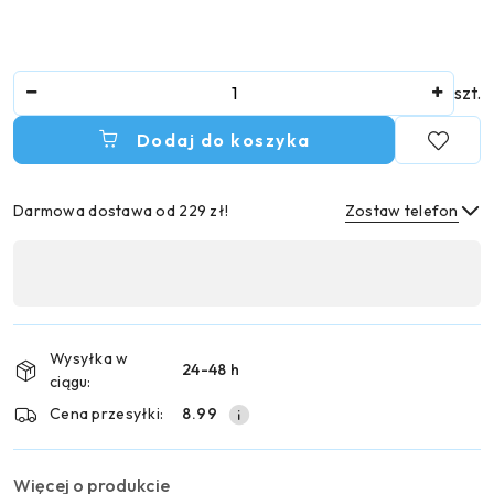
Ilość
szt.
Dodaj do koszyka
Darmowa dostawa od 229 zł!
Zostaw telefon
Dostępność
,
Wyślij
płatność
i
Wysyłka w
24-48 h
dostawa
ciągu:
Cena przesyłki:
8.99
Więcej o produkcie