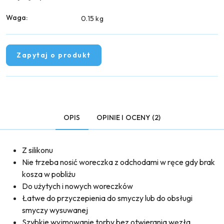
Waga:
0.15 kg
Zapytaj o produkt
OPIS
OPINIE I OCENY (2)
Z silikonu
Nie trzeba nosić woreczka z odchodami w ręce gdy brak
kosza w pobliżu
Do użytych i nowych woreczków
Łatwe do przyczepienia do smyczy lub do obsługi
smyczy wysuwanej
Szybkie wyjmowanie torby bez otwierania węzła