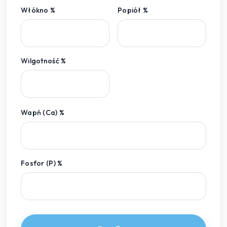
Włókno %
Popiół %
Wilgotność %
Wapń (Ca) %
Fosfor (P) %