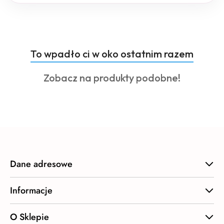
Produkty
To wpadło ci w oko ostatnim razem
Pomiń karuzelę produktów
o
Produkty
Zobacz na produkty podobne!
statusie:
o
statusie:
Dane adresowe
Informacje
O Sklepie