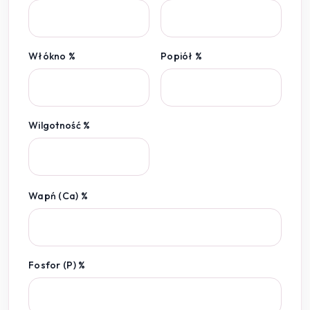
Włókno %
Popiół %
Wilgotność %
Wapń (Ca) %
Fosfor (P) %