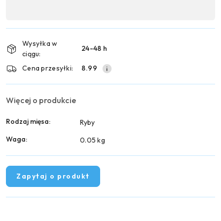
,
Wyślij
płatność
i
Wysyłka w
24-48 h
dostawa
ciągu:
Cena przesyłki:
8.99
Więcej o produkcie
Rodzaj mięsa:
Ryby
Waga:
0.05 kg
Zapytaj o produkt