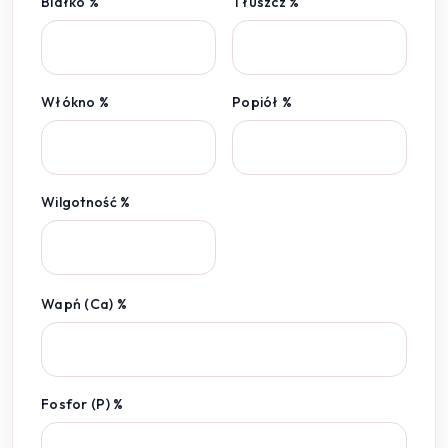
Białko %
Tłuszcz %
Włókno %
Popiół %
Wilgotność %
Wapń (Ca) %
Fosfor (P) %