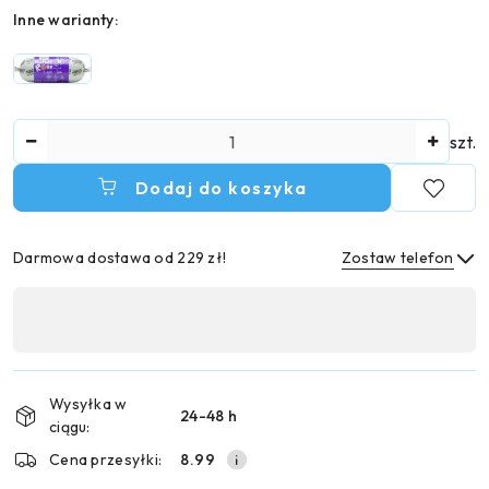
Wariant
Inne warianty:
Ilość
szt.
Dodaj do koszyka
Darmowa dostawa od 229 zł!
Zostaw telefon
Dostępność
,
Wyślij
płatność
i
Wysyłka w
24-48 h
dostawa
ciągu:
Cena przesyłki:
8.99