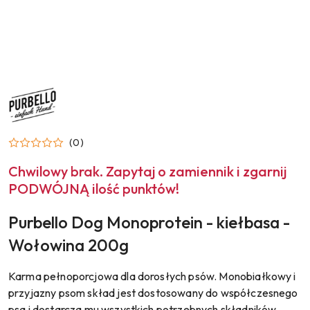
NAZWA
PRODUCENTA:
PURBELLO
(0)
Chwilowy brak. Zapytaj o zamiennik i zgarnij
PODWÓJNĄ ilość punktów!
Purbello Dog Monoprotein - kiełbasa -
Wołowina 200g
Karma pełnoporcjowa dla dorosłych psów. Monobiałkowy i
przyjazny psom skład jest dostosowany do współczesnego
psa i dostarcza mu wszystkich potrzebnych składników