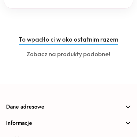
Produkty
To wpadło ci w oko ostatnim razem
Pomiń karuzelę produktów
o
Produkty
Zobacz na produkty podobne!
statusie:
o
statusie:
Dane adresowe
Informacje