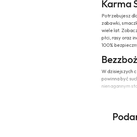
Karma S
Potrzebujesz dl
zabawki, smaczki
wiele lat. Zobac
płci, rasy oraz 
100% bezpieczny
Bezzboż
W dzisiejszych 
powinna być suc
nienagannym sta
Psie Dobre karm
najmniejszego p
pokarmowych dla
Prod
Podar
Pomiń karuzelę produktów
nawet biegunki.
o
Idealna