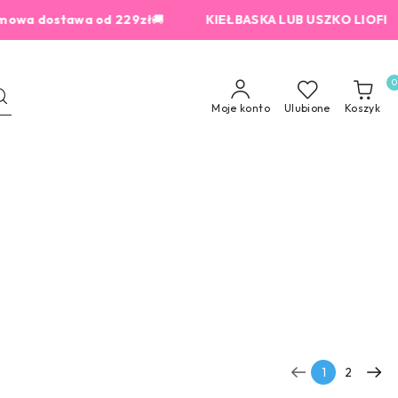
tawa od 229zł
🚚
KIEŁBASKA LUB USZKO LIOFILIZOWANE 
0
Moje konto
Ulubione
Koszyk
1
2