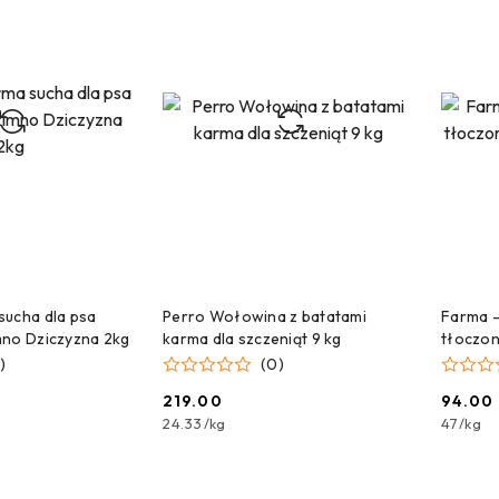
 DO KOSZYKA
DODAJ DO KOSZYKA
sucha dla psa
Perro Wołowina z batatami
Farma –
mno Dziczyzna 2kg
karma dla szczeniąt 9 kg
tłoczon
)
(0)
219.00
94.00
Cena:
Cena:
24.33
/
kg
47
/
kg