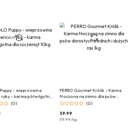
DODAJ DO KOSZYKA
DODAJ DO KOSZYKA
Puppy - wieprzowina
PERRO Gourmet Królik - Karma
 i ryby - karma półwilgotna
tłoczona na zimno dla psów
zeniąt 10kg
dorosłych średnich i dużych ras
(0)
(0)
1kg
0
39.99
Cena:
39.99
/
kg