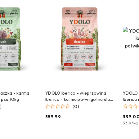
 DO KOSZYKA
DODAJ DO KOSZYKA
aczka - karma
YDOLO Iberico - wieprzowina
YDOLO 
 psa 10kg
Iberico - karma półwilgotna dla
Iberico
psa 10kg
dla szc
)
(0)
359.99
339.0
Cena:
Cena:
33.9
/
kg