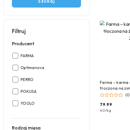
Szukaj
Filtruj
Producent
Producent:
FARMA
Producent:
Optimanova
Producent:
PERRO
DODAJ
Farma – karma 
tłoczona na zi
Producent:
POKUSA
(0
Producent:
YDOLO
79.99
Cena:
40
/
kg
Rodzaj mięsa