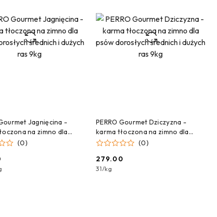
DODAJ DO KOSZYKA
DODAJ DO KOSZYKA
ourmet Jagnięcina -
PERRO Gourmet Dziczyzna -
łoczona na zimno dla
karma tłoczona na zimno dla
rosłych średnich i dużych
psów dorosłych średnich i dużych
(0)
(0)
ras 9kg
0
279.00
Cena:
g
31
/
kg