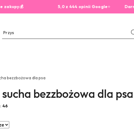
💰
5,0 z 444 opinii Google
⭐
Darmowa dos
cha bezzbożowa dla psa
sucha bezzbożowa dla psa
w:
46