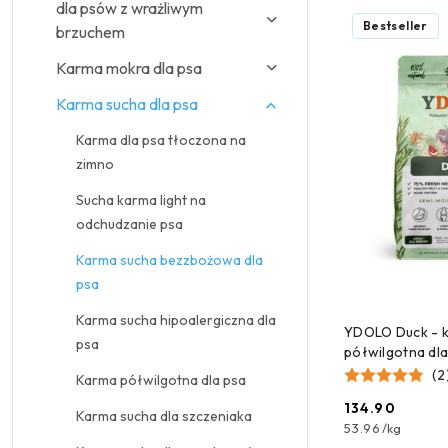
dla psów z wrażliwym
Najpopularniejsz
Bestseller
brzuchem
Karma mokra dla psa
Karma sucha dla psa
Karma dla psa tłoczona na
zimno
Sucha karma light na
odchudzanie psa
Karma sucha bezzbożowa dla
psa
Karma sucha hipoalergiczna dla
DODAJ
YDOLO Duck - k
psa
półwilgotna dla
(2
Karma półwilgotna dla psa
134.90
Karma sucha dla szczeniaka
Cena:
53.96
/
kg