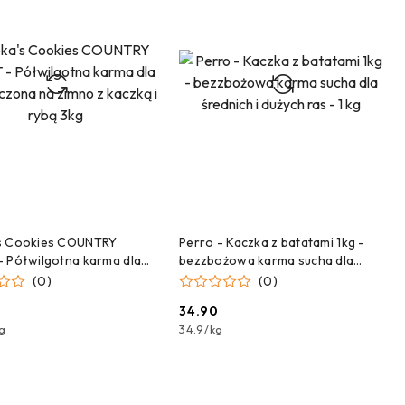
DODAJ DO KOSZYKA
DODAJ DO KOSZYKA
s Cookies COUNTRY
Perro - Kaczka z batatami 1kg -
 Półwilgotna karma dla
bezzbożowa karma sucha dla
czona na zimno z kaczką i
średnich i dużych ras - 1 kg
(0)
(0)
g
0
34.90
Cena:
g
34.9
/
kg