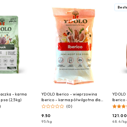
e.
Bests
 DO KOSZYKA
DODAJ DO KOSZYKA
aczka - karma
YDOLO Iberico - wieprzowina
YDOLO I
 psa (2,5kg)
Iberico - karma półwilgotna dla
Iberico
psa - próbka - 100g
psa (2,
)
(0)
9.50
121.00
Cena:
Cena:
95
/
kg
48.4
/
kg