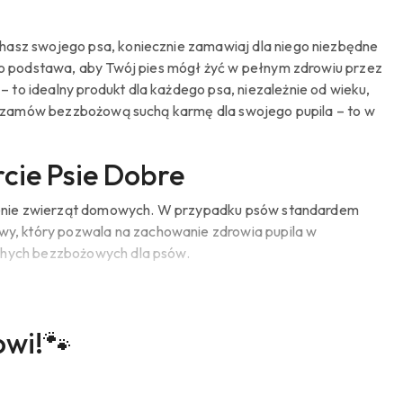
chasz swojego psa, koniecznie zamawiaj dla niego niezbędne
 To podstawa, aby Twój pies mógł żyć w pełnym zdrowiu przez
to idealny produkt dla każdego psa, niezależnie od wieku,
ę i zamów bezzbożową suchą karmę dla swojego pupila – to w
cie Psie Dobre
żywienie zwierząt domowych. W przypadku psów standardem
y, który pozwala na zachowanie zdrowia pupila w
uchych bezzbożowych dla psów.
amy do zapoznania się z pełnym asortymentem. U nas bez
o psa. Taka karma to źródło korzystnych składników
e zapychających zbóż, które mogą powodować zaparcia, a
owi!🐾
sa – jaka będzie odpowiednia?