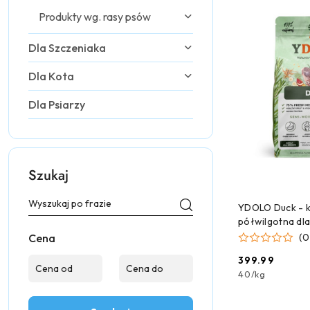
Produkty wg. rasy psów
Dla Szczeniaka
Dla Kota
Dla Psiarzy
Szukaj
DODAJ
YDOLO Duck - k
półwilgotna dla
Cena
(0
399.99
Cena:
40
/
kg