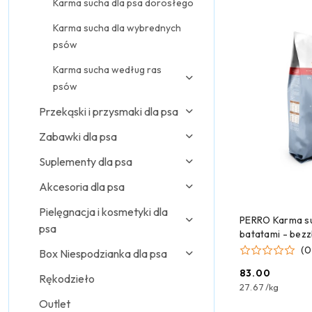
Karma sucha dla psa dorosłego
Karma sucha dla wybrednych
psów
Karma sucha według ras
psów
Przekąski i przysmaki dla psa
Zabawki dla psa
Suplementy dla psa
Akcesoria dla psa
Pielęgnacja i kosmetyki dla
DODAJ
PERRO Karma su
psa
batatami - bez
dla psów dorosł
(0
Box Niespodzianka dla psa
dużych ras 3 kg
83.00
Rękodzieło
Cena:
27.67
/
kg
Outlet