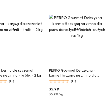
DODAJ DO KOSZYKA
DODAJ DO KOSZYKA
 karma dla szczeniąt
PERRO Gourmet Dziczyzna -
a na zimno – królik – 2 kg
karma tłoczona na zimno dla
psów dorosłych średnich i dużych
(0)
(0)
ras 1kg
35.99
Cena:
35.99
/
kg