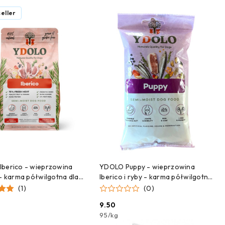
eller
DODAJ DO KOSZYKA
DODAJ DO KOSZYKA
berico - wieprzowina
YDOLO Puppy - wieprzowina
 - karma półwilgotna dla
Iberico i ryby - karma półwilgotna
5kg)
dla szczeniąt - próbka 100g
(1)
(0)
9.50
Cena:
95
/
kg