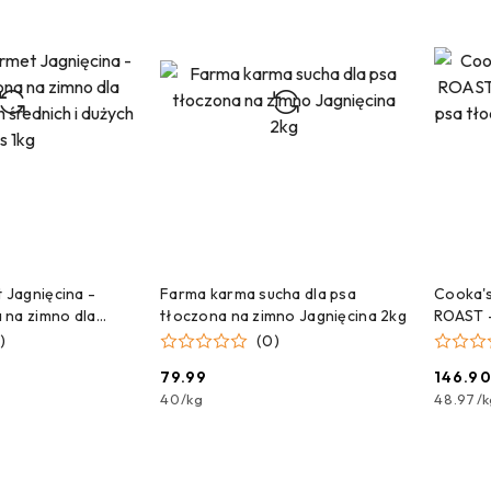
 DO KOSZYKA
DODAJ DO KOSZYKA
Jagnięcina -
Farma karma sucha dla psa
Cooka'
 na zimno dla
tłoczona na zimno Jagnięcina 2kg
ROAST -
 średnich i dużych
psa tło
)
(0)
rybą 3k
79.99
146.9
Cena:
Cena:
40
/
kg
48.97
/
k