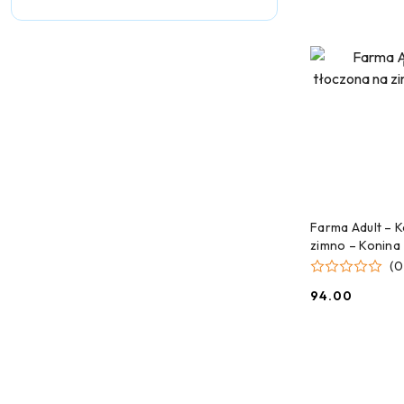
DODAJ
Farma Adult – 
zimno – Konina 
(0
94.00
Cena: