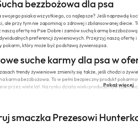
ucha bezzbożowa dla psa
a swojego psiaka wszystkiego, co najlepsze? Jeśli naprawdę ko
, ale przy tym nie zapominaj o zdrowej i zbilansowanej diecie.
z naszą ofertę na Psie Dobre i zamów suchą karmę bezzbożową – 
indywidualnych preferencji żywieniowych. Przejrzyj naszą ofert
 pokarm, który może być podstawą żywienia psa.
owe suche karmy dla psa w ofer
czasach trendy żywieniowe zmieniły się także, jeśli chodzi o 
ha karma bezzbożowa. To w pełni bezpieczny produkt pokarmow
Pokaż więcej
nie przez wiele lat. Na rynku działa wielu producentów karm s
y znajdziesz w ofercie naszego sklepu internetowego. Zachęc
roblemu znajdziesz idealną suchą karmę bezzbożową dla swojeg
 zwierzęcia, a co najważniejsze – suche chrupki są pozbawion
ukty
uj smaczka Prezesowi Hunterk
 sucha karma bezzbożowa dla p