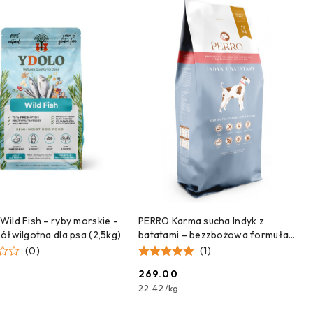
DODAJ DO KOSZYKA
DODAJ DO KOSZYKA
ild Fish - ryby morskie -
PERRO Karma sucha Indyk z
ółwilgotna dla psa (2,5kg)
batatami – bezzbożowa formuła
dla psów dorosłych średnich i
(0)
(1)
dużych ras 12kg
9
269.00
Cena:
22.42
/
kg