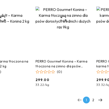
 DO KOSZYKA
DODAJ DO KOSZYKA
Karma tłoczona na
PERRO Gourmet Konina – Karma
PERRO G
2 kg
tłoczona na zimno dla psów
karma t
dorosłych średnich i dużych ras
psów do
)
(0)
9kg
ras 9kg
299.00
299.9
Cena:
Cena:
33.22
/
kg
33.32
/
k
1
2