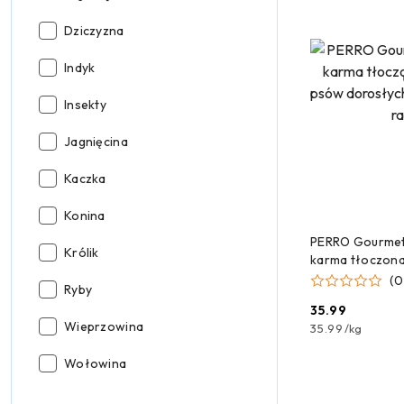
Rodzaj
Dziczyzna
mięsa:
Rodzaj
Indyk
mięsa:
Rodzaj
Insekty
mięsa:
Rodzaj
Jagnięcina
mięsa:
Rodzaj
Kaczka
mięsa:
Rodzaj
Konina
mięsa:
DODAJ
PERRO Gourmet 
Rodzaj
Królik
karma tłoczona
mięsa:
psów dorosłych
(0
Rodzaj
Ryby
ras 1kg
mięsa:
35.99
Cena:
Rodzaj
Wieprzowina
35.99
/
kg
mięsa:
Rodzaj
Wołowina
mięsa: