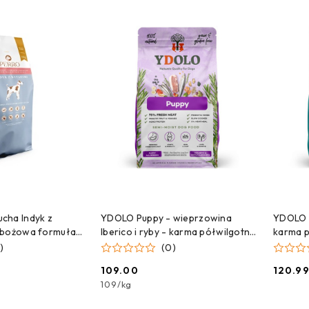
 DO KOSZYKA
DODAJ DO KOSZYKA
cha Indyk z
YDOLO Puppy - wieprzowina
YDOLO W
zbożowa formuła
Iberico i ryby - karma półwilgotna
karma p
ych średnich i
dla szczeniąt (2,5kg)
)
(0)
109.00
120.9
Cena:
Cena:
109
/
kg