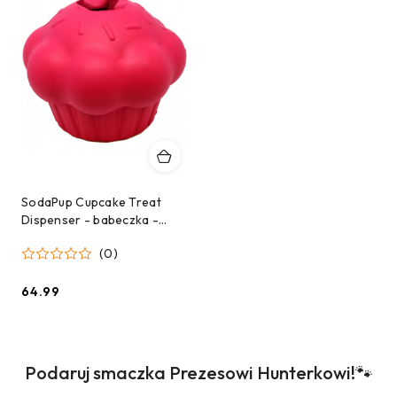
SodaPup Cupcake Treat
Dispenser - babeczka -
zabawk do żucia dla psa - M
(0)
64.99
Cena:
Produkty
Podaruj smaczka Prezesowi Hunterkowi!🐾
Pomiń karuzelę produktów
o