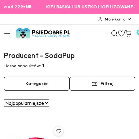
Przejdź do treści głównej
Przejdź do wyszukiwarki
Przejdź do moje konto
Przejdź do menu głównego
Przejdź do stopki
d 229zł
🚚
KIEŁBASKA LUB USZKO LIOFILIZOWANE od 159 
Moje konto
Producent - SodaPup
Liczba produktów:
1
Kategorie
Filtruj
Zastosowano
Sortuj
według
sortowanie:
Najpopularniejsze.