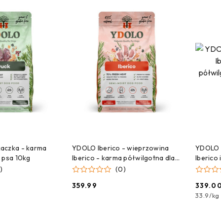
 DO KOSZYKA
DODAJ DO KOSZYKA
aczka - karma
YDOLO Iberico - wieprzowina
YDOLO 
 psa 10kg
Iberico - karma półwilgotna dla
Iberico
psa 10kg
dla szc
)
(0)
359.99
339.0
Cena:
Cena:
33.9
/
kg