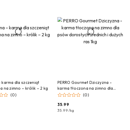
DODAJ DO KOSZYKA
DODAJ DO KOSZYKA
 karma dla szczeniąt
PERRO Gourmet Dziczyzna -
a na zimno – królik – 2 kg
karma tłoczona na zimno dla
psów dorosłych średnich i dużych
(0)
(0)
ras 1kg
35.99
Cena:
35.99
/
kg