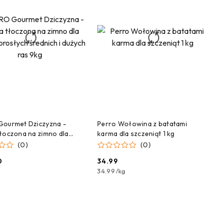
DODAJ DO KOSZYKA
DODAJ DO KOSZYKA
Gourmet Dziczyzna -
Perro Wołowina z batatami
łoczona na zimno dla
karma dla szczeniąt 1 kg
rosłych średnich i dużych
(0)
(0)
0
34.99
Cena:
34.99
/
kg