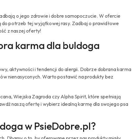
zadbają o jego zdrowie i dobre samopoczucie. W ofercie
do potrzeb tej wyjątkowej rasy. Zadbaj o prawidłowe
ść z naszej oferty!
bra karma dla buldoga
wy, aktywności i tendencji do alergii. Dobrze dobrana karma
czów nienasyconych. Warto postawić na produkty bez
ana, Wiejska Zagroda czy Alpha Spirit, które spełniają
awdź naszą ofertę i wybierz idealną karmę dla swojego psa
doga w PsieDobre.pl?
ch. Dbamy o to, by oferowane przez nas produkty miały