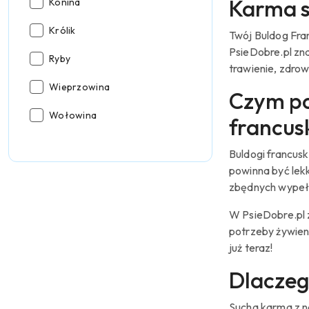
Karma s
Rodzaj
Konina
mięsa:
Rodzaj
Królik
Twój Buldog Fra
mięsa:
PsieDobre.pl zn
Rodzaj
Ryby
trawienie, zdro
mięsa:
Rodzaj
Wieprzowina
Czym po
mięsa:
Rodzaj
Wołowina
francus
mięsa:
Buldogi francusk
powinna być lek
zbędnych wypełn
W PsieDobre.pl 
potrzeby żywien
już teraz!
Dlaczeg
Sucha karma z n