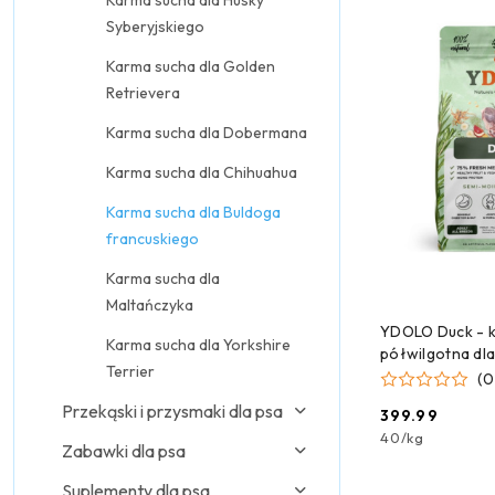
Karma sucha dla Husky
Syberyjskiego
Karma sucha dla Golden
Retrievera
Karma sucha dla Dobermana
Karma sucha dla Chihuahua
Karma sucha dla Buldoga
francuskiego
Karma sucha dla
Maltańczyka
DODAJ
YDOLO Duck - k
Karma sucha dla Yorkshire
półwilgotna dla
Terrier
(0
Przekąski i przysmaki dla psa
399.99
Cena:
40
/
kg
Zabawki dla psa
Suplementy dla psa