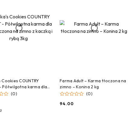
DODAJ DO KOSZYKA
DODAJ DO KOSZYKA
s Cookies COUNTRY
Farma Adult – Karma tłoczona na
 Półwilgotna karma dla
zimno – Konina 2 kg
czona na zimno z kaczką i
(0)
(0)
g
0
94.00
Cena:
g