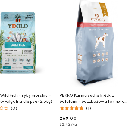
DODAJ DO KOSZYKA
DODAJ DO KOSZYKA
ild Fish - ryby morskie -
PERRO Karma sucha Indyk z
ółwilgotna dla psa (2,5kg)
batatami – bezzbożowa formuła
dla psów dorosłych średnich i
(0)
(1)
dużych ras 12kg
9
269.00
Cena:
22.42
/
kg