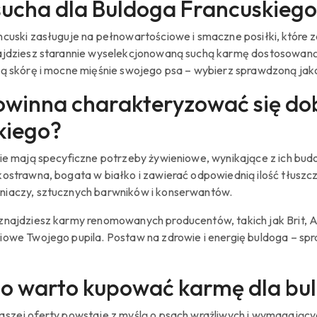
ucha dla Buldoga Francuskiego
ncuski zasługuje na pełnowartościowe i smaczne posiłki, które 
ajdziesz starannie wyselekcjonowaną suchą karmę dostosowaną 
wą skórę i mocne mięśnie swojego psa – wybierz sprawdzoną jako
winna charakteryzować się do
kiego?
ie mają specyficzne potrzeby żywieniowe, wynikające z ich budo
kostrawna, bogata w białko i zawierać odpowiednią ilość tłusz
iaczy, sztucznych barwników i konserwantów.
znajdziesz karmy renomowanych producentów, takich jak Brit, Ac
iowe Twojego pupila. Postaw na zdrowie i energię buldoga – spr
o warto kupować karmę dla bul
aszej oferty powstaje z myślą o psach wrażliwych i wymagający