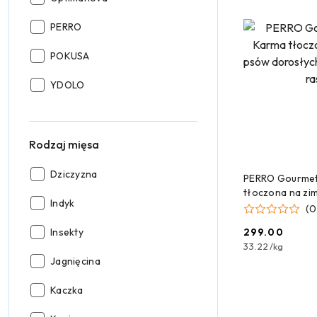
Producent:
PERRO
Producent:
POKUSA
Producent:
YDOLO
Rodzaj mięsa
DODAJ
Rodzaj
Dziczyzna
PERRO Gourmet
mięsa:
tłoczona na zi
Rodzaj
Indyk
dorosłych średn
(0
mięsa:
9kg
Rodzaj
Insekty
299.00
Cena:
mięsa:
33.22
/
kg
Rodzaj
Jagnięcina
mięsa:
Rodzaj
Kaczka
mięsa: