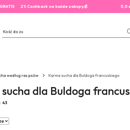
2% Cashback na każde zakupy💰
5,0 z 444 opi
cha według ras psów
Karma sucha dla Buldoga francuskiego
sucha dla Buldoga francus
w:
43