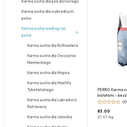
Karma sucha dla psa dorosłego
Karma sucha dla wybrednych
psów
Karma sucha według ras
psów
Karma sucha dla Rottweilera
Karma sucha dla Owczarka
Niemieckiego
Karma sucha dla Mopsa
Karma sucha dla Mastifa
DODAJ
PERRO Karma su
Tybetańskiego
batatami - bez
Karma sucha dla Labradora
dla psów dorosł
(0
dużych ras 3 kg
Retrievera
83.00
Cena:
Karma sucha dla Jamnika
27.67
/
kg