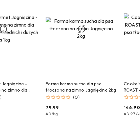
 DO KOSZYKA
DODAJ DO KOSZYKA
Jagnięcina -
Farma karma sucha dla psa
Cooka'
 na zimno dla
tłoczona na zimno Jagnięcina 2kg
ROAST -
 średnich i dużych
psa tło
)
(0)
rybą 3k
79.99
146.9
Cena:
Cena:
40
/
kg
48.97
/
k