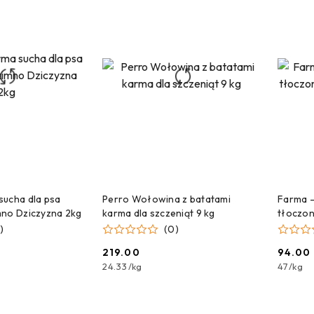
 DO KOSZYKA
DODAJ DO KOSZYKA
sucha dla psa
Perro Wołowina z batatami
Farma –
mno Dziczyzna 2kg
karma dla szczeniąt 9 kg
tłoczon
)
(0)
219.00
94.00
Cena:
Cena:
24.33
/
kg
47
/
kg