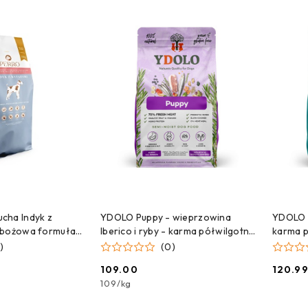
 DO KOSZYKA
DODAJ DO KOSZYKA
cha Indyk z
YDOLO Puppy - wieprzowina
YDOLO W
zbożowa formuła
Iberico i ryby - karma półwilgotna
karma p
ych średnich i
dla szczeniąt (2,5kg)
)
(0)
109.00
120.9
Cena:
Cena:
109
/
kg