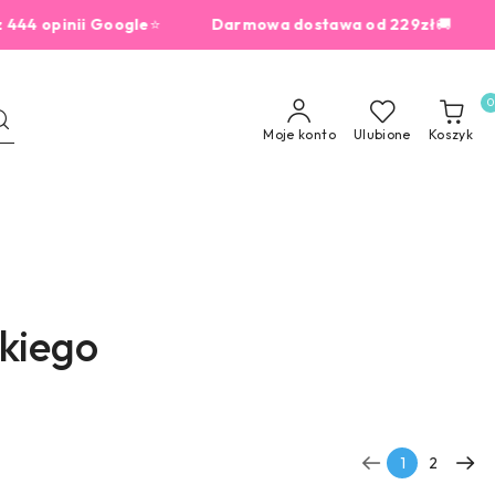
nii Google
⭐
Darmowa dostawa od 229zł
🚚
dla zam
0
Moje konto
Ulubione
Koszyk
kiego
1
2