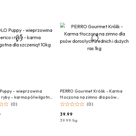
DODAJ DO KOSZYKA
DODAJ DO KOSZYKA
Puppy - wieprzowina
PERRO Gourmet Królik - Karma
 i ryby - karma półwilgotna
tłoczona na zimno dla psów
zeniąt 10kg
dorosłych średnich i dużych ras
(0)
(0)
1kg
0
39.99
Cena:
39.99
/
kg