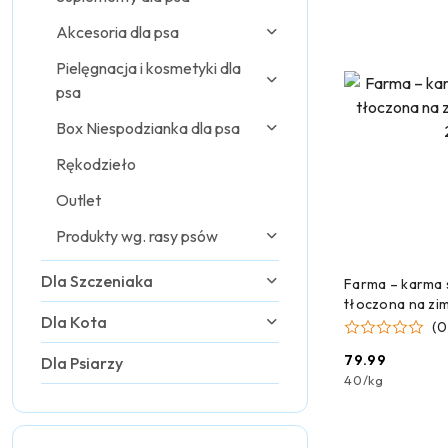
Akcesoria dla psa
Pielęgnacja i kosmetyki dla
psa
Box Niespodzianka dla psa
Rękodzieło
Outlet
Produkty wg. rasy psów
DODAJ
Dla Szczeniaka
Farma – karma 
tłoczona na zi
Dla Kota
(0
79.99
Dla Psiarzy
Cena:
40
/
kg