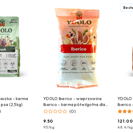
e.
Bests
 DO KOSZYKA
DODAJ DO KOSZYKA
aczka - karma
YDOLO Iberico - wieprzowina
YDOLO I
 psa (2,5kg)
Iberico - karma półwilgotna dla
Iberico
psa - próbka - 100g
psa (2,
)
(0)
9.50
121.00
Cena:
Cena:
95
/
kg
48.4
/
kg