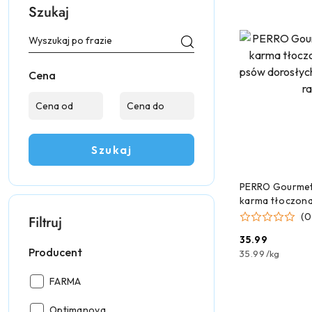
Szukaj
Cena
Szukaj
DODAJ
PERRO Gourmet 
karma tłoczona
psów dorosłych
(0
Filtruj
ras 1kg
35.99
Cena:
Producent
35.99
/
kg
Producent:
FARMA
Producent:
Optimanova