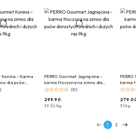
 DO KOSZYKA
DODAJ DO KOSZYKA
 Konina – Karma
PERRO Gourmet Jagnięcina -
PERRO 
mno dla psów
karma tłoczona na zimno dla
karma t
ich i dużych ras
psów dorosłych średnich i dużych
psów do
)
(0)
ras 9kg
ras 9kg
299.90
279.0
Cena:
Cena:
33.32
/
kg
31
/
kg
1
2