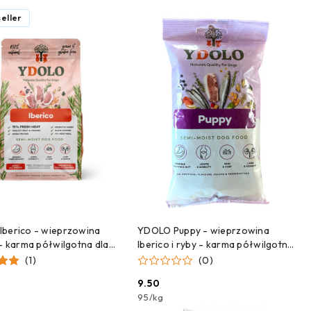
eller
DODAJ DO KOSZYKA
DODAJ DO KOSZYKA
berico - wieprzowina
YDOLO Puppy - wieprzowina
 - karma półwilgotna dla
Iberico i ryby - karma półwilgotna
5kg)
dla szczeniąt - próbka 100g
(1)
(0)
9.50
Cena:
95
/
kg