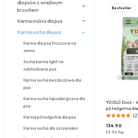
dla psów z wrażliwym
Najpopularniejsz
Bestseller
brzuchem
Karma mokra dla psa
Karma sucha dla psa
Karma dla psa tłoczona na
zimno
Sucha karma light na
odchudzanie psa
Karma sucha bezzbożowa dla
psa
Karma sucha hipoalergiczna dla
DODAJ
YDOLO Duck - k
psa
półwilgotna dla
(2
Karma półwilgotna dla psa
134.90
Karma sucha dla szczeniaka
Cena:
53.96
/
kg