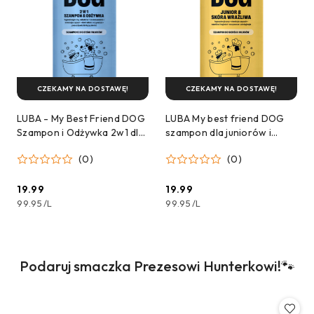
CZEKAMY NA DOSTAWĘ!
CZEKAMY NA DOSTAWĘ!
LUBA - My Best Friend DOG
LUBA My best friend DOG
Szampon i Odżywka 2w1 dla
szampon dla juniorów i
Psów (200ml)
skóry wrażliwej 200ml
(0)
(0)
19.99
19.99
Cena:
Cena:
99.95
/
L
99.95
/
L
Produkty
Podaruj smaczka Prezesowi Hunterkowi!🐾
Pomiń karuzelę produktów
o
statusie: