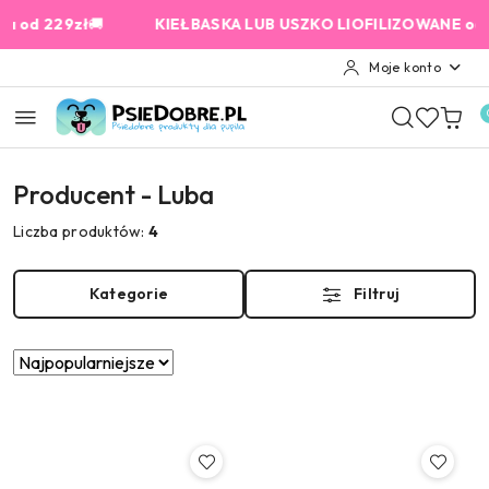
Przejdź do treści głównej
Przejdź do wyszukiwarki
Przejdź do moje konto
Przejdź do menu głównego
Przejdź do stopki
 229zł
🚚
KIEŁBASKA LUB USZKO LIOFILIZOWANE od 159 z
Moje konto
Producent - Luba
Liczba produktów:
4
Kategorie
Filtruj
Zastosowano
Sortuj
według
sortowanie:
Najpopularniejsze.