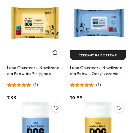
CZEKAMY NA DOSTAWĘ!
Luba Chusteczki Nawilżane
Luba Chusteczki Nawilżane
dla Psów do Pielęgnacji
dla Psów - Oczyszczanie i
wrażliwych miejsc 25 szt.
Ochrona Skóry 60 szt.
(1)
(1)
7.99
10.99
Cena:
Cena: