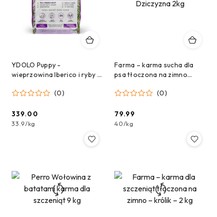
YDOLO Puppy -
Farma – karma sucha dla
wieprzowina Iberico i ryby -
psa tłoczona na zimno
karma półwilgotna dla
Dziczyzna 2kg
(0)
(0)
szczeniąt 10kg
339.00
79.99
Cena:
Cena:
33.9
/
kg
40
/
kg