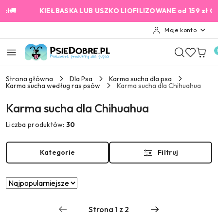
Przejdź do treści głównej
Przejdź do wyszukiwarki
Przejdź do moje konto
Przejdź do menu głównego
Przejdź do stopki

KIEŁBASKA LUB USZKO LIOFILIZOWANE od 159 zł GRATIS!
Moje konto
Strona główna
Dla Psa
Karma sucha dla psa
Karma sucha według ras psów
Karma sucha dla Chihuahua
Karma sucha dla Chihuahua
Liczba produktów:
30
Kategorie
Filtruj
Zastosowano
Sortuj
według
sortowanie:
Najpopularniejsze.