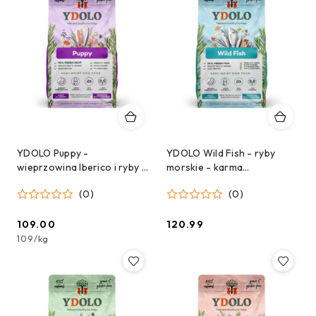
YDOLO Puppy -
YDOLO Wild Fish - ryby
wieprzowina Iberico i ryby -
morskie - karma
karma półwilgotna dla
półwilgotna dla psa (2,5kg)
(0)
(0)
szczeniąt (2,5kg)
109.00
120.99
Cena:
Cena:
109
/
kg