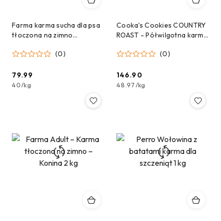
Farma karma sucha dla psa
Cooka's Cookies COUNTRY
tłoczona na zimno
ROAST - Półwilgotna karma
Jagnięcina 2kg
dla psa tłoczona na zimno z
(0)
(0)
kaczką i rybą 3kg
79.99
146.90
Cena:
Cena:
40
/
kg
48.97
/
kg