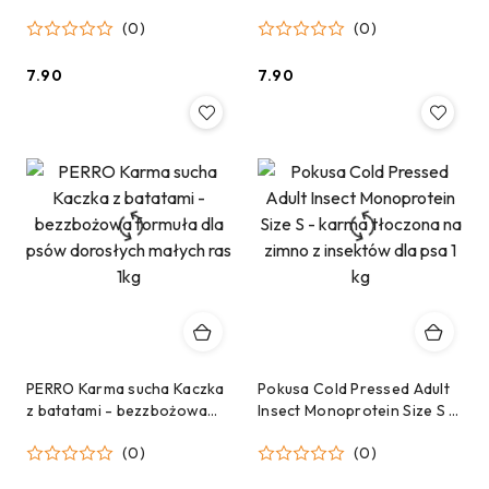
dla psa tłoczona na zimno z
tłoczona na zimno z rybą i
(0)
(0)
kaczką i rybą 45g
indykiem 45g
7.90
7.90
Cena:
Cena:
PERRO Karma sucha Kaczka
Pokusa Cold Pressed Adult
z batatami - bezzbożowa
Insect Monoprotein Size S -
formuła dla psów
karma tłoczona na zimno z
(0)
(0)
dorosłych małych ras 1kg
insektów dla psa 1 kg