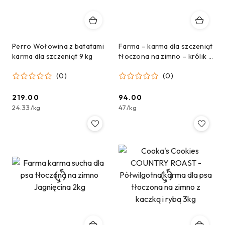
Perro Wołowina z batatami
Farma – karma dla szczeniąt
karma dla szczeniąt 9 kg
tłoczona na zimno – królik –
2 kg
(0)
(0)
219.00
94.00
Cena:
Cena:
24.33
/
kg
47
/
kg