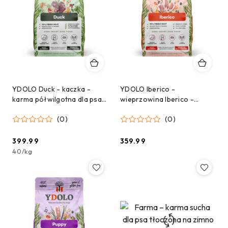
YDOLO Duck - kaczka -
YDOLO Iberico -
karma półwilgotna dla psa
wieprzowina Iberico -
10kg
karma półwilgotna dla psa
(0)
(0)
10kg
399.99
359.99
Cena:
Cena:
40
/
kg