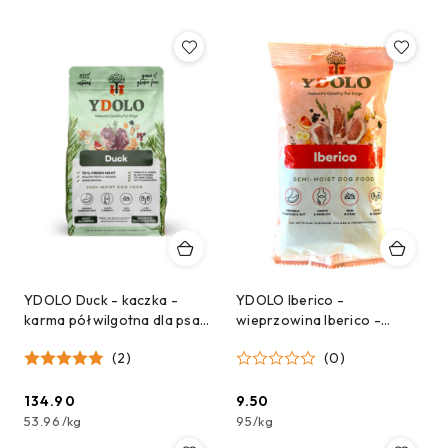
YDOLO Duck - kaczka -
YDOLO Iberico -
karma półwilgotna dla psa
wieprzowina Iberico -
(2,5kg)
karma półwilgotna dla psa -
(2)
(0)
próbka - 100g
134.90
9.50
Cena:
Cena:
53.96
/
kg
95
/
kg