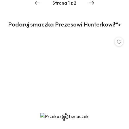
Produkty
Podaruj smaczka Prezesowi Hunterkowi!🐾
Pomiń karuzelę produktów
o
statusie: