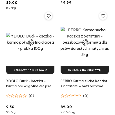
89.00
49.99
Cena:
Cena:
89
/
kg
CZEKAMY NA DOSTAWĘ!
CZEKAMY NA DOSTAWĘ!
YDOLO Duck - kaczka -
PERRO Karma sucha Kaczka
karma półwilgotna dla psa -
z batatami - bezzbożowa
próbka 100g
formuła dla psów
(0)
(0)
dorosłych małych ras 3kg
9.50
89.00
Cena:
Cena:
95
/
kg
29.67
/
kg