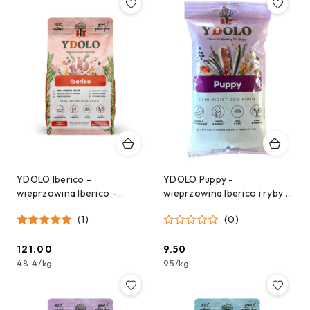
YDOLO Iberico -
YDOLO Puppy -
wieprzowina Iberico -
wieprzowina Iberico i ryby -
karma półwilgotna dla psa
karma półwilgotna dla
(1)
(0)
(2,5kg)
szczeniąt - próbka 100g
121.00
9.50
Cena:
Cena:
48.4
/
kg
95
/
kg