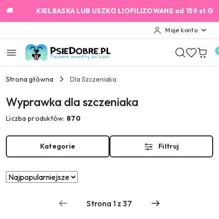
Przejdź do treści głównej
Przejdź do wyszukiwarki
Przejdź do moje konto
Przejdź do menu głównego
Przejdź do stopki

KIEŁBASKA LUB USZKO LIOFILIZOWANE od 159 zł GRATIS!
2
Moje konto
Strona główna
Dla Szczeniaka
Wyprawka dla szczeniaka
Liczba produktów:
870
Kategorie
Filtruj
Zastosowano
Sortuj
według
sortowanie:
Najpopularniejsze.