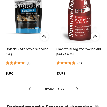
Uniszki - Szprotka suszona
SmoothieDog Wołowina dla
40g
psa 250 ml
(1)
(3)
9.90
13.99
Cena:
Cena:
Produkty
Podaruj smaczka Prezesowi Hunterkowi!🐾