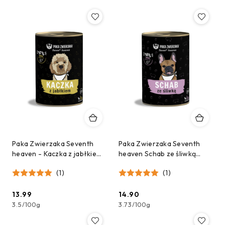
Paka Zwierzaka Seventh
Paka Zwierzaka Seventh
heaven - Kaczka z jabłkiem
heaven Schab ze śliwką
(duck & apple) 400g
(pork & plum) 400g
(1)
(1)
13.99
14.90
Cena:
Cena:
3.5
/
100g
3.73
/
100g