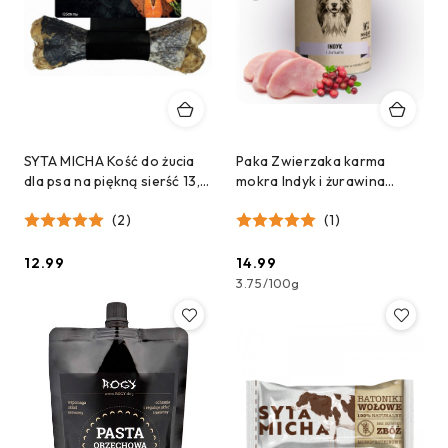
SYTA MICHA Kość do żucia
Paka Zwierzaka karma
dla psa na piękną sierść 13,5
mokra Indyk i żurawina
cm
(400g)
(2)
(1)
12.99
14.99
Cena:
Cena:
3.75
/
100g