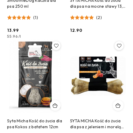
SmoothieDog Kaczka dla
SYTA MICHA Kość do żucia
psa 250 ml
dla psa na mocne stawy 13,5
cm
(1)
(2)
13.99
12.90
Cena:
Cena:
55.96
/
l
Syta Micha Kość do żucia dla
SYTA MICHA Kość do żucia
psa Kokos z batatem 12cm
dla psa z jeleniem i morelą
13,5 cm