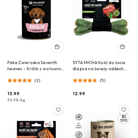
Paka Zwierzaka Seventh
SYTA MICHA Kość do żucia
heaven - Królik z wołowiną
dla psa na świeży oddech
(rabbit & beef) 400g
13,5 cm
(2)
(5)
13.99
12.99
Cena:
Cena:
34.98
/
kg