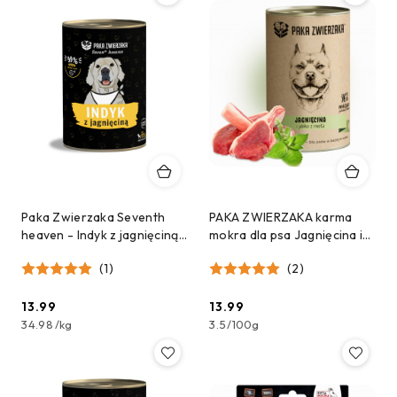
Paka Zwierzaka Seventh
PAKA ZWIERZAKA karma
heaven - Indyk z jagnięciną
mokra dla psa Jagnięcina i
(turkey & lamb) 400g
jabłko z miętą (400g)
(1)
(2)
13.99
13.99
Cena:
Cena:
34.98
/
kg
3.5
/
100g