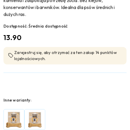
kamienia i zaspokaja potrzebę żucia. Bez klejów,
konserwantów i barwników. Idealna dla psów średnich i
dużych ras.
Dostępność:
Średnia dostępność
cena:
13.90
Zarejestruj się, aby otrzymać za ten zakup 14 punktów
lojalnościowych.
Wariant
Inne warianty: