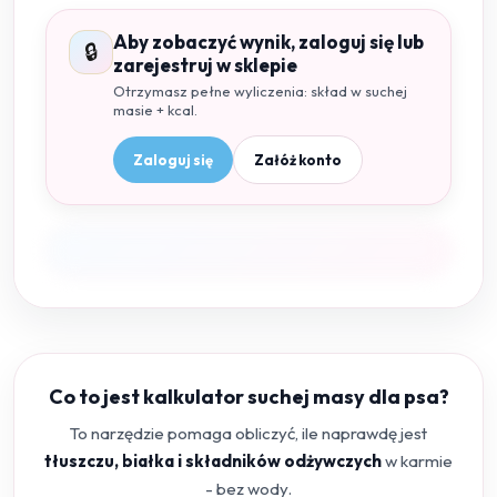
Aby zobaczyć wynik, zaloguj się lub
🔒
zarejestruj w sklepie
Otrzymasz pełne wyliczenia: skład w suchej
masie + kcal.
Zaloguj się
Załóż konto
Co to jest kalkulator suchej masy dla psa?
To narzędzie pomaga obliczyć, ile naprawdę jest
tłuszczu, białka i składników odżywczych
w karmie
- bez wody.