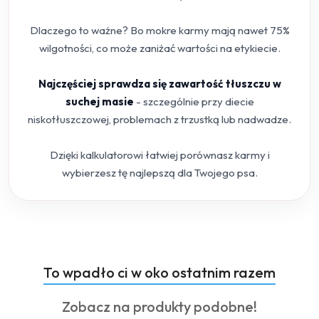
Dlaczego to ważne? Bo mokre karmy mają nawet 75%
wilgotności, co może zaniżać wartości na etykiecie.
Najczęściej sprawdza się zawartość tłuszczu w
suchej masie
- szczególnie przy diecie
niskotłuszczowej, problemach z trzustką lub nadwadze.
Dzięki kalkulatorowi łatwiej porównasz karmy i
wybierzesz tę najlepszą dla Twojego psa.
Produkty
To wpadło ci w oko ostatnim razem
Pomiń karuzelę produktów
o
Produkty
Zobacz na produkty podobne!
statusie: