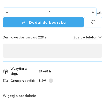
Ilość
szt.
Dodaj do koszyka
Darmowa dostawa od 229 zł!
Zostaw telefon
Dostępność
,
Wyślij
płatność
i
Wysyłka w
24-48 h
dostawa
ciągu:
Cena przesyłki:
8.99
Więcej o produkcie