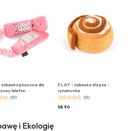
ZEKAMY NA DOSTAWĘ!
CZEKAMY NA DOSTAWĘ!
. - zabawka pluszowa dla
P.L.A.Y. - zabawka dla psa -
óżowy telefon
cynamonka
(0)
(0)
58.90
Cena:
bawę i Ekologię