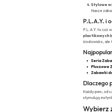
Stylowe w
Nasze zabaw
P.L.A.Y. i
P.L.A.Y. to coś 
plastikowych 
środowisko, ale 
Najpopular
Seria Zab
Pluszowe Z
Zabawki do
Dlaczego p
Każdy pies, od s
stymulują insty
Wybierz z