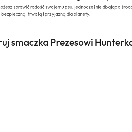
 możesz sprawić radość swojemu psu, jednocześnie dbając o środ
 bezpieczną, trwałą i przyjazną dla planety.
ukty
uj smaczka Prezesowi Hunterk
sie: