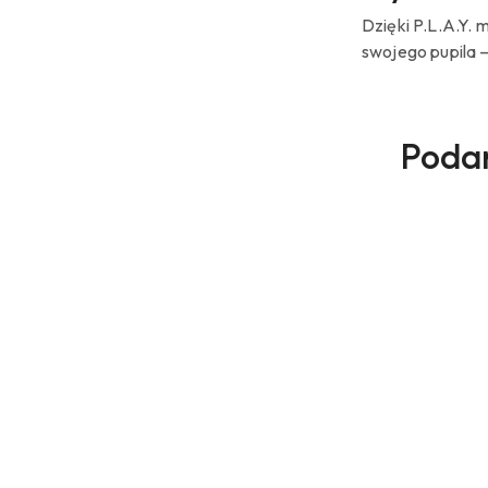
Dzięki P.L.A.Y.
swojego pupila –
Prod
Podar
Pomiń karuzelę produktów
o
statu