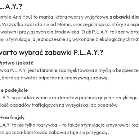
L.A.Y.?
festyle And You) to marka, która tworzy wyjątkowe
zabawki dl
ę. Wszystko zaczęło się od Momo, uroczego mopsa, który zainspi
wałych i przyjaznych dla środowiska. Dziś P.L.A.Y. to lider w 
dę i stymulację, a jednocześnie są wykonane z ekologicznych ma
arto wybrać zabawki P.L.A.Y.?
stwo i jakość
ka P.L.A.Y. jest starannie zaprojektowana z myślą o bezpiecz
 które są trwałe i odporne na intensywną zabawę.
e podejście
.A.Y. są produkowane z materiałów pochodzących z recyklingu,
ilość odpadów trafiających na wysypiska i do oceanów.
łna frajdy
.A.Y. to nie tylko rozrywka – to także stymulacja umysłowa i r
 piszczałkom każda zabawa staje się przygodą.