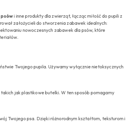
a psów
i inne produkty dla zwierząt, łącząc miłość do pupili z
rował założycieli do stworzenia zabawek idealnych:
projektowaniu nowoczesnych zabawek dla psów, które
teriałów.
eństwie Twojego pupila. Używamy wyłącznie nietoksycznych
 takich jak plastikowe butelki. W ten sposób pomagamy
ozwój Twojego psa. Dzięki różnorodnym kształtom, teksturom i