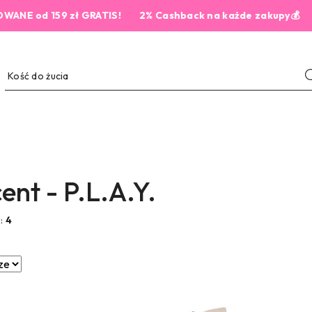
d 159 zł GRATIS!
2% Cashback na każde zakupy💰
ent - P.L.A.Y.
w:
4
e.