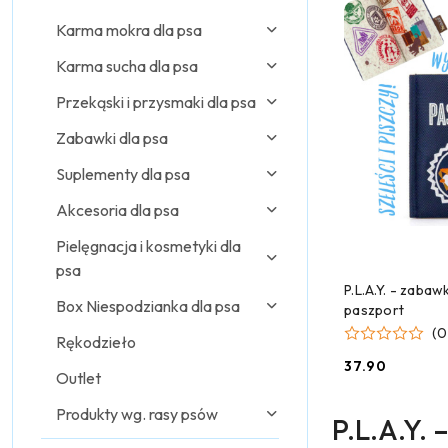
Karma mokra dla psa
Karma sucha dla psa
Przekąski i przysmaki dla psa
Zabawki dla psa
Suplementy dla psa
Akcesoria dla psa
Pielęgnacja i kosmetyki dla
psa
DODAJ
P.L.A.Y. - zabaw
Box Niespodzianka dla psa
paszport
(0
Rękodzieło
37.90
Cena:
Outlet
Produkty wg. rasy psów
P.L.A.Y.