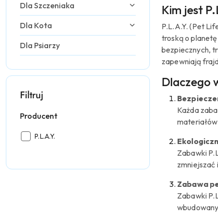
Dla Szczeniaka
Kim jest P.
Dla Kota
P.L.A.Y. (Pet Li
troską o planet
Dla Psiarzy
bezpiecznych, tr
zapewniają fraj
Dlaczego w
Filtruj
Bezpieczeń
Każda zabaw
Producent
materiałów,
Producent:
P.L.A.Y.
Ekologiczn
Zabawki P.L
zmniejszać 
Zabawa pe
Zabawki P.L
wbudowanym