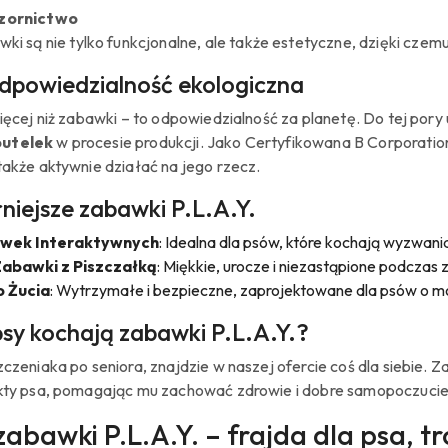
zornictwo
ki są nie tylko funkcjonalne, ale także estetyczne, dzięki cze
 odpowiedzialność ekologiczna
więcej niż zabawki – to odpowiedzialność za planetę. Do tej po
butelek
w procesie produkcji. Jako Certyfikowana B Corporatio
także aktywnie działać na jego rzecz.
niejsze zabawki P.L.A.Y.
awek Interaktywnych
: Idealna dla psów, które kochają wyzwani
abawki z Piszczałką
: Miękkie, urocze i niezastąpione podcza
 Żucia
: Wytrzymałe i bezpieczne, zaprojektowane dla psów o 
sy kochają zabawki P.L.A.Y.?
zczeniaka po seniora, znajdzie w naszej ofercie coś dla siebie. Za
nkty psa, pomagając mu zachować zdrowie i dobre samopoczucie
abawki P.L.A.Y. – frajda dla psa, t