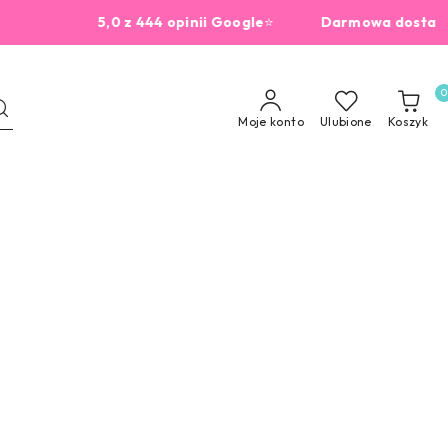
5,0 z 444 opinii Google
⭐
Darmowa dostawa od 22
0
Moje konto
Ulubione
Koszyk