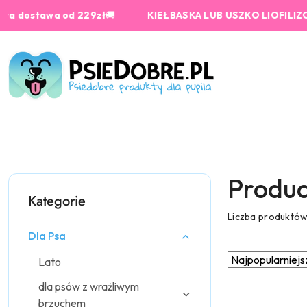
Przejdź do treści głównej
Przejdź do wyszukiwarki
Przejdź do moje konto
Przejdź do menu głównego
Przejdź do stopki
awa od 229zł
🚚
KIEŁBASKA LUB USZKO LIOFILIZOWANE o
Produc
Kategorie
Liczba produktó
Dla Psa
Zastosowano
Sortuj
Lato
według
sortowanie:
dla psów z wrażliwym
Najpopularniejsz
brzuchem