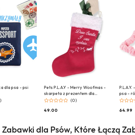
C
 DO KOSZYKA
DODAJ DO KOSZYKA
ka dla psa - psi
Pets P.L.A.Y - Merry Woofmas -
P.L.A.Y
skarpeta z prezentem dla
psa - r
dobrego pieska - zabawka
)
(0)
świąteczna dla psa
49.00
64.99
Cena:
Cena:
 – Zabawki dla Psów, Które Łączą Za