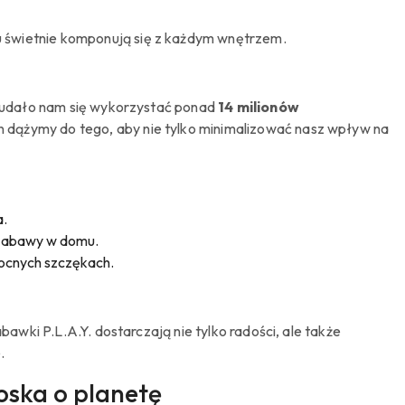
mu świetnie komponują się z każdym wnętrzem.
ry udało nam się wykorzystać ponad
14 milionów
n dążymy do tego, aby nie tylko minimalizować nasz wpływ na
a.
s zabawy w domu.
mocnych szczękach.
bawki P.L.A.Y. dostarczają nie tylko radości, ale także
.
roska o planetę