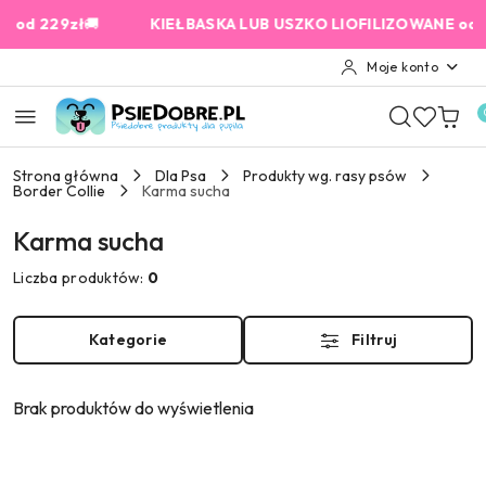
Przejdź do treści głównej
Przejdź do wyszukiwarki
Przejdź do moje konto
Przejdź do menu głównego
Przejdź do stopki
 229zł
🚚
KIEŁBASKA LUB USZKO LIOFILIZOWANE od 159 z
Moje konto
Strona główna
Dla Psa
Produkty wg. rasy psów
Border Collie
Karma sucha
Karma sucha
Liczba produktów:
0
Kategorie
Filtruj
Brak produktów do wyświetlenia