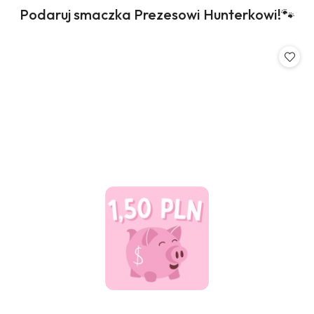
Produkty
Podaruj smaczka Prezesowi Hunterkowi!🐾
Pomiń karuzelę produktów
o
statusie: