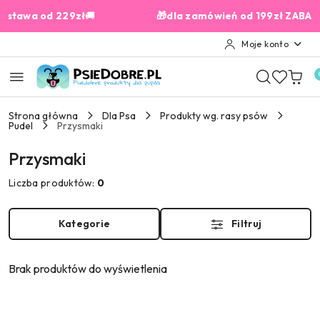
Przejdź do treści głównej
Przejdź do wyszukiwarki
Przejdź do moje konto
Przejdź do menu głównego
Przejdź do stopki
wa od 229zł
🚚
🎁dla zamówień od 199zł ZABAWKA 
Moje konto
Strona główna
Dla Psa
Produkty wg. rasy psów
Pudel
Przysmaki
Przysmaki
Liczba produktów:
0
Kategorie
Filtruj
Brak produktów do wyświetlenia