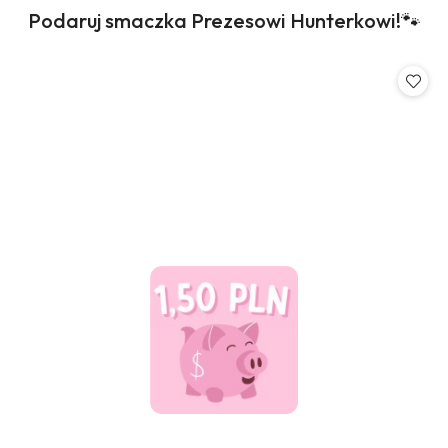
Produkty
Podaruj smaczka Prezesowi Hunterkowi!🐾
Pomiń karuzelę produktów
o
statusie: