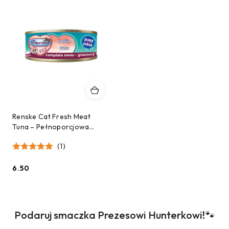
Renske Cat Fresh Meat
Tuna – Pełnoporcjowa
Karma Mokra dla Kota –
(1)
Pasztet z Tuńczyka (70g
6.50
Cena:
Produkty
Podaruj smaczka Prezesowi Hunterkowi!🐾
Pomiń karuzelę produktów
o