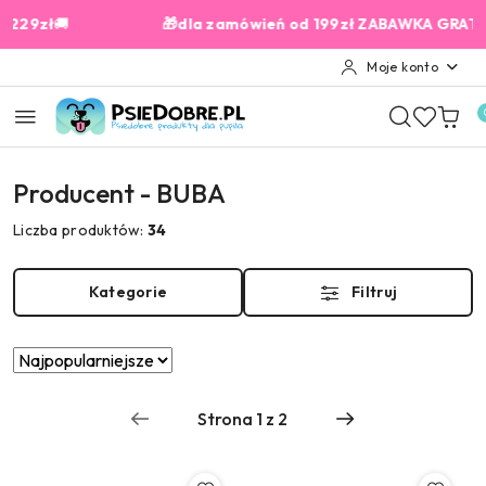
Przejdź do treści głównej
Przejdź do wyszukiwarki
Przejdź do moje konto
Przejdź do menu głównego
Przejdź do stopki
🚚
🎁dla zamówień od 199zł ZABAWKA GRATIS✨
Moje konto
Producent - BUBA
Liczba produktów:
34
Kategorie
Filtruj
Zastosowano
Sortuj
według
sortowanie:
Najpopularniejsze.