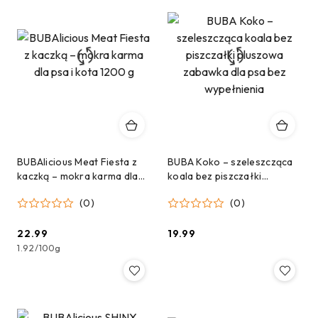
BUBAlicious Meat Fiesta z
BUBA Koko – szeleszcząca
kaczką – mokra karma dla
koala bez piszczałki
psa i kota 1200 g
pluszowa zabawka dla psa
(0)
(0)
bez wypełnienia
22.99
19.99
Cena:
Cena:
1.92
/
100g