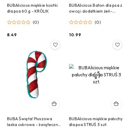
BUBAlicious miękkie kostki
BUBAlicious Baton dla psa z
dla psa 60 g - KRÓLIK
owcą i dodatkiem żeń-
szenia 12cm
(0)
(0)
8.49
10.99
Cena:
Cena:
BUBA Święta! Pluszowa
BUBAlicious miękkie paluchy
laska cukrowa - świąteczna
dla psa STRUŚ 3 szt.
zabawka dla psa