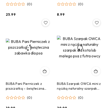
(0)
(0)
25.99
8.99
Cena:
Cena:
BUBA Pani Pierniczek z
BUBA Szarpak OWCA mini z
piszczałką – świąteczna
rączką naturalny szarpak
zabawka dla psa
dla kota lub małego psa z
(0)
(0)
futra owcy