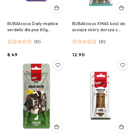
BUBAlicious Daily miękkie
BUBAlicious XMAS kość do
serdelki dla psa 60g
żuciaze skóry dorsza z
JAGNIĘCINA
dodatkiem łososia,
(0)
(0)
żurawiny i rozmarynu 12cm
8.49
12.90
Cena:
Cena: