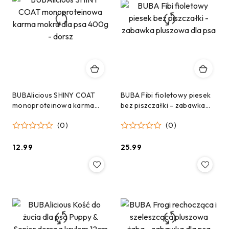
BUBAlicious SHINY COAT
BUBA Fibi fioletowy piesek
monoproteinowa karma
bez piszczałki - zabawka
mokra dla psa 400g - dorsz
pluszowa dla psa
(0)
(0)
12.99
25.99
Cena:
Cena: