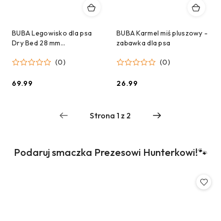
BUBA Legowisko dla psa
BUBA Karmel miś pluszowy -
Dry Bed 28 mm
zabawka dla psa
antypoślizgowe - zielone w
(0)
(0)
arbuzy - 75x50cm
69.99
26.99
Cena:
Cena:
Produkty
Podaruj smaczka Prezesowi Hunterkowi!🐾
Pomiń karuzelę produktów
o
statusie: