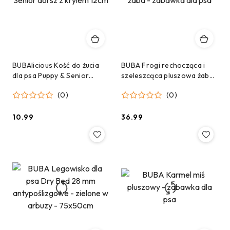
BUBAlicious Kość do żucia
BUBA Frogi rechocząca i
dla psa Puppy & Senior
szeleszcąca pluszowa żaba
dorsz z krylem 12cm
- zabawka dla psa
(0)
(0)
10.99
36.99
Cena:
Cena: