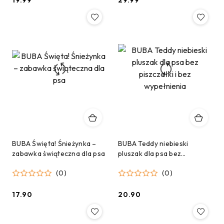
19.99
29.99
Cena:
Cena:
BUBA Święta! Śnieżynka –
BUBA Teddy niebieski
zabawka świąteczna dla psa
pluszak dla psa bez
piszczałki i bez wypełnienia
(0)
(0)
17.90
20.90
Cena:
Cena: