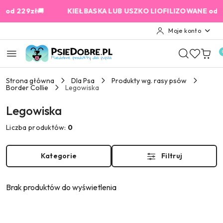
Przejdź do treści głównej
Przejdź do wyszukiwarki
Przejdź do moje konto
Przejdź do menu głównego
Przejdź do stopki
d 229zł
🚚
KIEŁBASKA LUB USZKO LIOFILIZOWANE od 159 
Moje konto
Strona główna
Dla Psa
Produkty wg. rasy psów
Border Collie
Legowiska
Legowiska
Liczba produktów:
0
Kategorie
Filtruj
Brak produktów do wyświetlenia