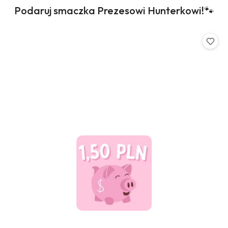
Produkty
Podaruj smaczka Prezesowi Hunterkowi!🐾
Pomiń karuzelę produktów
o
statusie: