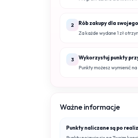
Rób zakupy dla swojego
2
Za każde wydane 1 zł otrzym
Wykorzystuj punkty prz
3
Punkty możesz wymienić na 
Ważne informacje
Punkty naliczane są po real
Punkty pojawią się na Twoim konc