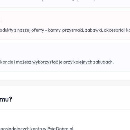
a
dukty z naszej oferty - karmy, przysmaki, zabawki, akcesoria i k
koncie i możesz wykorzystać je przy kolejnych zakupach.
amu?
 posiadających konto w PsieDobre.pl.