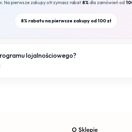
w. Na pierwsze zakupy otrzymasz rabat
8%
dla zamówień od
10
8% rabatu na pierwsze zakupy od 100 zł
programu lojalnościowego?
l
e
O Sklepie