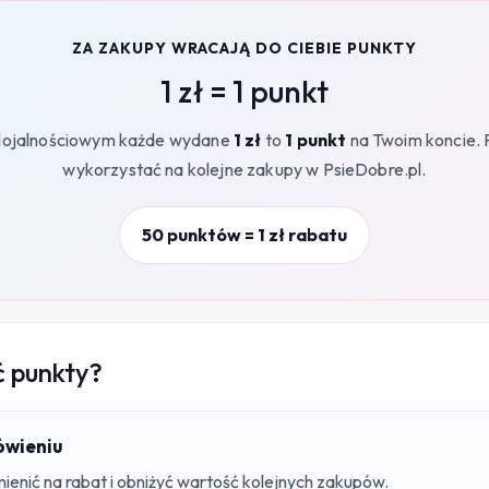
ZA ZAKUPY WRACAJĄ DO CIEBIE PUNKTY
1 zł = 1 punkt
lojalnościowym każde wydane
1 zł
to
1 punkt
na Twoim koncie. 
wykorzystać na kolejne zakupy w PsieDobre.pl.
50 punktów = 1 zł rabatu
ć punkty?
ówieniu
nić na rabat i obniżyć wartość kolejnych zakupów.