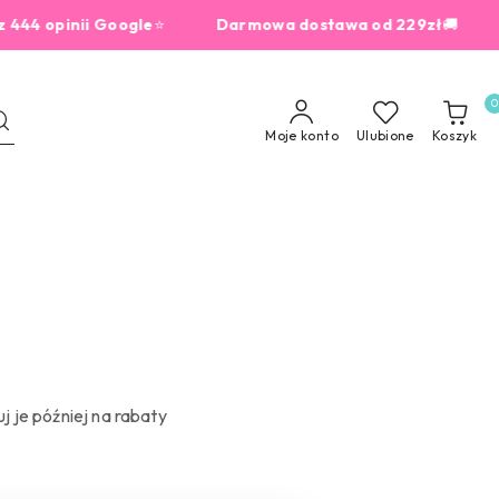
4 opinii Google
⭐
Darmowa dostawa od 229zł
🚚
dla
0
Moje konto
Ulubione
Koszyk
 je później na rabaty