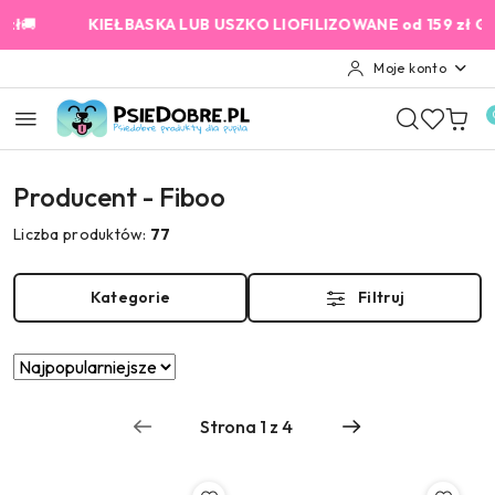
Przejdź do treści głównej
Przejdź do wyszukiwarki
Przejdź do moje konto
Przejdź do menu głównego
Przejdź do stopki

KIEŁBASKA LUB USZKO LIOFILIZOWANE od 159 zł GRATIS!
Moje konto
Producent - Fiboo
Liczba produktów:
77
Kategorie
Filtruj
Zastosowano
Sortuj
według
sortowanie:
Najpopularniejsze.