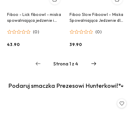
Fiboo - Lick fiboowl - miska
Fiboo Slow Fiboowl – Miska
spowalniająca jedzenie i
Spowalniająca Jedzenie dla
mata do lizania 2w1 -
Psa - butelkowa zieleń
(0)
(0)
fioletowa
43.90
39.90
Cena:
Cena:
Produkty
Podaruj smaczka Prezesowi Hunterkowi!🐾
Pomiń karuzelę produktów
o
statusie: