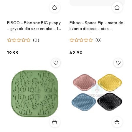
FIBOO - Fiboone BIG puppy
Fiboo - Space Fip - mata do
- gryzak dla szczeniaka - 14
lizania dla psa - pies
cm
astronauta
(0)
(0)
19.99
42.90
Cena:
Cena: