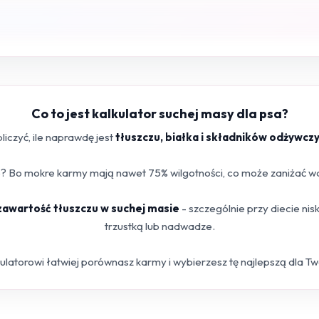
Co to jest kalkulator suchej masy dla psa?
iczyć, ile naprawdę jest
tłuszczu, białka i składników odżywcz
 Bo mokre karmy mają nawet 75% wilgotności, co może zaniżać war
 zawartość tłuszczu w suchej masie
- szczególnie przy diecie ni
trzustką lub nadwadze.
kulatorowi łatwiej porównasz karmy i wybierzesz tę najlepszą dla T