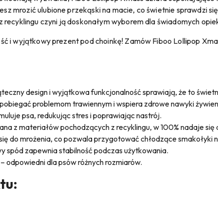
mrozić ulubione przekąski na macie, co świetnie sprawdzi się ni
z recyklingu czyni ją doskonałym wyborem dla świadomych opi
ć i wyjątkowy prezent pod choinkę! Zamów Fiboo Lollipop Xmas
teczny design i wyjątkowa funkcjonalność sprawiają, że to świet
obiegać problemom trawiennym i wspiera zdrowe nawyki żywien
muluje psa, redukując stres i poprawiając nastrój.
na z materiałów pochodzących z recyklingu, w 100% nadaje się
ię do mrożenia, co pozwala przygotować chłodzące smakołyki n
y spód zapewnia stabilność podczas użytkowania.
 – odpowiedni dla psów różnych rozmiarów.
tu: