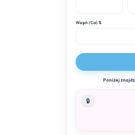
Wapń (Ca) %
Poniżej znajd
🔒