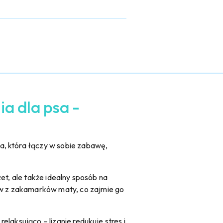
ia dla psa -
a, która łączy w sobie zabawę,
et, ale także idealny sposób na
w z zakamarków maty, co zajmie go
laksująco – lizanie redukuje stres i