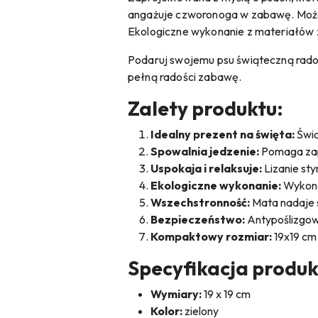
angażuje czworonoga w zabawę. Możesz 
Ekologiczne wykonanie z materiałów 
Podaruj swojemu psu świąteczną radoś
pełną radości zabawę.
Zalety produktu:
Idealny prezent na święta:
Świą
Spowalnia jedzenie:
Pomaga zap
Uspokaja i relaksuje:
Lizanie sty
Ekologiczne wykonanie:
Wykona
Wszechstronność:
Mata nadaje s
Bezpieczeństwo:
Antypoślizgow
Kompaktowy rozmiar:
19x19 cm
Specyfikacja produk
Wymiary:
19 x 19 cm
Kolor:
zielony