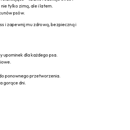
e tylko zimą, ale i latem.
ekunów psów.
s i zapewnij mu zdrową, bezpieczną i
ny upominek dla każdego psa.
iowe.
 do ponownego przetworzenia.
a gorące dni.