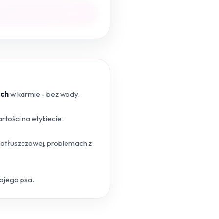
ych
w karmie - bez wody.
tości na etykiecie.
skotłuszczowej, problemach z
wojego psa.