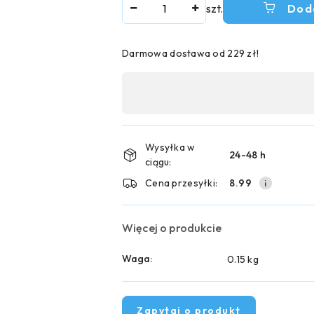
Ilość
szt.
Dod
Darmowa dostawa od 229 zł!
Dostępność
,
płatność
i
Wysyłka w
24-48 h
ciągu:
dostawa
Cena przesyłki:
8.99
Więcej o produkcie
Waga:
0.15 kg
Zapytaj o produkt