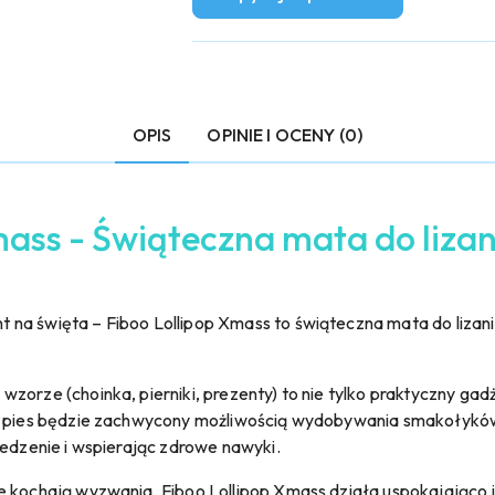
OPIS
OPINIE I OCENY (0)
mass - Świąteczna mata do lizan
na święta – Fiboo Lollipop Xmass to świąteczna mata do lizani
zorze (choinka, pierniki, prezenty) to nie tylko praktyczny gadż
ój pies będzie zachwycony możliwością wydobywania smakołykó
jedzenie i wspierając zdrowe nawyki.
 kochają wyzwania, Fiboo Lollipop Xmass działa uspokajająco i re