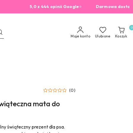
5,0 z 444 opinii Google
⭐
Darmowa dostawa od 2
0
Moje konto
Ulubione
Koszyk
(0)
 Świąteczna mata do
alny świąteczny prezent dla psa.