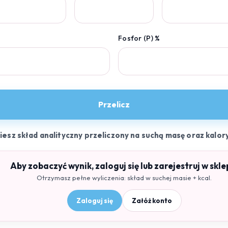
Fosfor (P) %
Przelicz
ziesz skład analityczny przeliczony na suchą masę oraz kalor
Aby zobaczyć wynik, zaloguj się lub zarejestruj w skle
Otrzymasz pełne wyliczenia: skład w suchej masie + kcal.
Zaloguj się
Załóż konto