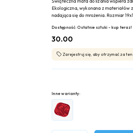
Świąteczna mata do lizania wspiera zd
Ekologiczna, wykonana z materiałów z 
nadająca się do mrożenia. Rozmiar 19x
Dostępność:
Ostatnie sztuki - kup teraz!
cena:
30.00
Zarejestruj się, aby otrzymać za te
Wariant
Inne warianty: