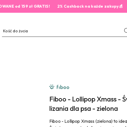
d 159 zł GRATIS!
2% Cashback na każde zakupy💰
NAZWA
PRODUCENTA:
FIBOO
Fiboo - Lollipop Xmass -
lizania dla psa - zielona
Fiboo - Lollipop Xmass (zielona) to ide