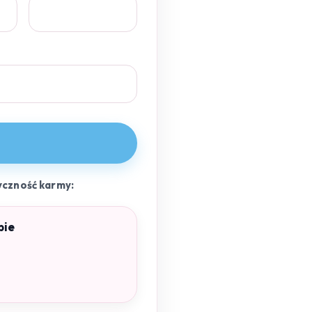
yczność karmy:
pie