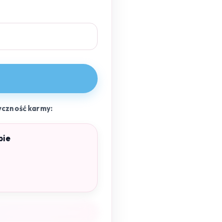
yczność karmy:
pie