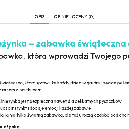
OPIS
OPINIE I OCENY (0)
eżynka – zabawka świąteczna 
abawka, która wprowadzi Twojego p
wiąteczna, która sprawi, że każdy dzień w grudniu będzie pełen
ię razem z opiekunem.
e śnieżynka jest bezpieczna nawet dla delikatnych pyszczków.
budza instynkt i dodaje emocji każdej zabawie.
ią ją nie tylko świetną zabawką, ale też uroczą ozdobą pod choi
nieżynkę: