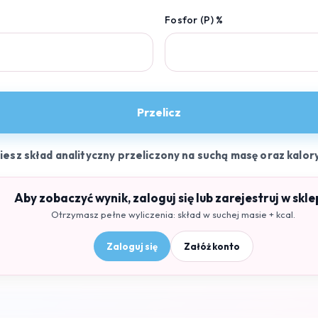
Fosfor (P) %
Przelicz
ziesz skład analityczny przeliczony na suchą masę oraz kalor
Aby zobaczyć wynik, zaloguj się lub zarejestruj w skle
Otrzymasz pełne wyliczenia: skład w suchej masie + kcal.
Zaloguj się
Załóż konto