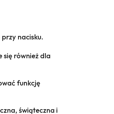
 przy nacisku.
e się również dla
hować funkcję
czna, świąteczna i