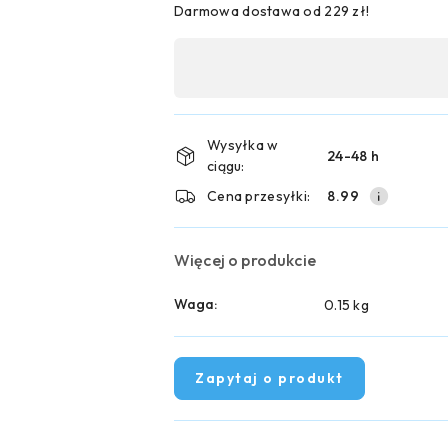
Darmowa dostawa od 229 zł!
Dostępność
,
płatność
i
Wysyłka w
24-48 h
ciągu:
dostawa
Cena przesyłki:
8.99
Więcej o produkcie
Waga:
0.15 kg
Zapytaj o produkt