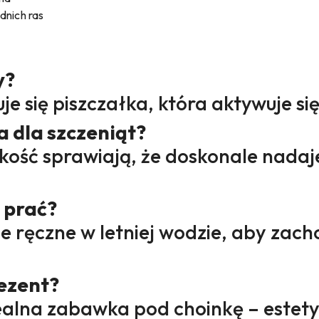
dnich ras
y?
je się piszczałka, która aktywuje się
a dla szczeniąt?
ekkość sprawiają, że doskonale nadaj
 prać?
ie ręczne w letniej wodzie, aby zac
rezent?
alna zabawka pod choinkę – estety