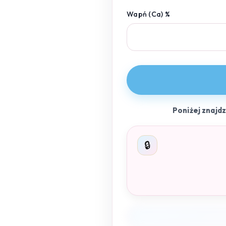
Wapń (Ca) %
Poniżej znajd
🔒