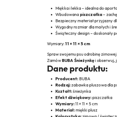
Miękka i lekka – idealna do aport
Wbudowana
piszczałka
– zachęc
Bezpieczny materiał przyjazny d
Wygodny rozmiar dla małych i śr
Świąteczny design – doskonały p
Wymiary:
11 × 11 × 5 cm
Spraw swojemu psu odrobinę zimowej 
Zamów
BUBA Śnieżynkę
i obserwuj, 
Dane produktu:
Producent:
BUBA
Rodzaj:
zabawka pluszowa dla p
Kształt:
śnieżynka
Efekt dźwiękowy:
piszczałka
Wymiary:
11 × 11 × 5 cm
Materiał:
miękki plusz
Kolorystyka:
zimowa / świątecz