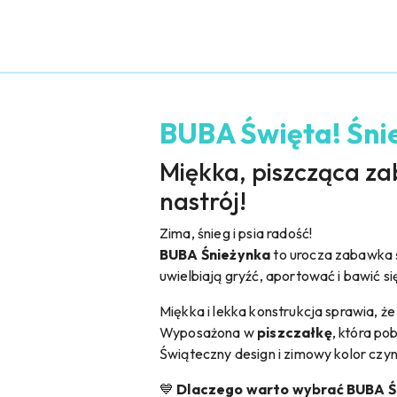
BUBA Święta! Śni
Miękka, piszcząca z
nastrój!
Zima, śnieg i psia radość!
BUBA Śnieżynka
to urocza zabawka ś
uwielbiają gryźć, aportować i bawić s
Miękka i lekka konstrukcja sprawia, ż
Wyposażona w
piszczałkę
, która po
Świąteczny design i zimowy kolor czyn
💙
Dlaczego warto wybrać BUBA Ś