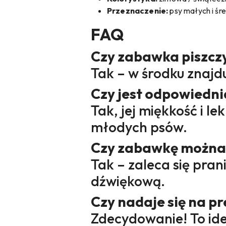
Przeznaczenie:
psy małych i śre
FAQ
Czy zabawka piszcz
Tak – w środku znajdu
Czy jest odpowiedni
Tak, jej miękkość i l
młodych psów.
Czy zabawkę można
Tak – zaleca się pran
dźwiękową.
Czy nadaje się na p
Zdecydowanie! To ide