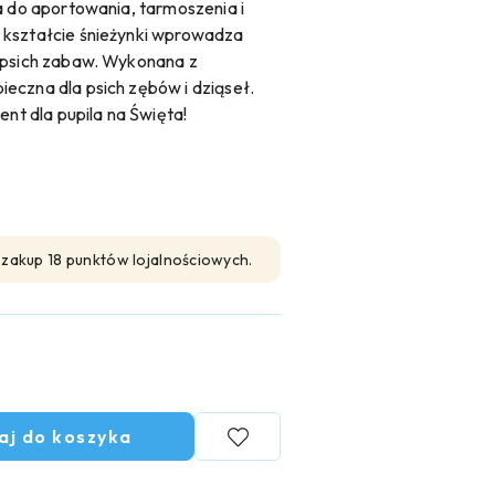
a do aportowania, tarmoszenia i
 kształcie śnieżynki wprowadza
h psich zabaw. Wykonana z
eczna dla psich zębów i dziąseł.
ent dla pupila na Święta!
n zakup 18 punktów lojalnościowych.
aj do koszyka