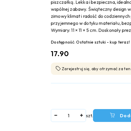
piszczałką. Lekka i bezpieczna, idealn
wspólnej zabawy. Świąteczny design w
zimowy klimat i radość do codziennyc
przyjemnego w dotyku materiału, bezpi
Wymiary: 11 × 11 × 5 cm. Doskonały prez
Dostępność:
Ostatnie sztuki - kup teraz!
cena:
17.90
Zarejestruj się, aby otrzymać za te
Ilość
szt.
Dod