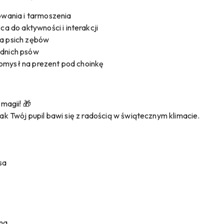
owania i tarmoszenia
a do aktywności i interakcji
la psich zębów
ednich psów
omysł na prezent pod choinkę
magii! 🎁
jak Twój pupil bawi się z radością w świątecznym klimacie.
sa
na