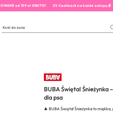
od 159 zł GRATIS!
2% Cashback na każde zakupy💰
NAZWA
PRODUCENTA:
BUBA
BUBA Święta! Śnieżynka 
dla psa
🎄 BUBA Święta! Śnieżynka to miękka,