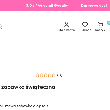
5,0 z 444 opinii Google
⭐
Darmowa dostawa od 2
0
Moje konto
Ulubione
Koszyk
(0)
– zabawka świąteczna
 pluszowa zabawka dla psa z