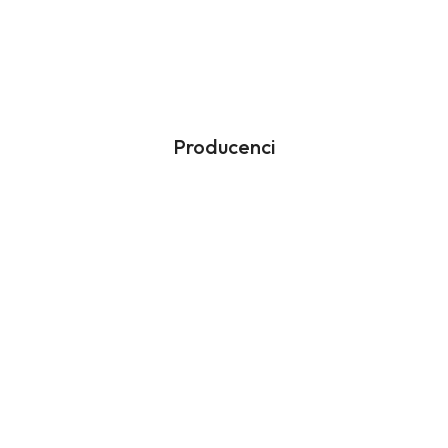
Producenci
Pomiń karuzelę producentów