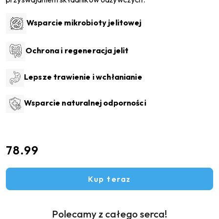
Wsparcie mikrobioty jelitowej
Ochrona i regeneracja jelit
Lepsze trawienie i wchłanianie
Wsparcie naturalnej odporności
78.99
Cena:
Kup teraz
Polecamy z całego serca!