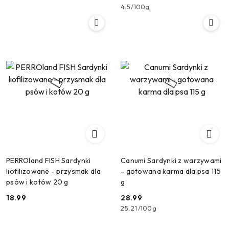
Cena:
Cena:
4.5
/
100g
PERROland FISH Sardynki
Canumi Sardynki z warzywami
liofilizowane - przysmak dla
- gotowana karma dla psa 115
psów i kotów 20 g
g
18.99
28.99
Cena:
Cena:
25.21
/
100g