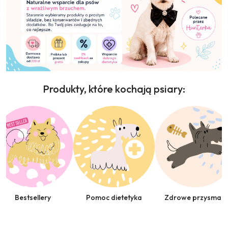
Produkty, które kochają psiary:
Pomiń wyróżnione elementy
Bestsellery
Pomoc dietetyka
Zdrowe przysmaki