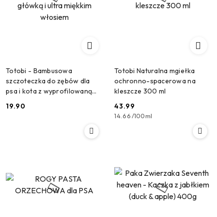
Totobi - Bambusowa
Totobi Naturalna mgiełka
szczoteczka do zębów dla
ochronno-spacerowa na
psa i kota z wyprofilowaną
kleszcze 300 ml
główką i ultra miękkim
19.90
43.99
Cena:
Cena:
włosiem
14.66
/
100ml