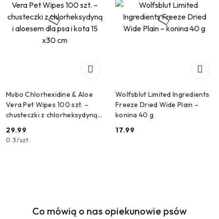
Mubo Chlorhexidine & Aloe
Wolfsblut Limited Ingredients
Vera Pet Wipes 100 szt. –
Freeze Dried Wide Plain –
chusteczki z chlorheksydyną i
konina 40 g
aloesem dla psa i kota 15 x30
29.99
17.99
Cena:
Cena:
cm
0.3
/
szt.
Co mówią o nas opiekunowie psów