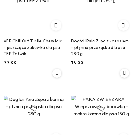
AFP Chill Out Turtle Chew Mix
Dogtail Psia Zupa z łososiem
- piszcząca zabawka dla psa
- płynna przekąska dla psa
TRP Żółwik
280 g
22.99
16.99
Cena:
Cena: