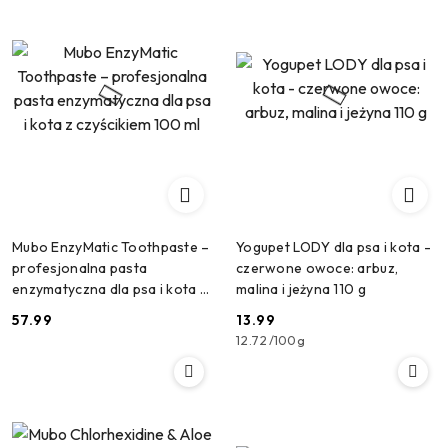
Mubo EnzyMatic Toothpaste –
Yogupet LODY dla psa i kota -
profesjonalna pasta
czerwone owoce: arbuz,
enzymatyczna dla psa i kota z
malina i jeżyna 110 g
czyścikiem 100 ml
57.99
13.99
Cena:
Cena:
12.72
/
100g