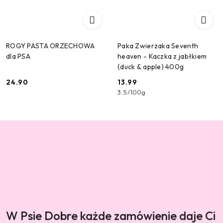
ROGY PASTA ORZECHOWA
Paka Zwierzaka Seventh
dla PSA
heaven - Kaczka z jabłkiem
(duck & apple) 400g
24.90
13.99
Cena:
Cena:
3.5
/
100g
Pomiń promowany produkt
W Psie Dobre każde zamówienie daje Ci