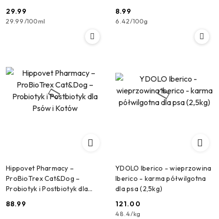
chłodzenia 100 ml
29.99
8.99
Cena:
Cena:
29.99
/
100ml
6.42
/
100g
Hippovet Pharmacy –
YDOLO Iberico - wieprzowina
ProBioTrex Cat&Dog –
Iberico - karma półwilgotna
Probiotyk i Postbiotyk dla
dla psa (2,5kg)
Psów i Kotów
88.99
121.00
Cena:
Cena:
48.4
/
kg