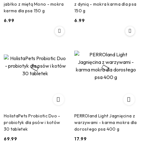
jabłko z miętą Mono - mokra
z dynią - mokra karma dla psa
karma dla psa 150 g
150 g
6.99
6.99
Cena:
Cena:
HolistaPets Probiotic Duo -
PERROland Light Jagnięcina z
probiotyk dla psów i kotów
warzywami - karma mokra dla
30 tabletek
dorosłego psa 400 g
69.99
17.99