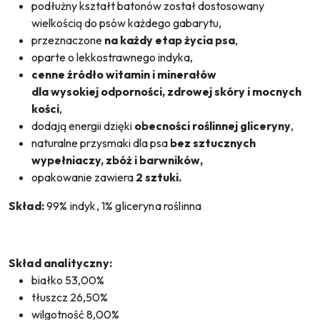
podłużny kształt batonów został dostosowany
wielkością do psów każdego gabarytu,
przeznaczone
na każdy etap życia psa
,
oparte o lekkostrawnego indyka,
cenne źródło witamin i minerałów
dla wysokiej odporności, zdrowej skóry i mocnych
kości
,
dodają energii dzięki
obecności roślinnej gliceryny
,
naturalne przysmaki dla psa
bez sztucznych
wypełniaczy, zbóż i barwników,
opakowanie zawiera
2 sztuki.
Skład:
99% indyk, 1% gliceryna roślinna
Skład analityczny:
białko 53,00%
tłuszcz 26,50%
wilgotność 8,00%