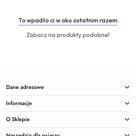
Produkty
To wpadło ci w oko ostatnim razem
Pomiń karuzelę produktów
o
Produkty
Zobacz na produkty podobne!
statusie:
o
statusie:
Dane adresowe
Informacje
O Sklepie
Narzędzia dla psiarzy