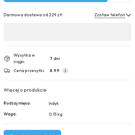
Darmowa dostawa od 229 zł!
Zostaw telefon
Dostępność
,
Wyślij
płatność
i
Wysyłka w
7 dni
dostawa
ciągu:
Cena przesyłki:
8.99
Więcej o produkcie
Rodzaj mięsa:
Indyk
Waga:
0.15 kg