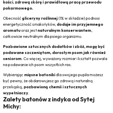
kości
,
zdrową skórę i prawidłową pracę przewodu
pokarmowego.
Obecność
gliceryny roślinnej
(1% w składzie)
podnosi
energetyczność smakołyków,
dodaje im przyjemnego
aromatu
oraz jest
naturalnym konserwantem
,
całkowicie neutralnym dla psiego organizmu.
Pozbawione sztucznych dodatków i zbóż, mogę być
podawane szczeniętom, dorosłym psom jak również
seniorom
. Co więcej, wyważony rozmiar i kształt pozwala
na podawanie ich psom wszystkich ras.
Wybierając
mięsne batoniki
dla swojego pupila możesz
być pewny, że obdarowujesz go zdrową i naturalną
przekąską,
pozbawioną chemii i sztucznych
wypełniaczy
.
Zalety batonów z indyka od Sytej
Michy: