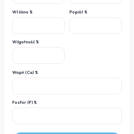
Włókno %
Popiół %
Wilgotność %
Wapń (Ca) %
Fosfor (P) %