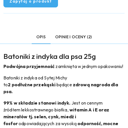
Zapytaj o produkt
OPIS
OPINIE I OCENY (2)
Batoniki z indyka dla psa 25g
Podwójna przyjemność
zamknięta w jednym opakowaniu!
Batoniki z indyka od Sytej Michy
to
2
podłużne przekąski
będące
zdrową nagroda dla
psa.
99% w składzie stanowi indyk.
Jest on cennym
źródłem lekkostrawnego białka,
witamin A i E oraz
minerałów tj. selen, cynk, miedź i
fosfor
odpowiadających za wysoką
odporność, mocne