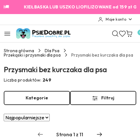
Przejdź do treści głównej
Przejdź do wyszukiwarki
Przejdź do moje konto
Przejdź do menu głównego
Przejdź do stopki

KIEŁBASKA LUB USZKO LIOFILIZOWANE od 159 zł GRATIS!
Moje konto
Strona główna
Dla Psa
Przekąski i przysmaki dla psa
Przysmaki bez kurczaka dla psa
Przysmaki bez kurczaka dla psa
Liczba produktów:
249
Kategorie
Filtruj
Zastosowano
Sortuj
według
sortowanie:
Najpopularniejsze.