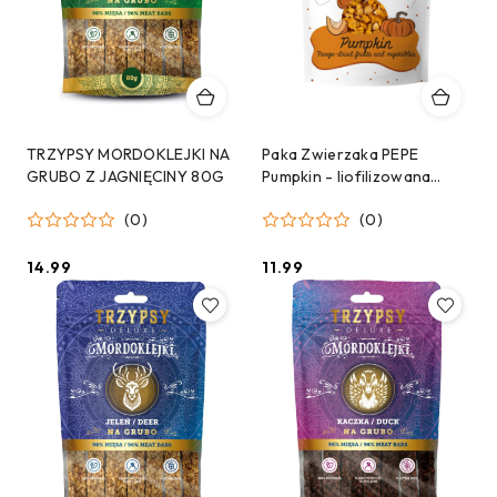
TRZYPSY MORDOKLEJKI NA
Paka Zwierzaka PEPE
GRUBO Z JAGNIĘCINY 80G
Pumpkin - liofilizowana
dynia dla psa - 20g
(0)
(0)
14.99
11.99
Cena:
Cena: