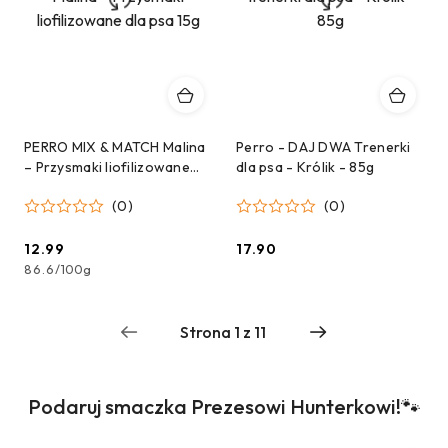
PERRO MIX & MATCH Malina
Perro - DAJ DWA Trenerki
– Przysmaki liofilizowane
dla psa - Królik - 85g
dla psa 15g
(0)
(0)
12.99
17.90
Cena:
Cena:
86.6
/
100g
Produkty
Podaruj smaczka Prezesowi Hunterkowi!🐾
Pomiń karuzelę produktów
o