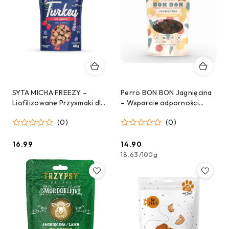
SYTA MICHA FREEZY –
Perro BON BON Jagnięcina
Liofilizowane Przysmaki dla
– Wsparcie odporności
Psa Indyk z Malinami i
Przysmaki dla psa z
(0)
(0)
Lawendą 40 g
dodatkiem funkcyjnym 80g
16.99
14.90
Cena:
Cena:
18.63
/
100g