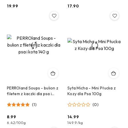
19.99
17.90
Cena:
Cena:
PERROland Soups - bulion z
Syta Micha - Mini Płucka z
filetem z kaczki dla psa i
Kozy dla Psa 100g
kota 140 g
(1)
(0)
8.99
14.99
Cena:
Cena:
6.42
/
100g
149.9
/
kg