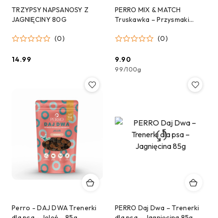
TRZYPSY NAPSANOSY Z
PERRO MIX & MATCH
JAGNIĘCINY 80G
Truskawka – Przysmaki
liofilizowane dla psa 10g
(0)
(0)
14.99
9.90
Cena:
Cena:
99
/
100g
Perro - DAJ DWA Trenerki
PERRO Daj Dwa – Trenerki
dla psa - Jeleń - 85g
dla psa – Jagnięcina 85g