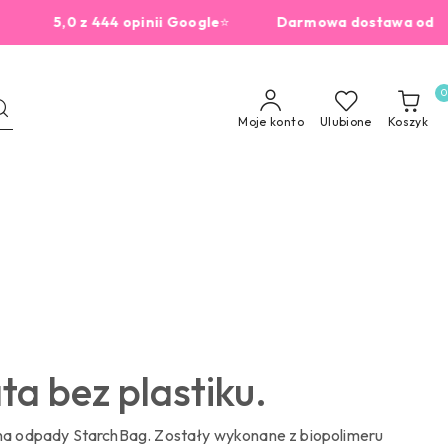
5,0 z 444 opinii Google
⭐
Darmowa dostawa od 229zł
0
Moje konto
Ulubione
Koszyk
ta bez plastiku.
na odpady StarchBag. Zostały wykonane z biopolimeru