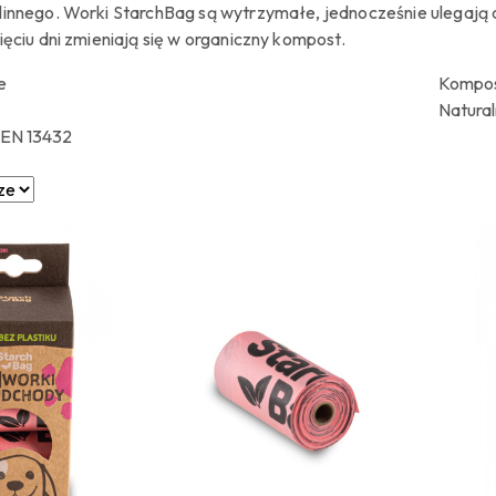
innego. Worki StarchBag są wytrzymałe, jednocześnie ulegają ca
ięciu dni zmieniają się w organiczny kompost.
e
Kompo
Natura
 EN 13432
e.