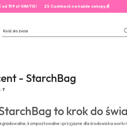
zł GRATIS!
2% Cashback na każde zakupy💰
ent - StarchBag
w:
7
StarchBag to krok do świa
egradowalne, kompostowalne i przyjazne dla środowiska worki 