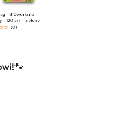
ZEKAMY NA DOSTAWĘ!
ag – BIOworki na
 – 120 szt. - zielone
(0)
owi!🐾