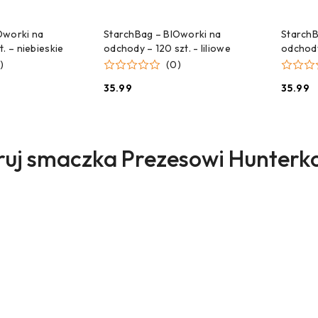
NA DOSTAWĘ!
CZEKAMY NA DOSTAWĘ!
C
Oworki na
StarchBag – BIOworki na
StarchB
. – niebieskie
odchody – 120 szt. - liliowe
odchody
)
(0)
35.99
35.99
Cena:
Cena:
ukty
uj smaczka Prezesowi Hunterk
sie: