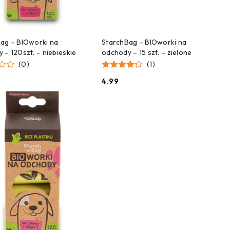
ZEKAMY NA DOSTAWĘ!
CZEKAMY NA DOSTAWĘ!
ag – BIOworki na
StarchBag – BIOworki na
 – 120szt. – niebieskie
odchody – 15 szt. – zielone
(0)
(1)
4.99
Cena: