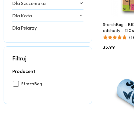
Dla Szczeniaka
Dla Kota
DODAJ
StarchBag – BI
Dla Psiarzy
odchody – 120s
(1)
35.99
Cena:
Filtruj
Producent
Producent:
StarchBag