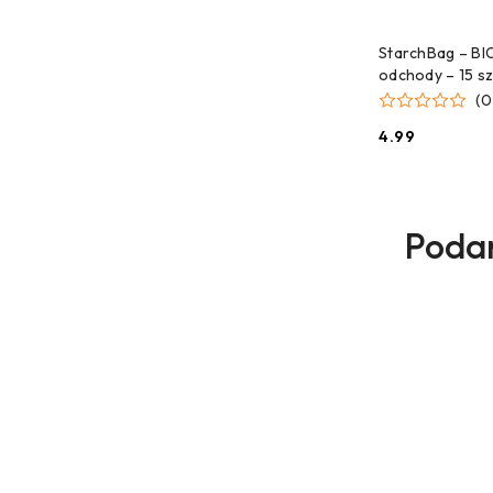
CZEKAMY 
StarchBag – BI
odchody – 15 szt
(0
4.99
Cena:
Prod
Podar
Pomiń karuzelę produktów
o
statu