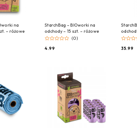
CZEKAMY NA DOSTAWĘ!
C
 DO KOSZYKA
Oworki na
StarchBag – BIOworki na
StarchB
zt. – różowe
odchody – 15 szt. – różowe
odchody
(0)
4.99
35.99
Cena:
Cena: