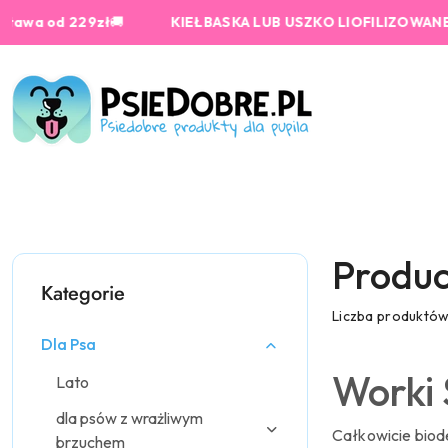
Przejdź do treści głównej
Przejdź do wyszukiwarki
Przejdź do moje konto
Przejdź do menu głównego
Przejdź do stopki
d 229zł
🚚
KIEŁBASKA LUB USZKO LIOFILIZOWANE od 159 
Produc
Kategorie
Liczba produktó
Dla Psa
Worki 
Lato
dla psów z wrażliwym
Całkowicie biod
brzuchem