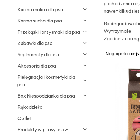
pochodzenia rośl
Karma mokra dla psa
nawet kilkudzies
Karma sucha dla psa
Biodegradowaln
Wytrzymałe
Przekąski i przysmaki dla psa
Zgodne z normą
Zabawki dla psa
Zastosowano
Sortuj
Suplementy dla psa
według
sortowanie:
Akcesoria dla psa
Najpopularniejsz
Pielęgnacja i kosmetyki dla
psa
Box Niespodzianka dla psa
Rękodzieło
Outlet
Produkty wg. rasy psów