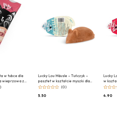
CZEKAMY NA DOSTAWĘ!
C
 DO KOSZYKA
ta w tubce dla
Lucky Lou Mäusle – Tuńczyk –
Lucky L
a wieprzowa z
pasztet w kształcie myszki dla
w kształ
kota i psa – 28g
28 g
)
(0)
5.50
4.90
Cena:
Cena: