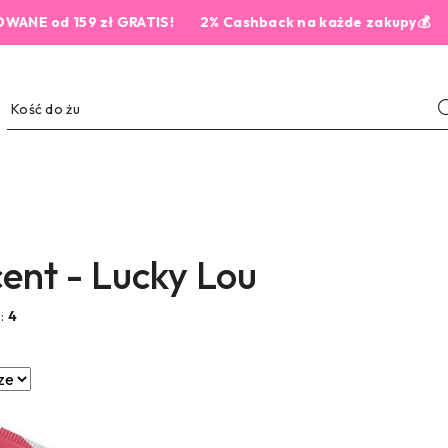
d 159 zł GRATIS!
2% Cashback na każde zakupy💰
ent - Lucky Lou
w:
4
e.