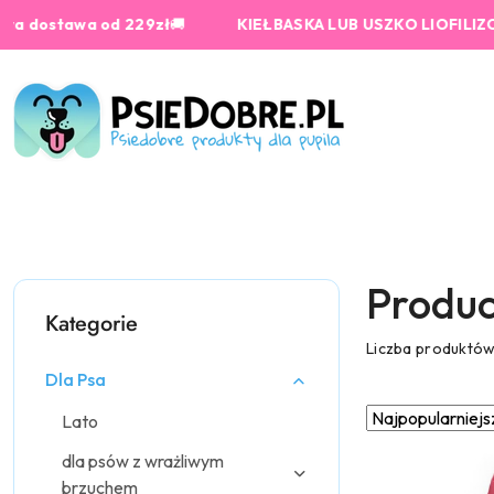
Przejdź do treści głównej
Przejdź do wyszukiwarki
Przejdź do moje konto
Przejdź do menu głównego
Przejdź do stopki
tawa od 229zł
🚚
KIEŁBASKA LUB USZKO LIOFILIZOWANE o
Produc
Kategorie
Liczba produktó
Dla Psa
Zastosowano
Sortuj
Lato
według
sortowanie:
dla psów z wrażliwym
Najpopularniejsz
brzuchem