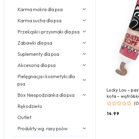
Karma mokra dla psa
Karma sucha dla psa
Przekąski i przysmaki dla psa
Zabawki dla psa
Suplementy dla psa
Akcesoria dla psa
Pielęgnacja i kosmetyki dla
psa
DODAJ
Lucky Lou – pas
Box Niespodzianka dla psa
kota – wątróbk
pietruszką 75 g
(0
Rękodzieło
14.99
Cena:
Outlet
Produkty wg. rasy psów