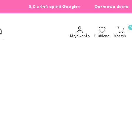
5,0 z 444 opinii Google
⭐
Darmowa dostawa od 22
0
Moje konto
Ulubione
Koszyk