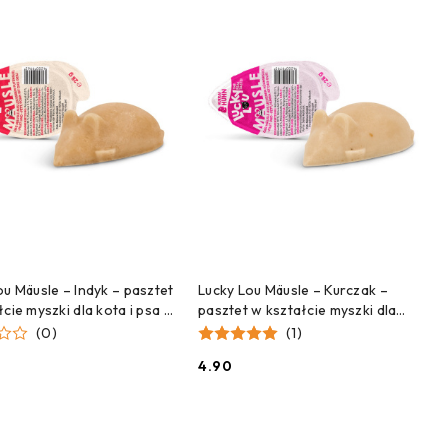
ZEKAMY NA DOSTAWĘ!
CZEKAMY NA DOSTAWĘ!
ou Mäusle – Indyk – pasztet
Lucky Lou Mäusle – Kurczak –
cie myszki dla kota i psa –
pasztet w kształcie myszki dla
kota i psa – 28 g
(0)
(1)
4.90
Cena: