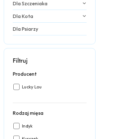
Dla Szczeniaka
Dla Kota
Dla Psiarzy
Filtruj
Producent
Producent:
Lucky Lou
Rodzaj mięsa
Rodzaj
Indyk
mięsa:
Rodzaj
Kurczak