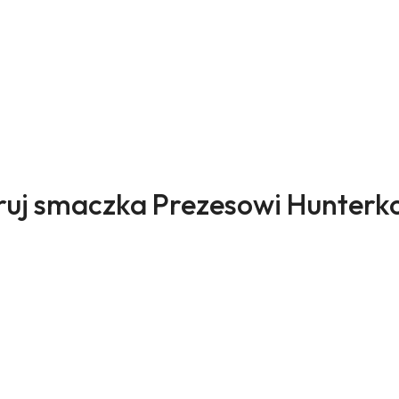
ukty
uj smaczka Prezesowi Hunterk
sie: