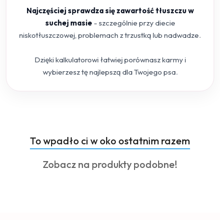
Najczęściej sprawdza się zawartość tłuszczu w
suchej masie
- szczególnie przy diecie
niskotłuszczowej, problemach z trzustką lub nadwadze.
Dzięki kalkulatorowi łatwiej porównasz karmy i
wybierzesz tę najlepszą dla Twojego psa.
Produkty
To wpadło ci w oko ostatnim razem
Pomiń karuzelę produktów
o
Produkty
Zobacz na produkty podobne!
statusie:
o
statusie: