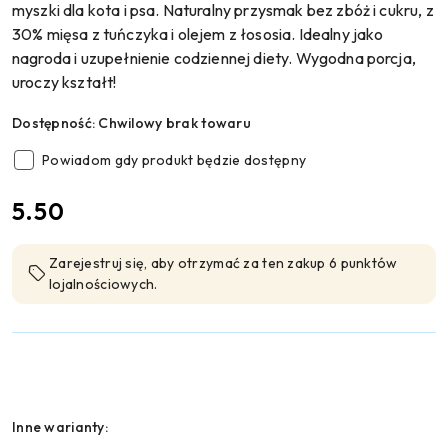
myszki dla kota i psa. Naturalny przysmak bez zbóż i cukru, z
30% mięsa z tuńczyka i olejem z łososia. Idealny jako
nagroda i uzupełnienie codziennej diety. Wygodna porcja,
uroczy kształt!
Dostępność:
Chwilowy brak towaru
Powiadom gdy produkt będzie dostępny
cena:
5.50
Zarejestruj się, aby otrzymać za ten zakup 6 punktów
lojalnościowych.
Wariant
Inne warianty: