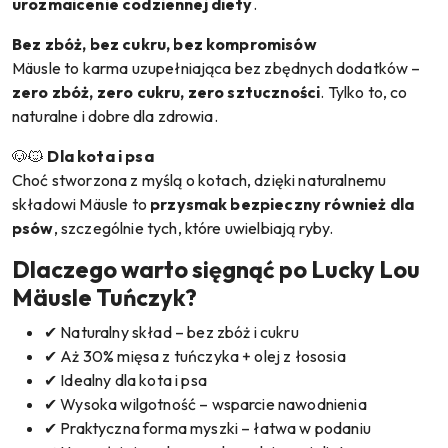
urozmaicenie codziennej diety
.
Bez zbóż, bez cukru, bez kompromisów
Mäusle to karma uzupełniająca bez zbędnych dodatków –
zero zbóż, zero cukru, zero sztuczności
. Tylko to, co
naturalne i dobre dla zdrowia.
🐶🐱
Dla kota i psa
Choć stworzona z myślą o kotach, dzięki naturalnemu
składowi Mäusle to
przysmak bezpieczny również dla
psów
, szczególnie tych, które uwielbiają ryby.
Dlaczego warto sięgnąć po Lucky Lou
Mäusle Tuńczyk?
✔ Naturalny skład – bez zbóż i cukru
✔ Aż 30% mięsa z tuńczyka + olej z łososia
✔ Idealny dla kota i psa
✔ Wysoka wilgotność – wsparcie nawodnienia
✔ Praktyczna forma myszki – łatwa w podaniu