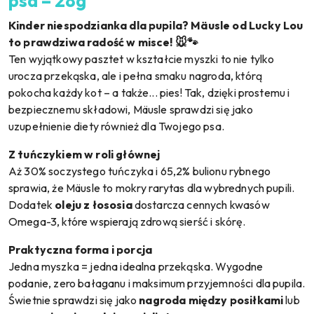
psa – 28g
Kinder niespodzianka dla pupila? Mäusle od Lucky Lou
to prawdziwa radość w misce! 🐭🐾
Ten wyjątkowy pasztet w kształcie myszki to nie tylko
urocza przekąska, ale i pełna smaku nagroda, którą
pokocha każdy kot – a także... pies! Tak, dzięki prostemu i
bezpiecznemu składowi, Mäusle sprawdzi się jako
uzupełnienie diety również dla Twojego psa.
Z tuńczykiem w roli głównej
Aż 30% soczystego tuńczyka i 65,2% bulionu rybnego
sprawia, że Mäusle to mokry rarytas dla wybrednych pupili.
Dodatek
oleju z łososia
dostarcza cennych kwasów
Omega-3, które wspierają zdrową sierść i skórę.
Praktyczna forma i porcja
Jedna myszka = jedna idealna przekąska. Wygodne
podanie, zero bałaganu i maksimum przyjemności dla pupila.
Świetnie sprawdzi się jako
nagroda między posiłkami
lub