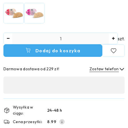
Ilość
szt.
Dodaj do koszyka
Darmowa dostawa od 229 zł!
Zostaw telefon
Dostępność
,
Wyślij
płatność
i
Wysyłka w
24-48 h
dostawa
ciągu:
Cena przesyłki:
8.99