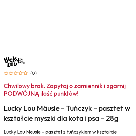
NAZWA
PRODUCENTA:
LUCKY
LOU
(0)
Chwilowy brak. Zapytaj o zamiennik i zgarnij
PODWÓJNĄ ilość punktów!
Lucky Lou Mäusle – Tuńczyk – pasztet w
kształcie myszki dla kota i psa – 28g
Lucky Lou Mäusle – pasztet z tuńczykiem w kształcie