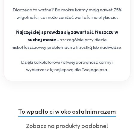
Dlaczego to ważne? Bo mokre karmy mają nawet 75%
wilgotności, co może zaniżać wartości na etykiecie.
Najczęściej sprawdza się zawartość tłuszczu w
suchej masie
- szczególnie przy diecie
niskotłuszczowej, problemach z trzustką lub nadwadze.
Dzięki kalkulatorowi łatwiej porównasz karmy i
wybierzesz tę najlepszą dla Twojego psa.
Produkty
To wpadło ci w oko ostatnim razem
Pomiń karuzelę produktów
o
Produkty
Zobacz na produkty podobne!
statusie:
o