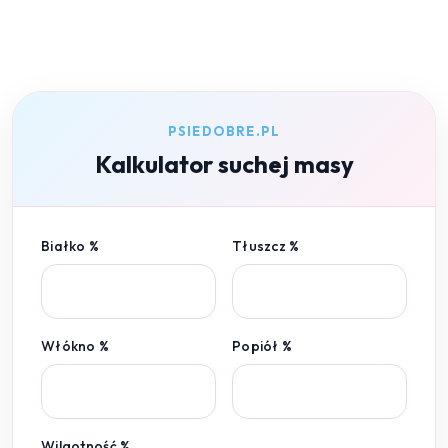
PSIEDOBRE.PL
Kalkulator suchej masy
Białko %
Tłuszcz %
Włókno %
Popiół %
Wilgotność %