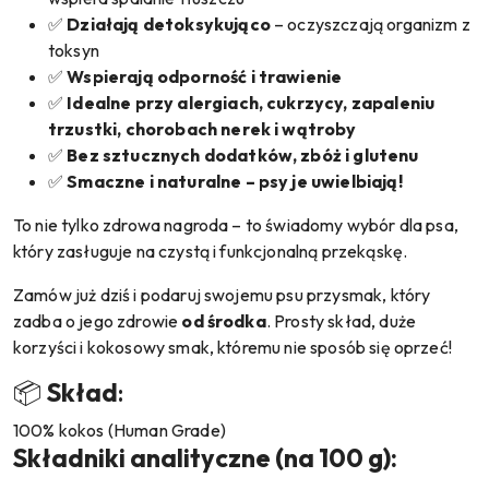
✅
Działają detoksykująco
– oczyszczają organizm z
toksyn
✅
Wspierają odporność i trawienie
✅
Idealne przy alergiach, cukrzycy, zapaleniu
trzustki, chorobach nerek i wątroby
✅
Bez sztucznych dodatków, zbóż i glutenu
✅
Smaczne i naturalne – psy je uwielbiają!
To nie tylko zdrowa nagroda – to świadomy wybór dla psa,
który zasługuje na czystą i funkcjonalną przekąskę.
Zamów już dziś i podaruj swojemu psu przysmak, który
zadba o jego zdrowie
od środka
. Prosty skład, duże
korzyści i kokosowy smak, któremu nie sposób się oprzeć!
📦
Skład
:
100% kokos (Human Grade)
Składniki analityczne (na 100 g):