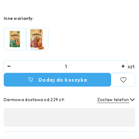
Wariant
Inne warianty:
Ilość
szt.
Dodaj do koszyka
Darmowa dostawa od 229 zł!
Zostaw telefon
Dostępność
,
Wyślij
płatność
i