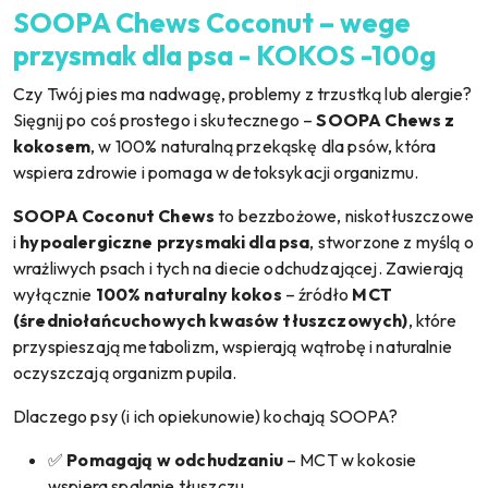
SOOPA Chews Coconut – wege
przysmak dla psa - KOKOS -100g
Czy Twój pies ma nadwagę, problemy z trzustką lub alergie?
Sięgnij po coś prostego i skutecznego –
SOOPA Chews z
kokosem
, w 100% naturalną przekąskę dla psów, która
wspiera zdrowie i pomaga w detoksykacji organizmu.
SOOPA Coconut Chews
to bezzbożowe, niskotłuszczowe
i
hypoalergiczne przysmaki dla psa
, stworzone z myślą o
wrażliwych psach i tych na diecie odchudzającej. Zawierają
wyłącznie
100% naturalny kokos
– źródło
MCT
(średniołańcuchowych kwasów tłuszczowych)
, które
przyspieszają metabolizm, wspierają wątrobę i naturalnie
oczyszczają organizm pupila.
Dlaczego psy (i ich opiekunowie) kochają SOOPA?
✅
Pomagają w odchudzaniu
– MCT w kokosie
wspiera spalanie tłuszczu