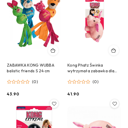
ZABAWKA KONG WUBBA
Kong Phatz Świnka
balistic friends S 24 cm
wytrzymała zabawka dla
psa S
(0)
(0)
43.90
41.90
Cena:
Cena: