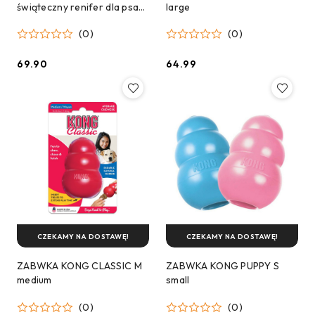
świąteczny renifer dla psa
large
19 cm
(0)
(0)
69.90
64.99
Cena:
Cena:
CZEKAMY NA DOSTAWĘ!
CZEKAMY NA DOSTAWĘ!
ZABWKA KONG CLASSIC M
ZABWKA KONG PUPPY S
medium
small
(0)
(0)