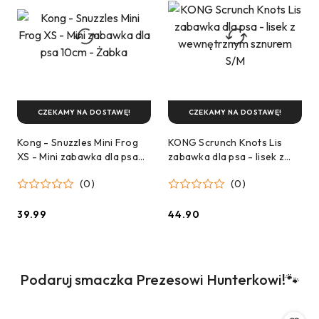
CZEKAMY NA DOSTAWĘ!
CZEKAMY NA DOSTAWĘ!
Kong - Snuzzles Mini Frog
KONG Scrunch Knots Lis
XS - Mini zabawka dla psa
zabawka dla psa - lisek z
10cm - Żabka
wewnętrznym sznurem S/M
(0)
(0)
39.99
44.90
Cena:
Cena:
Produkty
Podaruj smaczka Prezesowi Hunterkowi!🐾
Pomiń karuzelę produktów
o
statusie: