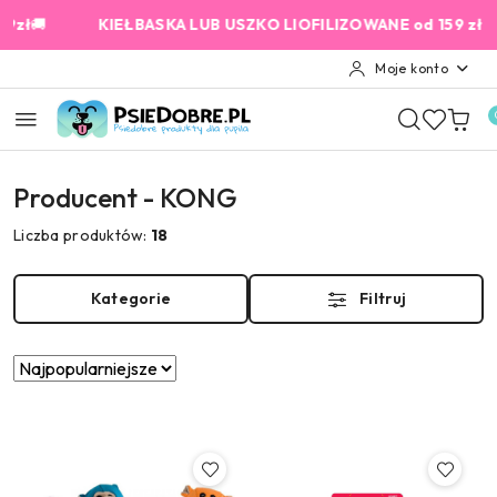
Przejdź do treści głównej
Przejdź do wyszukiwarki
Przejdź do moje konto
Przejdź do menu głównego
Przejdź do stopki
🚚
KIEŁBASKA LUB USZKO LIOFILIZOWANE od 159 zł GRATIS
Moje konto
Producent - KONG
Liczba produktów:
18
Kategorie
Filtruj
Zastosowano
Sortuj
według
sortowanie:
Najpopularniejsze.