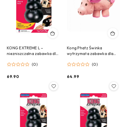
KONG EXTREME L –
Kong Phatz Świnka
niezniszczalna zabawka dla
wytrzymała zabawka dla
psa z mocną szczęką - 11 cm
psa M
(0)
(0)
69.90
64.99
Cena:
Cena: