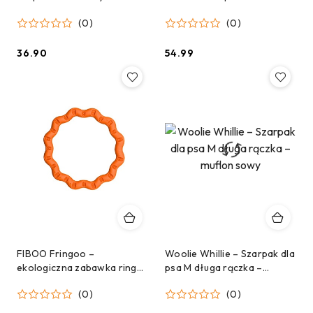
przeciągania
(0)
(0)
36.90
54.99
Cena:
Cena:
FIBOO Fringoo –
Woolie Whillie – Szarpak dla
ekologiczna zabawka ringo i
psa M długa rączka –
szarpak 2w1 dla psów –
muflon sowy
(0)
(0)
pomarańczowe (ø 18 cm)