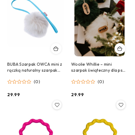
BUBA Szarpak OWCA mini z
Woolie Whillie – mini
rączką naturalny szarpak
szarpak świąteczny dla psa
dla kota lub małego psa z
– biały z kokardkami
(0)
(0)
futra owcy
29.99
29.99
Cena:
Cena: