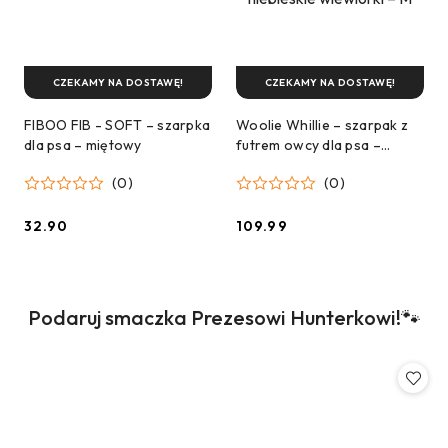
CZEKAMY NA DOSTAWĘ!
CZEKAMY NA DOSTAWĘ!
FIBOO FIB - SOFT – szarpka
Woolie Whillie – szarpak z
dla psa – miętowy
futrem owcy dla psa –
niebieskie wiewiórki – M
(0)
(0)
32.90
109.99
Cena:
Cena:
Produkty
Podaruj smaczka Prezesowi Hunterkowi!🐾
Pomiń karuzelę produktów
o
statusie: