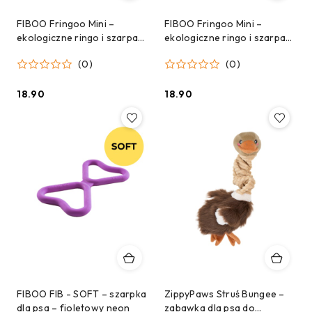
FIBOO Fringoo Mini –
FIBOO Fringoo Mini –
ekologiczne ringo i szarpak
ekologiczne ringo i szarpak
dla małego psa 2w1 -
dla małego psa 2w1 - żółte
(0)
(0)
pomarańczowe (ø 12 cm)
(ø 12 cm)
18.90
18.90
Cena:
Cena:
FIBOO FIB - SOFT – szarpka
ZippyPaws Struś Bungee –
dla psa – fioletowy neon
zabawka dla psa do