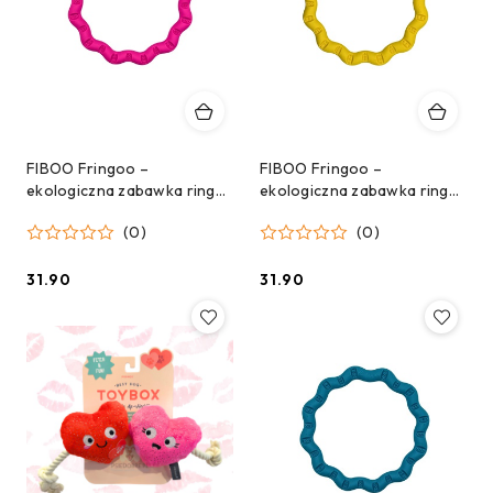
FIBOO Fringoo –
FIBOO Fringoo –
ekologiczna zabawka ringo i
ekologiczna zabawka ringo i
szarpak 2w1 dla psów –
szarpak 2w1 dla psów –
(0)
(0)
różowe (ø 18 cm)
żółte (ø 18 cm)
31.90
31.90
Cena:
Cena: