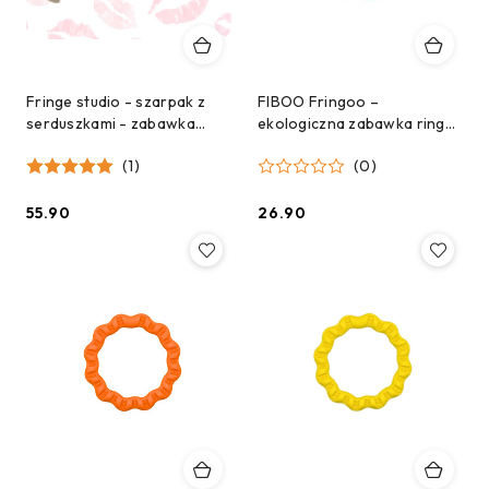
Fringe studio - szarpak z
FIBOO Fringoo –
serduszkami - zabawka
ekologiczna zabawka ringo i
walentynkowa dla psa
szarpak 2w1 dla psów –
(1)
(0)
niebieski (ø 18 cm)
55.90
26.90
Cena:
Cena: