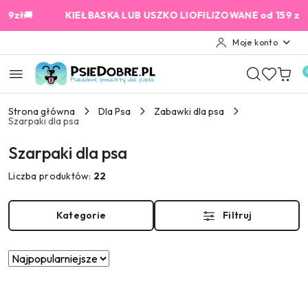
Przejdź do treści głównej
Przejdź do wyszukiwarki
Przejdź do moje konto
Przejdź do menu głównego
Przejdź do stopki
🚚
KIEŁBASKA LUB USZKO LIOFILIZOWANE od 159 zł GRATIS!
Moje konto
Strona główna
Dla Psa
Zabawki dla psa
Szarpaki dla psa
Szarpaki dla psa
Liczba produktów:
22
Kategorie
Filtruj
Zastosowano
Sortuj
według
sortowanie:
Najpopularniejsze.