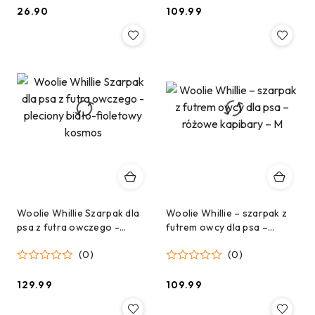
26.90
109.99
Cena:
Cena:
Woolie Whillie Szarpak dla
Woolie Whillie – szarpak z
psa z futra owczego -
futrem owcy dla psa –
pleciony biało-fioletowy
różowe kapibary – M
(0)
(0)
kosmos
129.99
109.99
Cena:
Cena: