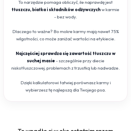
To narzędzie pomaga obliczyć, ile naprawdę jest
tłuszczu, białka i składników odżywczych
w karmie
- bez wody.
Dlaczego to ważne? Bo mokre karmy mają nawet 75%
wilgotności, co może zaniżać wartości na etykiecie.
Najczęściej sprawdza się zawartość tłuszczu w
suchej masie
- szczególnie przy diecie
niskotłuszczowej, problemach z trzustką lub nadwadze.
Dzięki kalkulatorowi łatwiej porównasz karmy i
wybierzesz tę najlepszą dla Twojego psa.
Produkty
To wpadło ci w oko ostatnim razem