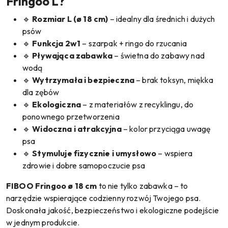
Fringoo L?
🔹
Rozmiar L (ø 18 cm)
– idealny dla średnich i dużych
psów
🔹
Funkcja 2w1
– szarpak + ringo do rzucania
🔹
Pływająca zabawka
– świetna do zabawy nad
wodą
🔹
Wytrzymała i bezpieczna
– brak toksyn, miękka
dla zębów
🔹
Ekologiczna
– z materiałów z recyklingu, do
ponownego przetworzenia
🔹
Widoczna i atrakcyjna
– kolor przyciąga uwagę
psa
🔹
Stymuluje fizycznie i umysłowo
– wspiera
zdrowie i dobre samopoczucie psa
FIBOO Fringoo ø 18 cm
to nie tylko zabawka – to
narzędzie wspierające codzienny rozwój Twojego psa.
Doskonała jakość, bezpieczeństwo i ekologiczne podejście
w jednym produkcie.