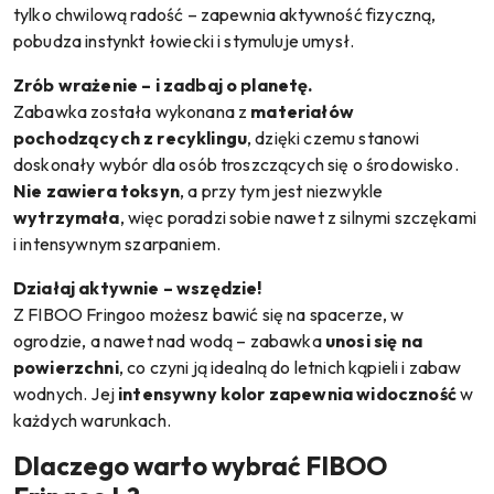
tylko chwilową radość – zapewnia aktywność fizyczną,
pobudza instynkt łowiecki i stymuluje umysł.
Zrób wrażenie – i zadbaj o planetę.
Zabawka została wykonana z
materiałów
pochodzących z recyklingu
, dzięki czemu stanowi
doskonały wybór dla osób troszczących się o środowisko.
Nie zawiera toksyn
, a przy tym jest niezwykle
wytrzymała
, więc poradzi sobie nawet z silnymi szczękami
i intensywnym szarpaniem.
Działaj aktywnie – wszędzie!
Z FIBOO Fringoo możesz bawić się na spacerze, w
ogrodzie, a nawet nad wodą – zabawka
unosi się na
powierzchni
, co czyni ją idealną do letnich kąpieli i zabaw
wodnych. Jej
intensywny kolor zapewnia widoczność
w
każdych warunkach.
Dlaczego warto wybrać FIBOO