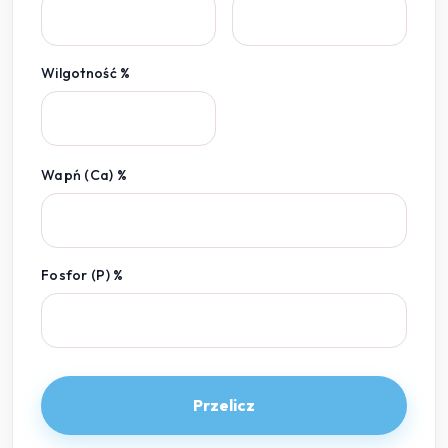
Wilgotność %
Wapń (Ca) %
Fosfor (P) %
Przelicz