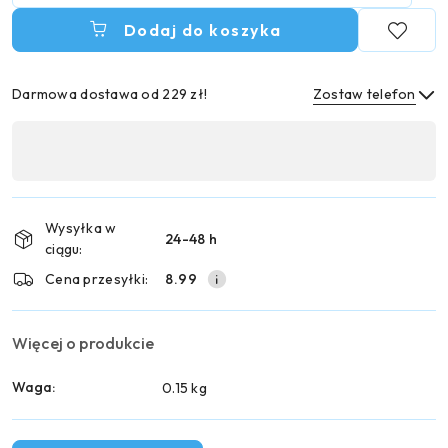
Dodaj do koszyka
Darmowa dostawa od 229 zł!
Zostaw telefon
Dostępność
,
Wyślij
płatność
i
Wysyłka w
24-48 h
dostawa
ciągu:
Cena przesyłki:
8.99
Więcej o produkcie
Waga:
0.15 kg