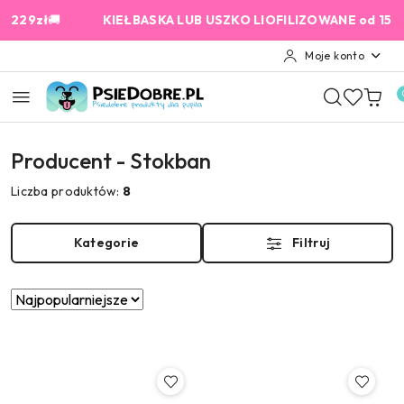
Przejdź do treści głównej
Przejdź do wyszukiwarki
Przejdź do moje konto
Przejdź do menu głównego
Przejdź do stopki
29zł
🚚
KIEŁBASKA LUB USZKO LIOFILIZOWANE od 159 zł 
Moje konto
Producent - Stokban
Liczba produktów:
8
Kategorie
Filtruj
Zastosowano
Sortuj
według
sortowanie:
Najpopularniejsze.