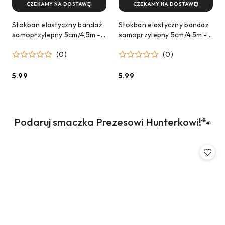
CZEKAMY NA DOSTAWĘ!
CZEKAMY NA DOSTAWĘ!
Stokban elastyczny bandaż
Stokban elastyczny bandaż
samoprzylepny 5cm/4,5m -
samoprzylepny 5cm/4,5m -
Różowe serduszka
czarny
(0)
(0)
5.99
5.99
Cena:
Cena:
Produkty
Podaruj smaczka Prezesowi Hunterkowi!🐾
Pomiń karuzelę produktów
o
statusie: