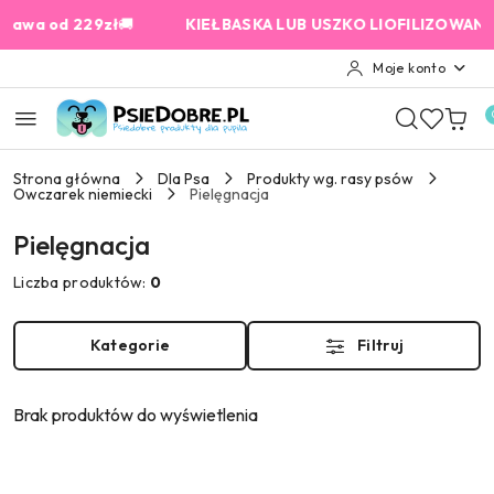
Przejdź do treści głównej
Przejdź do wyszukiwarki
Przejdź do moje konto
Przejdź do menu głównego
Przejdź do stopki
a od 229zł
🚚
KIEŁBASKA LUB USZKO LIOFILIZOWANE od 1
Moje konto
Strona główna
Dla Psa
Produkty wg. rasy psów
Owczarek niemiecki
Pielęgnacja
Pielęgnacja
Liczba produktów:
0
Kategorie
Filtruj
Brak produktów do wyświetlenia