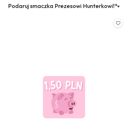
Produkty
Podaruj smaczka Prezesowi Hunterkowi!🐾
Pomiń karuzelę produktów
o
statusie: