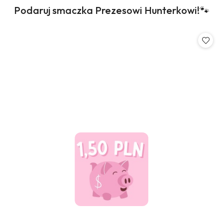
Produkty
Podaruj smaczka Prezesowi Hunterkowi!🐾
Pomiń karuzelę produktów
o
statusie: