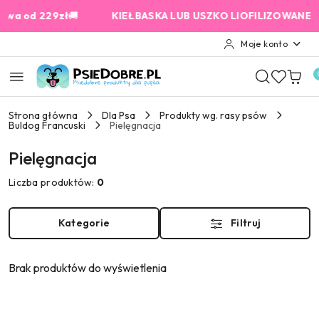
Przejdź do treści głównej
Przejdź do wyszukiwarki
Przejdź do moje konto
Przejdź do menu głównego
Przejdź do stopki
od 229zł
🚚
KIEŁBASKA LUB USZKO LIOFILIZOWANE od 159
Moje konto
Strona główna
Dla Psa
Produkty wg. rasy psów
Buldog Francuski
Pielęgnacja
Pielęgnacja
Liczba produktów:
0
Kategorie
Filtruj
Brak produktów do wyświetlenia