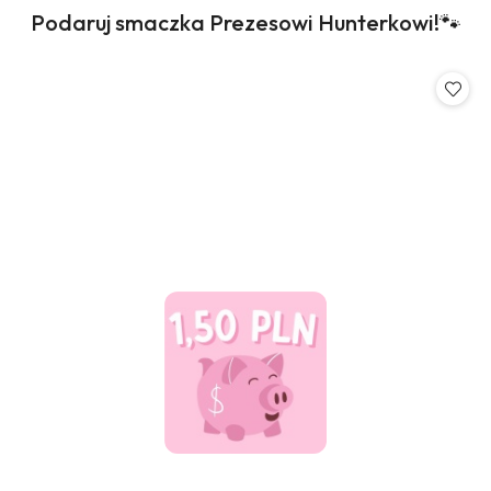
Produkty
Podaruj smaczka Prezesowi Hunterkowi!🐾
Pomiń karuzelę produktów
o
statusie: