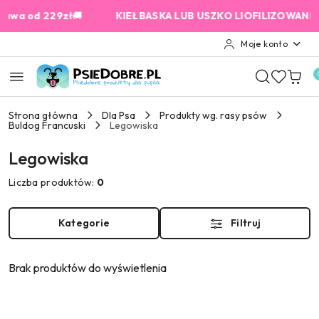
Przejdź do treści głównej
Przejdź do wyszukiwarki
Przejdź do moje konto
Przejdź do menu głównego
Przejdź do stopki
 od 229zł
🚚
KIEŁBASKA LUB USZKO LIOFILIZOWANE od 15
Moje konto
Strona główna
Dla Psa
Produkty wg. rasy psów
Buldog Francuski
Legowiska
Legowiska
Liczba produktów:
0
Kategorie
Filtruj
Brak produktów do wyświetlenia