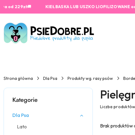
Przejdź do treści głównej
Przejdź do wyszukiwarki
Przejdź do moje konto
Przejdź do menu głównego
Przejdź do stopki
229zł
🚚
KIEŁBASKA LUB USZKO LIOFILIZOWANE od 159 zł
Strona główna
Dla Psa
Produkty wg. rasy psów
Borde
Pielęg
Kategorie
Liczba produktó
Dla Psa
Brak produktów 
Lato