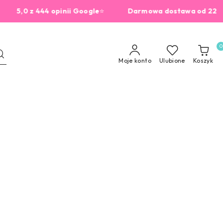
0 z 444 opinii Google
⭐
Darmowa dostawa od 229zł

0
Moje konto
Ulubione
Koszyk