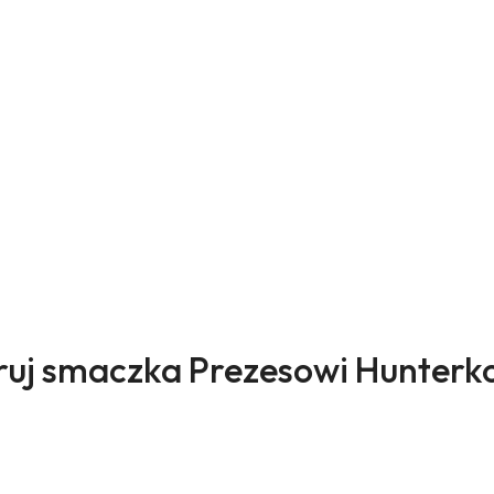
ukty
uj smaczka Prezesowi Hunterk
sie: