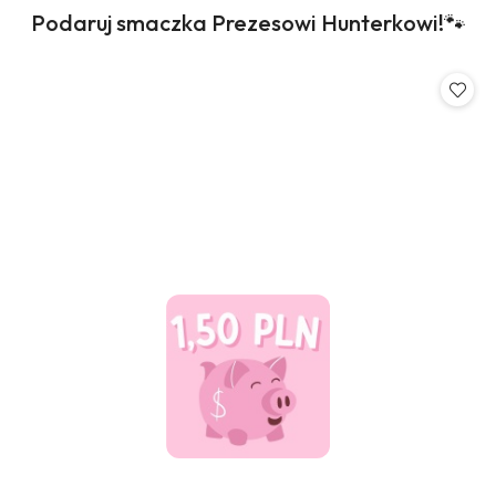
Produkty
Podaruj smaczka Prezesowi Hunterkowi!🐾
Pomiń karuzelę produktów
o
statusie: