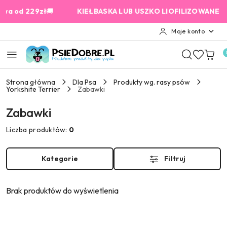
Przejdź do treści głównej
Przejdź do wyszukiwarki
Przejdź do moje konto
Przejdź do menu głównego
Przejdź do stopki
od 229zł
🚚
KIEŁBASKA LUB USZKO LIOFILIZOWANE od 159
Moje konto
Strona główna
Dla Psa
Produkty wg. rasy psów
Yorkshite Terrier
Zabawki
Zabawki
Liczba produktów:
0
Kategorie
Filtruj
Brak produktów do wyświetlenia