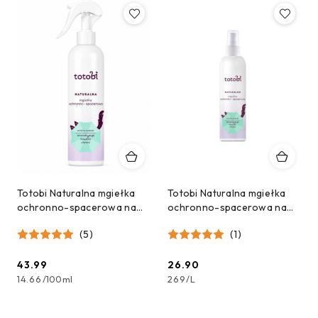
Totobi Naturalna mgiełka
Totobi Naturalna mgiełka
ochronno-spacerowa na
ochronno-spacerowa na
kleszcze 300 ml
kleszcze MINI 100 ml
(5)
(1)
43.99
26.90
Cena:
Cena:
14.66
/
100ml
269
/
L