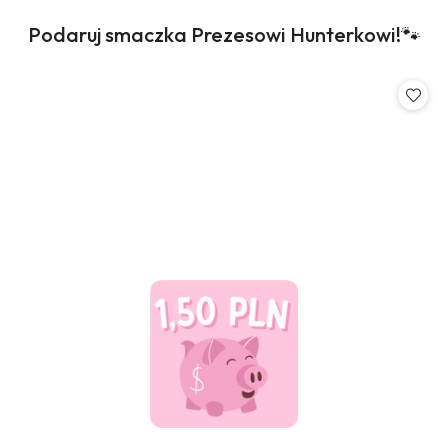
Produkty
Podaruj smaczka Prezesowi Hunterkowi!🐾
Pomiń karuzelę produktów
o
statusie: