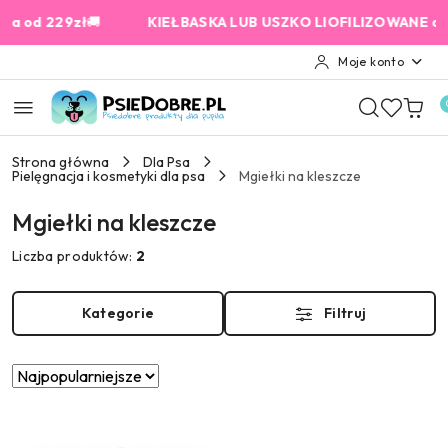
Przejdź do treści głównej
Przejdź do wyszukiwarki
Przejdź do moje konto
Przejdź do menu głównego
Przejdź do stopki
d 229zł
🚚
KIEŁBASKA LUB USZKO LIOFILIZOWANE od 159 
Moje konto
Strona główna
Dla Psa
Pielęgnacja i kosmetyki dla psa
Mgiełki na kleszcze
Mgiełki na kleszcze
Liczba produktów:
2
Kategorie
Filtruj
Zastosowano
Sortuj
według
sortowanie:
Najpopularniejsze.