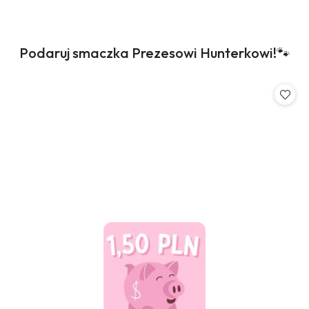
Produkty
Podaruj smaczka Prezesowi Hunterkowi!🐾
Pomiń karuzelę produktów
o
statusie: