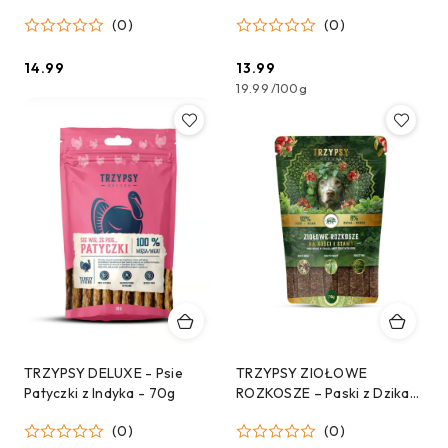
(0)
(0)
14.99
13.99
Cena:
Cena:
19.99
/
100g
TRZYPSY DELUXE - Psie
TRZYPSY ZIOŁOWE
Patyczki z Indyka - 70g
ROZKOSZE – Paski z Dzika
na kości i stawy 70 g
(0)
(0)