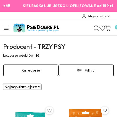
Przejdź do treści głównej
Przejdź do wyszukiwarki
Przejdź do moje konto
Przejdź do menu głównego
Przejdź do stopki
🚚
KIEŁBASKA LUB USZKO LIOFILIZOWANE od 159 zł GRATIS!
Moje konto
Producent - TRZY PSY
Liczba produktów:
16
Kategorie
Filtruj
Zastosowano
Sortuj
według
sortowanie:
Najpopularniejsze.