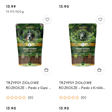
13.99
13.90
Cena:
Cena:
19.99
/
100g
TRZYPSY ZIOŁOWE
TRZYPSY ZIOŁOWE
ROZKOSZE – Paski z Gęsi na
ROZKOSZE – Paski z Królika
higienę jamy ustnej 70 g
na układ trawienny 70 g
(0)
(0)
13.90
13.90
Cena:
Cena: