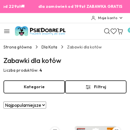
Przejdź do treści głównej
Przejdź do wyszukiwarki
Przejdź do moje konto
Przejdź do menu głównego
Przejdź do stopki
229zł
🚚
dla zamówień od 199zł ZABAWKA GRATIS
2% Ca
Moje konto
Strona główna
Dla Kota
Zabawki dla kotów
Zabawki dla kotów
Liczba produktów:
4
Kategorie
Filtruj
Zastosowano
Sortuj
według
sortowanie:
Najpopularniejsze.