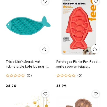
Trixie Lick’n'Snack Mat -
Petstages Fishie Fun Feed -
lickmata dla kota lub psa -
mata spowalniająca
rybka
jedzenie dla kotów i psów
(0)
(0)
26.90
33.99
Cena:
Cena: