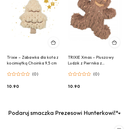
Trixie – Zabawka dla kota z
TRIXIE Xmas – Pluszowy
kocimiętką Choinka 9,5 cm
Ludzik z Piernika z
kocimiętką dla kota – 10,5
(0)
(0)
cm
10.90
10.90
Cena:
Cena:
Produkty
Podaruj smaczka Prezesowi Hunterkowi!🐾
Pomiń karuzelę produktów
o
statusie: