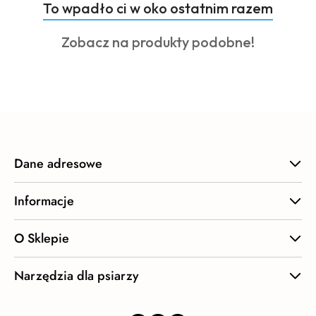
Produkty
To wpadło ci w oko ostatnim razem
Pomiń karuzelę produktów
o
Produkty
Zobacz na produkty podobne!
statusie:
o
statusie:
Dane adresowe
Informacje
O Sklepie
Narzędzia dla psiarzy