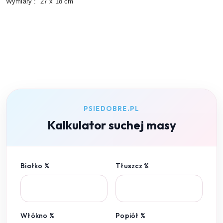
Wymiary :
27 x 18 cm
PSIEDOBRE.PL
Kalkulator suchej masy
Białko %
Tłuszcz %
Włókno %
Popiół %