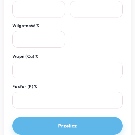
Wilgotność %
Wapń (Ca) %
Fosfor (P) %
Przelicz