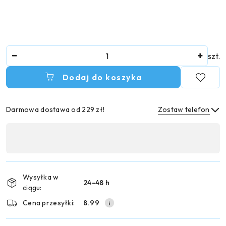
Ilość
szt.
Dodaj do koszyka
Darmowa dostawa od 229 zł!
Zostaw telefon
Dostępność
,
Wyślij
płatność
i
Wysyłka w
24-48 h
dostawa
ciągu:
Cena przesyłki:
8.99