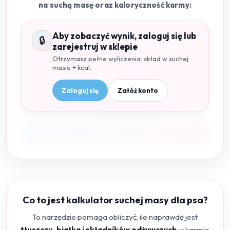
na suchą masę oraz kaloryczność karmy:
Aby zobaczyć wynik, zaloguj się lub
🔒
zarejestruj w sklepie
Otrzymasz pełne wyliczenia: skład w suchej
masie + kcal.
Zaloguj się
Załóż konto
Co to jest kalkulator suchej masy dla psa?
To narzędzie pomaga obliczyć, ile naprawdę jest
tłuszczu, białka i składników odżywczych
w karmie