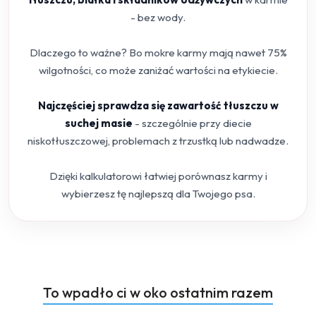
- bez wody.
Dlaczego to ważne? Bo mokre karmy mają nawet 75%
wilgotności, co może zaniżać wartości na etykiecie.
Najczęściej sprawdza się zawartość tłuszczu w
suchej masie
- szczególnie przy diecie
niskotłuszczowej, problemach z trzustką lub nadwadze.
Dzięki kalkulatorowi łatwiej porównasz karmy i
wybierzesz tę najlepszą dla Twojego psa.
Produkty
To wpadło ci w oko ostatnim razem
Pomiń karuzelę produktów
o