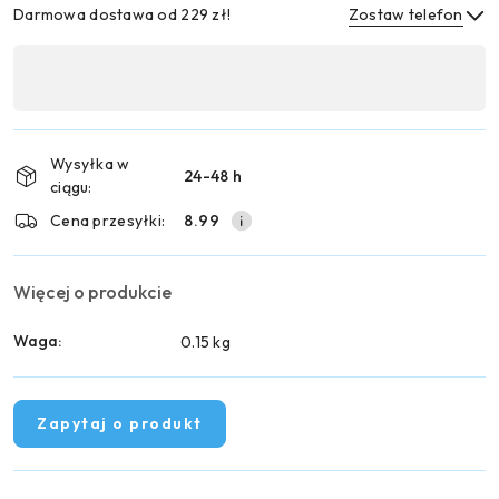
Darmowa dostawa od 229 zł!
Zostaw telefon
Dostępność
,
Wyślij
płatność
i
Wysyłka w
24-48 h
dostawa
ciągu:
Cena przesyłki:
8.99
Więcej o produkcie
Waga:
0.15 kg
Zapytaj o produkt