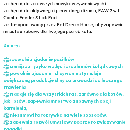
zachęcać do zdrowszych nawyków żywieniowych i
zachęcać do aktywnego i pierwotnego lizania, PAW 2 w 1
Combo Feeder & Lick Pad
został opracowany przez Pet Dream House, aby zapewnić
mnóstwo zabawy dla Twojego psa lub kota.
Zalety:
spowalnia zjadanie posiłków
zmniijsza ryzyko wzdęc i problemów żołądkowych
powolnie zjadanie i zlizywanie stymuluje
zwiększoną produkcje śliny co prowadzi do lepszego
trawienia
Nadaje się dla wszystkich ras, zarówno dla kotów,
jak i psów, zapewnia mnóstwo zabawnych opcji
karmienia,
niesamowita rozrywka na wiele sposobów.
zapewnia rozwój umysłowy poprze rozwiązywanie
zagadki.