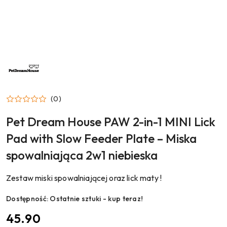
NAZWA
PRODUCENTA:
PET
DREAM
HOUSE
(0)
Pet Dream House PAW 2-in-1 MINI Lick
Pad with Slow Feeder Plate – Miska
spowalniająca 2w1 niebieska
Zestaw miski spowalniającej oraz lick maty !
Dostępność:
Ostatnie sztuki - kup teraz!
cena:
45.90