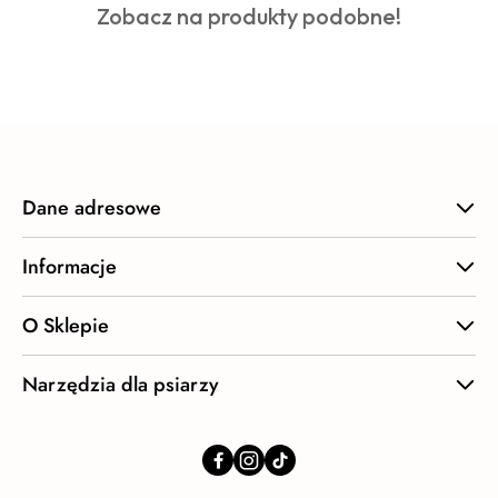
Produkty
Zobacz na produkty podobne!
statusie:
o
statusie:
Dane adresowe
Informacje
O Sklepie
Narzędzia dla psiarzy