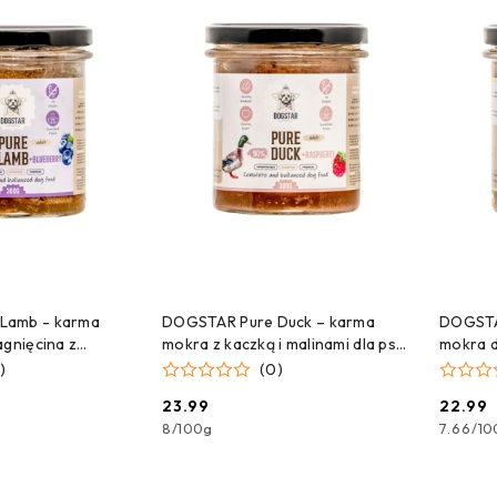
 DO KOSZYKA
DODAJ DO KOSZYKA
Lamb - karma
DOGSTAR Pure Duck – karma
DOGSTA
agnięcina z
mokra z kaczką i malinami dla psa
mokra d
00g
– 300 g
300g
)
(0)
23.99
22.99
Cena:
Cena:
8
/
100g
7.66
/
10