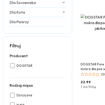
Dla Szczeniaka
Dla Kota
Dla Psiarzy
Filtruj
Producent
DODAJ
DOGSTAR Pure 
Producent:
DOGSTAR
mokra dla psa 
jabłkiem 300 g
(0
22.99
Cena:
Rodzaj mięsa
7.66
/
100g
Rodzaj
Dziczyzna
mięsa:
Rodzaj
Indyk