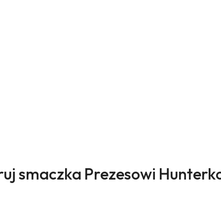
ukty
uj smaczka Prezesowi Hunterk
sie: