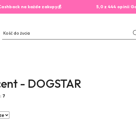
k na każde zakupy💰
5,0 z 444 opinii Google
cent - DOGSTAR
w:
7
e.