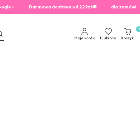
⭐
Darmowa dostawa od 229zł
🚚
dla zamówień od 19
0
Moje konto
Ulubione
Koszyk