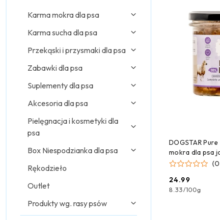
Karma mokra dla psa
Karma sucha dla psa
Przekąski i przysmaki dla psa
Zabawki dla psa
Suplementy dla psa
Akcesoria dla psa
Pielęgnacja i kosmetyki dla
psa
DODAJ
DOGSTAR Pure 
Box Niespodzianka dla psa
mokra dla psa j
borówkami - 3
(0
Rękodzieło
24.99
Cena:
Outlet
8.33
/
100g
Produkty wg. rasy psów