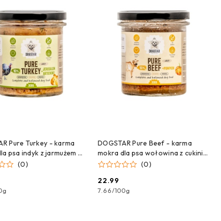
DODAJ DO KOSZYKA
DODAJ DO KOSZYKA
R Pure Turkey - karma
DOGSTAR Pure Beef - karma
la psa indyk z jarmużem -
mokra dla psa wołowina z cukinią
- 300g
(0)
(0)
22.99
Cena:
0g
7.66
/
100g