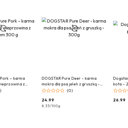
CZEKAMY NA DOSTAWĘ!
C
 DO KOSZYKA
Pork – karma
DOGSTAR Pure Deer - karma
Dogstar 
wieprzowina z
mokra dla psa jeleń z gruszką -
kota – 
300g
)
(0)
24.99
26.99
Cena:
Cena:
8.33
/
100g