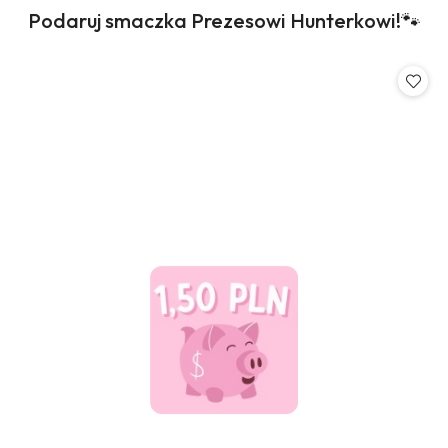
Produkty
Podaruj smaczka Prezesowi Hunterkowi!🐾
Pomiń karuzelę produktów
o
statusie: