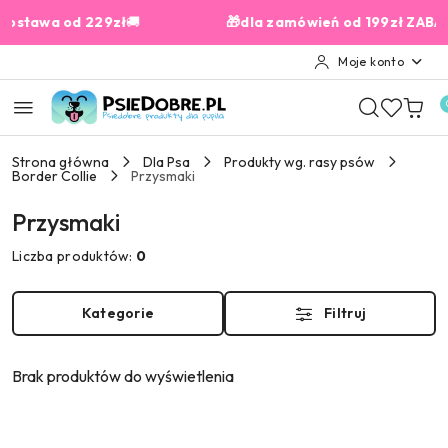
Przejdź do treści głównej
Przejdź do wyszukiwarki
Przejdź do moje konto
Przejdź do menu głównego
Przejdź do stopki
awa od 229zł
🚚
🎁dla zamówień od 199zł ZABAWKA 
Moje konto
Strona główna
Dla Psa
Produkty wg. rasy psów
Border Collie
Przysmaki
Przysmaki
Liczba produktów:
0
Kategorie
Filtruj
Brak produktów do wyświetlenia